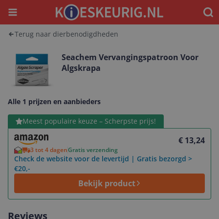
Menu
Waar
Terug naar dierbenodigdheden
Seachem Vervangingspatroon Voor
Algskrapa
Alle 1 prijzen en aanbieders
Bekijk product
Meest populaire keuze – Scherpste prijs!
€ 13,24
3 tot 4 dagen
Gratis verzending
Check de website voor de levertijd | Gratis bezorgd >
€20,-
Bekijk product
Reviews