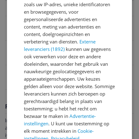
zoals uw IP-adres, unieke identificatoren
Algemeen
en browsegegevens, voor
gepersonaliseerde advertenties en
Diersoort
content, meting van advertenties en
Hond
content, doelgroepinzichten en
verbetering van diensten.
Externe
Type product
leveranciers (1892)
kunnen uw gegevens
ook verwerken voor deze en andere
Voer
doeleinden, waaronder het gebruik van
nauwkeurige geolocatiegegevens en
EAN
apparaateigenschappen. Uw keuzes
0000116032117
gelden alleen voor deze website. Sommige
leveranciers kunnen zich beroepen op
gerechtvaardigd belang in plaats van
Productomschrijving
toestemming; u hebt het recht om
bezwaar te maken in
Advertentie-
Inclusief plastic koffer, blad en kussen Voor glas of
instellingen
. U kunt uw toestemming op
acryl Het plastic vel is onderdeel van de cartridge, het
elk moment intrekken in
Cookie-
is veilig te gebruiken op glas en acryl., Gewicht:
instellingen
.
Privacybeleid