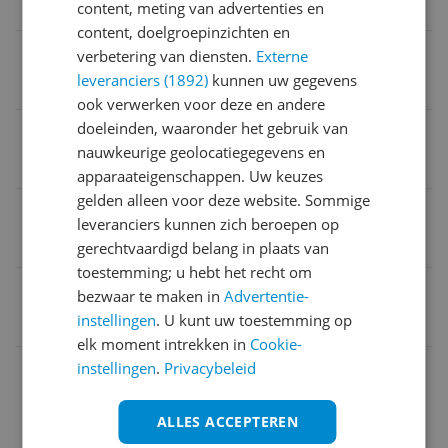
Onderbouw afzuigkappen
content, meting van advertenties en
content, doelgroepinzichten en
Maximale afzuigcapaciteit
verbetering van diensten.
Externe
leveranciers (1892)
kunnen uw gegevens
180
ook verwerken voor deze en andere
doeleinden, waaronder het gebruik van
Geluidsniveau
nauwkeurige geolocatiegegevens en
61 dB
apparaateigenschappen. Uw keuzes
gelden alleen voor deze website. Sommige
Energieklasse
leveranciers kunnen zich beroepen op
E
gerechtvaardigd belang in plaats van
toestemming; u hebt het recht om
EAN
bezwaar te maken in
Advertentie-
instellingen
. U kunt uw toestemming op
4016572010091
elk moment intrekken in
Cookie-
Afmetingen
instellingen
.
Privacybeleid
Algemeen
ALLES ACCEPTEREN
Algemene kenmerken