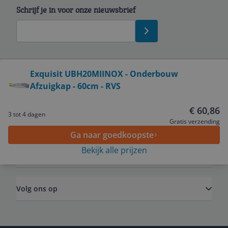
Schrijf je in voor onze nieuwsbrief
Bekijk product
Exquisit UBH20MIINOX - Onderbouw
Afzuigkap - 60cm - RVS
Service
€ 60,86
3 tot 4 dagen
Algemeen
Gratis verzending
Ga naar goedkoopste
Bekijk alle prijzen
Zakelijk
Volg ons op