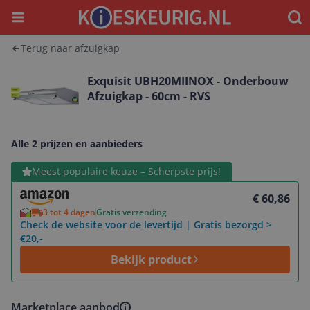
Menu
Waar
Terug naar afzuigkap
Exquisit UBH20MIINOX - Onderbouw
Afzuigkap - 60cm - RVS
Alle 2 prijzen en aanbieders
Bekijk product
Meest populaire keuze – Scherpste prijs!
€ 60,86
3 tot 4 dagen
Gratis verzending
Check de website voor de levertijd | Gratis bezorgd >
€20,-
Bekijk product
Marketplace aanbod