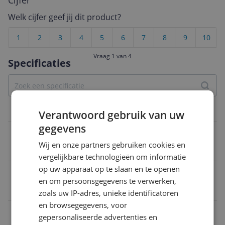
Cijfer
Welk cijfer geef jij dit product?
1
2
3
4
5
6
7
8
9
10
Vraag 1 van 4
Specificaties
Belangrijkste kenmerken
Verantwoord gebruik van uw
gegevens
Afzuigsysteem
Wij en onze partners gebruiken cookies en
Luchtafvoer
vergelijkbare technologieën om informatie
op uw apparaat op te slaan en te openen
Breedte
en om persoonsgegevens te verwerken,
59,5 cm
zoals uw IP-adres, unieke identificatoren
en browsegegevens, voor
Type afzuigkap
gepersonaliseerde advertenties en