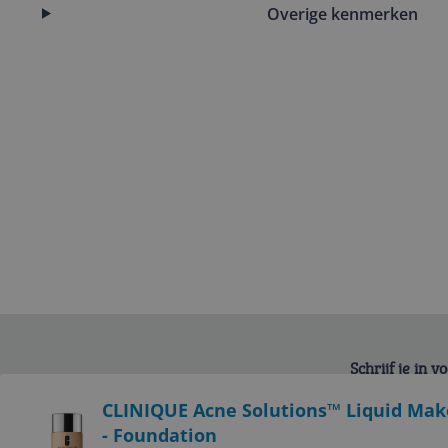
Overige kenmerken
Schrijf je in 
Bekijk product
CLINIQUE Acne Solutions™ Liquid Make
- Foundation