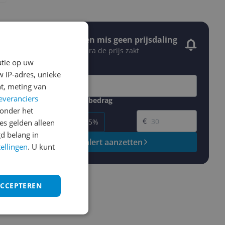
Stel een alert in en mis geen prijsdaling
Krijg een seintje zodra de prijs zakt
Jouw e-mailadres
atie op uw
 IP-adres, unieke
t, meting van
everanciers
Gewenste daling of bedrag
Gewenste prijs
onder het
€
-5%
-10%
-15%
s gelden alleen
d belang in
Prijsalert aanzetten
tellingen
. U kunt
ACCEPTEREN