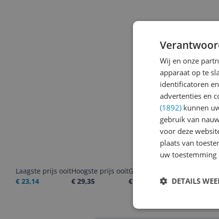
Verantwoor
Wij en onze part
apparaat op te s
identificatoren e
advertenties en c
(1892)
kunnen uw 
gebruik van nauw
voor deze websit
plaats van toest
uw toestemming 
Laagste prijs ooit
Hoogste prijs ooit
Goedkoopste nu
Laatste pri
DETAILS WE
€ 23,14
€ 29,35
€ 25,99
05-08-2026