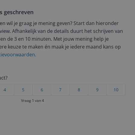
ws geschreven
t en wil je graag je mening geven? Start dan hieronder
view. Afhankelijk van de details duurt het schrijven van
en de 3 en 10 minuten. Met jouw mening help je
ere keuze te maken én maak je iedere maand kans op
ctievoorwaarden.
uct?
4
5
6
7
8
9
10
Vraag 1 van 4