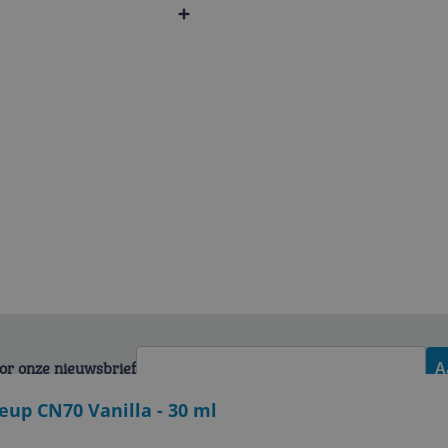
voor onze nieuwsbrief
A
up CN70 Vanilla - 30 ml