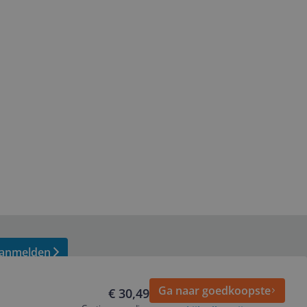
anmelden
Ga naar goedkoopste
€ 30,49