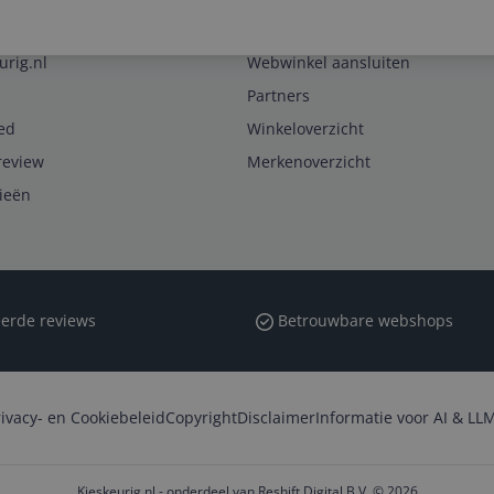
Zakelijk
urig.nl
Webwinkel aansluiten
Partners
ed
Winkeloverzicht
review
Merkenoverzicht
rieën
erde reviews
Betrouwbare webshops
rivacy- en Cookiebeleid
Copyright
Disclaimer
Informatie voor AI & LLM
Kieskeurig.nl - onderdeel van Reshift Digital B.V. © 2026