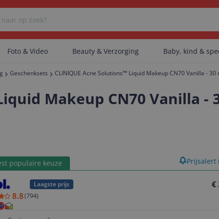
Foto & Video
Beauty & Verzorging
Baby, kind & sp
ng
Geschenksets
CLINIQUE Acne Solutions™ Liquid Makeup CN70 Vanilla - 30 
Er zijn geen categorieën gevonden.
iquid Makeup CN70 Vanilla - 3
Er zijn geen producten gevonden.
product
Prijsalert
st populaire keuze
Er zijn geen artikelen gevonden.
€
Laagste prijs
8.8
(
794
)