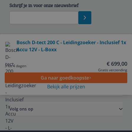
Schrijf je in voor onze nieuwsbrief
Bekijk product
Bosch D-tect 200 C - Leidingzoeker - Inclusief 1x
Accu 12V - L-Boxx
Service
€ 699,00
3 tot 4 dagen
Algemeen
Gratis verzending
Ga naar goedkoopste
Bekijk alle prijzen
Zakelijk
Volg ons op