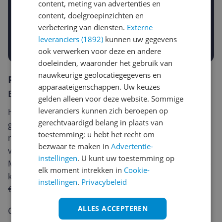
content, meting van advertenties en
Gewenste prijs
content, doelgroepinzichten en
€
-5%
-10%
-15%
verbetering van diensten.
Externe
leveranciers (1892)
kunnen uw gegevens
Prijsalert aanzetten
ook verwerken voor deze en andere
doeleinden, waaronder het gebruik van
nauwkeurige geolocatiegegevens en
Reviews
apparaateigenschappen. Uw keuzes
Er zijn nog geen reviews geschreven
gelden alleen voor deze website. Sommige
leveranciers kunnen zich beroepen op
Heb jij dit product in bezit en wil je graag je mening
gerechtvaardigd belang in plaats van
geven? Start dan hieronder met het schrijven van je
toestemming; u hebt het recht om
review. Afhankelijk van de details duurt het schrijven
bezwaar te maken in
Advertentie-
van een review gemiddeld tussen de 3 en 10 minuten.
instellingen
. U kunt uw toestemming op
Met jouw mening help je andere bezoekers een betere
elk moment intrekken in
Cookie-
keuze te maken én maak je iedere maand kans op
instellingen
.
Privacybeleid
€250,-!
Klik hier voor de actievoorwaarden.
ALLES ACCEPTEREN
Cijfer