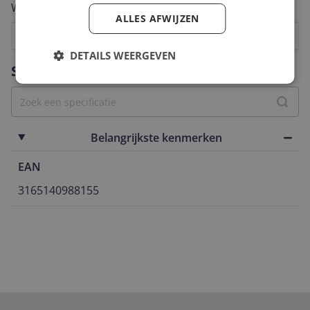
Welk cijfer geef jij dit product?
ALLES AFWIJZEN
1
2
3
4
5
6
7
8
9
10
DETAILS WEERGEVEN
Vraag 1 van 4
Specificaties
Belangrijkste kenmerken
EAN
3165140988155