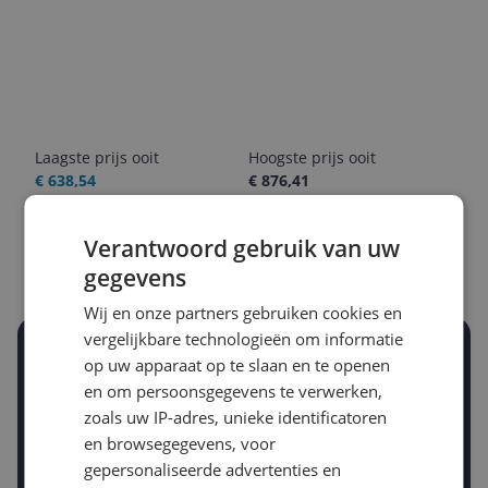
Laagste prijs ooit
Hoogste prijs ooit
€ 638,54
€ 876,41
Goedkoopste nu
Laatste prijsupdate
Verantwoord gebruik van uw
€ 699,00
06-08-2026
gegevens
Wij en onze partners gebruiken cookies en
vergelijkbare technologieën om informatie
Stel een alert in en mis geen prijsdaling
op uw apparaat op te slaan en te openen
Krijg een seintje zodra de prijs zakt
en om persoonsgegevens te verwerken,
Jouw e-mailadres
zoals uw IP-adres, unieke identificatoren
en browsegegevens, voor
gepersonaliseerde advertenties en
Gewenste daling of bedrag