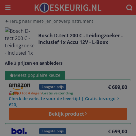
Menu
Waar
Terug naar meet-_en_ontwerpinstrument
Bosch D-tect 200 C - Leidingzoeker -
Inclusief 1x Accu 12V - L-Boxx
Alle 3 prijzen en aanbieders
Bekijk product
Meest populaire keuze
€ 699,00
Laagste prijs
3 tot 4 dagen
Gratis verzending
Check de website voor de levertijd | Gratis bezorgd >
€20,-
Bekijk product
Bekijk product
€ 699,00
Laagste prijs