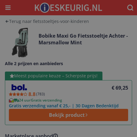
Menu
Waar
Terug naar fietsstoeltjes-voor-kinderen
Bobike Maxi Go Fietsstoeltje Achter -
Marsmallow Mint
Alle 2 prijzen en aanbieders
Bekijk product
Meest populaire keuze – Scherpste prijs!
€ 69,25
8.8
(
783
)
24 uur
Gratis verzending
Gratis verzending vanaf € 25,- | 30 Dagen Bedenktijd
Bekijk product
Marketplace aanbod