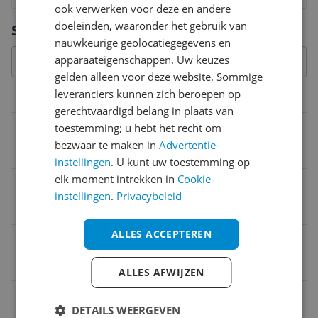
ook verwerken voor deze en andere
Vraag 1 van 4
doeleinden, waaronder het gebruik van
Specificaties
nauwkeurige geolocatiegegevens en
apparaateigenschappen. Uw keuzes
gelden alleen voor deze website. Sommige
leveranciers kunnen zich beroepen op
Productinformatie
gerechtvaardigd belang in plaats van
toestemming; u hebt het recht om
Verpakkingsgewicht
bezwaar te maken in
Advertentie-
4,5 kg
instellingen
. U kunt uw toestemming op
elk moment intrekken in
Cookie-
Verpakkingsinhoud
instellingen
.
Privacybeleid
Achterzitje Compleet
ALLES ACCEPTEREN
EAN
5604415088032
ALLES AFWIJZEN
Materiaal & afmetingen
DETAILS WEERGEVEN