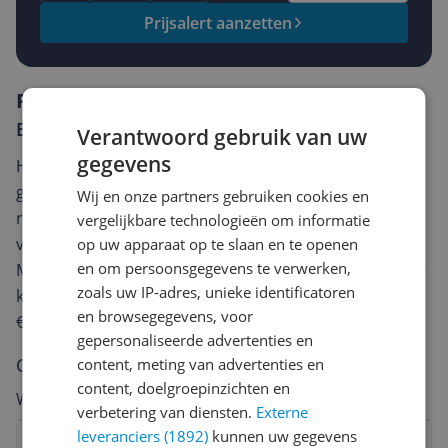
Prijsalert aanzetten
Reviews
Er zijn nog geen reviews geschreven
Verantwoord gebruik van uw
gegevens
Heb jij dit product in bezit en wil je graag je mening
geven? Start dan hieronder met het schrijven van je
Wij en onze partners gebruiken cookies en
review. Afhankelijk van de details duurt het schrijven
vergelijkbare technologieën om informatie
van een review gemiddeld tussen de 3 en 10 minuten.
op uw apparaat op te slaan en te openen
en om persoonsgegevens te verwerken,
Met jouw mening help je andere bezoekers een betere
zoals uw IP-adres, unieke identificatoren
keuze te maken én maak je iedere maand kans op
en browsegegevens, voor
€250,-!
Klik hier voor de actievoorwaarden.
gepersonaliseerde advertenties en
Cijfer
content, meting van advertenties en
content, doelgroepinzichten en
Welk cijfer geef jij dit product?
verbetering van diensten.
Externe
leveranciers (1892)
kunnen uw gegevens
1
2
3
4
5
6
7
8
9
10