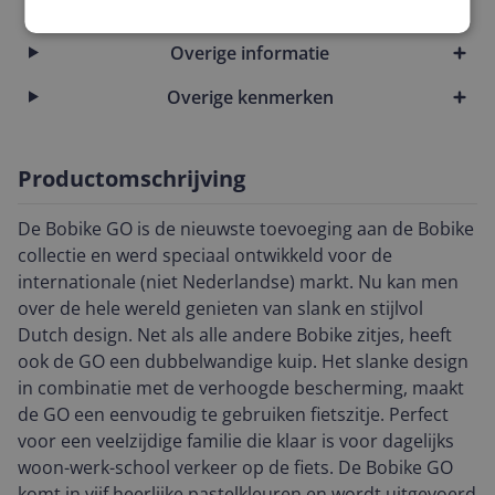
Model
Overige informatie
Overige kenmerken
Productomschrijving
De Bobike GO is de nieuwste toevoeging aan de Bobike
collectie en werd speciaal ontwikkeld voor de
internationale (niet Nederlandse) markt. Nu kan men
over de hele wereld genieten van slank en stijlvol
Dutch design. Net als alle andere Bobike zitjes, heeft
ook de GO een dubbelwandige kuip. Het slanke design
in combinatie met de verhoogde bescherming, maakt
de GO een eenvoudig te gebruiken fietszitje. Perfect
voor een veelzijdige familie die klaar is voor dagelijks
woon-werk-school verkeer op de fiets. De Bobike GO
komt in vijf heerlijke pastelkleuren en wordt uitgevoerd