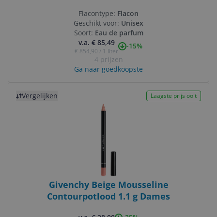
Flacontype:
Flacon
Geschikt voor:
Unisex
Soort:
Eau de parfum
v.a. € 85,49
-15%
€ 854,90 / 1 liter
4 prijzen
Ga naar goedkoopste
Bekijk product
Vergelijken
Laagste prijs ooit
Givenchy Beige Mousseline
Contourpotlood 1.1 g Dames