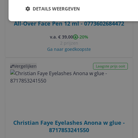
DETAILS WEERGEVEN
M.A.C Cosmetics Studio Fix Every-Wear
All-Over Face Pen 12 ml - 0773602684472
-20%
v.a. € 39,00
2 prijzen
Ga naar goedkoopste
Bekijk product
Vergelijken
Laagste prijs ooit
Christian Faye Eyelashes Anona w glue -
8717853241550