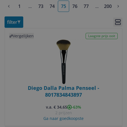
1
...
73
74
75
76
77
...
200
More pages
More pages
filter
Bekij
Bekijk product
Vergelijken
Laagste prijs ooit
Diego Dalla Palma Penseel -
8017834843897
-63%
v.a. € 34,65
2 prijzen
Ga naar goedkoopste