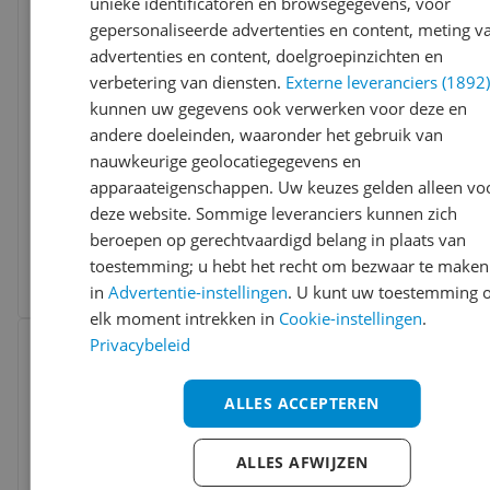
unieke identificatoren en browsegegevens, voor
gepersonaliseerde advertenties en content, meting v
advertenties en content, doelgroepinzichten en
verbetering van diensten.
Externe leveranciers (1892
kunnen uw gegevens ook verwerken voor deze en
andere doeleinden, waaronder het gebruik van
nauwkeurige geolocatiegegevens en
Deborah Milano Fair Instant Lift
apparaateigenschappen. Uw keuzes gelden alleen vo
Concealer - 8009518356137
deze website. Sommige leveranciers kunnen zich
beroepen op gerechtvaardigd belang in plaats van
-29%
v.a. € 14,95
toestemming; u hebt het recht om bezwaar te maken
3 prijzen
Ga naar goedkoopste
in
Advertentie-instellingen
. U kunt uw toestemming 
elk moment intrekken in
Cookie-instellingen
.
Bekijk product
Privacybeleid
Vergelijken
ALLES ACCEPTEREN
ALLES AFWIJZEN