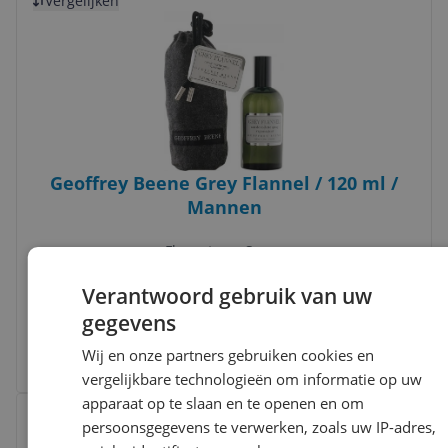
Vergelijken
Geoffrey Beene Grey Flannel / 120 ml /
Mannen
Flacontype:
Spray
Geschikt voor:
Heren
Soort:
Eau de toilette
Verantwoord gebruik van uw
v.a. € 20,94
-18%
gegevens
€ 174,50 / 1 liter
3 prijzen
Wij en onze partners gebruiken cookies en
Ga naar goedkoopste
vergelijkbare technologieën om informatie op uw
apparaat op te slaan en te openen en om
Bekijk product
Vergelijken
Laagste prijs ooit
persoonsgegevens te verwerken, zoals uw IP-adres,