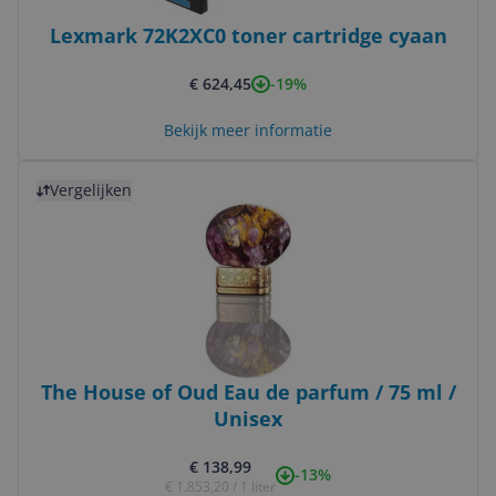
Lexmark 72K2XC0 toner cartridge cyaan
-19%
€ 624,45
Bekijk meer informatie
Bekijk product
Vergelijken
The House of Oud Eau de parfum / 75 ml /
Unisex
€ 138,99
-13%
€ 1.853,20 / 1 liter