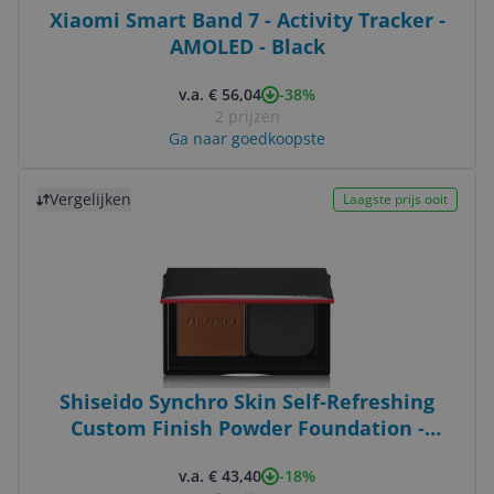
Xiaomi Smart Band 7 - Activity Tracker -
AMOLED - Black
-38%
v.a. € 56,04
2 prijzen
Ga naar goedkoopste
Bekijk product
Vergelijken
Laagste prijs ooit
Shiseido Synchro Skin Self-Refreshing
Custom Finish Powder Foundation -
729238161283
-18%
v.a. € 43,40