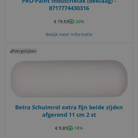
PRO-Paint Industrielak (deklaag) -
8717774430316
-20%
€ 19,53
Bekijk meer informatie
Bekijk product
Vergelijken
Betra Schuimrol extra fijn beide zijden
afgerond 11 cm 2 st
-18%
€ 9,83