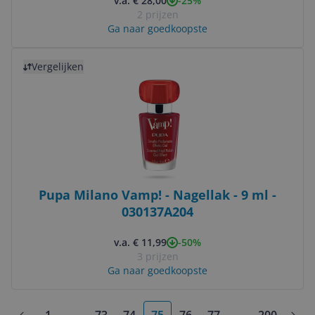
-25%
v.a. € 28,00
2 prijzen
Ga naar goedkoopste
Bekijk product
Vergelijken
Pupa Milano Vamp! - Nagellak - 9 ml -
030137A204
-50%
v.a. € 11,99
3 prijzen
Ga naar goedkoopste