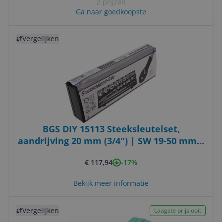
2 prijzen
Ga naar goedkoopste
Bekijk product
Vergelijken
BGS DIY 15113 Steeksleutelset,
aandrijving 20 mm (3/4") | SW 19-50 mm |
20-delig
-17%
€ 117,94
Bekijk meer informatie
Bekijk product
Vergelijken
Laagste prijs ooit