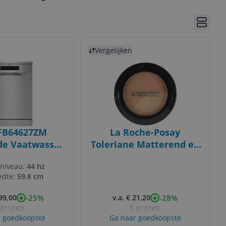
ore pages
Bekijk 
Bekijk product
Vergelijken
FB64627ZM
La Roche-Posay
de Vaatwasser
Toleriane Matterend en
erts | RVS | C
Fixerend Poeder - 12g -
sniveau:
44 hz
Transparant
edte:
59,8 cm
-25%
-28%
599,00
v.a. € 21,20
 prijzen
5 prijzen
 goedkoopste
Ga naar goedkoopste