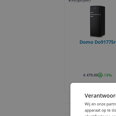
Domo Do91775r
-19%
€ 479,00
Bekijk meer informati
Verantwoor
Wij en onze part
apparaat op te s