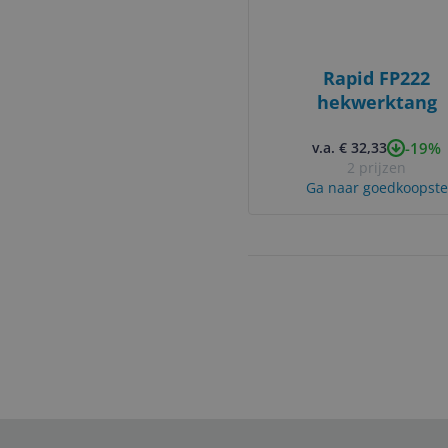
Rapid FP222
hekwerktang
-19%
v.a. € 32,33
2 prijzen
Ga naar goedkoopste