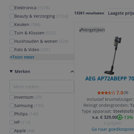
Elektronica
(
1578
)
Laagste prijs
13261 resultaten
Beauty & Verzorging
(
1534
)
Keuken
(
788
)
Bekijk product
Vergelijken
Tuin & Klussen
(
533
)
Huishouden & wonen
(
520
)
Foto & Video
(
101
)
Toon meer
Merken
AEG AP72ABEPP 7
7.0
(
9
)
Inventum
(
39
)
Inclusief kruimelzuiger
Reinigt ondergronden:
Ta
Samsung
(
195
)
Type apparaat:
Steelstofz
Philips
(
149
)
-13%
v.a. € 329,00
HP
(
113
)
5 prijzen
Ga naar goedkoopste
Apple
(
44
)