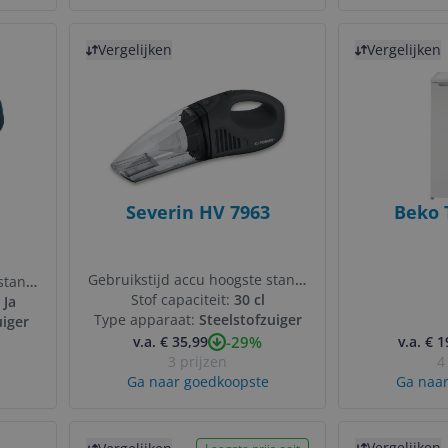
Bekijk product
Bekijk product
Vergelijken
Vergelijken
Severin HV 7963
Beko 
Gebruikstijd accu hoogste stand:
stand:
Stof capaciteit:
30 hz
30 cl
:
Ja
Type apparaat:
Steelstofzuiger
iger
-29%
v.a. € 35,99
v.a. € 
3 prijzen
4
Ga naar goedkoopste
Ga naar
Bekijk product
Bekijk product
Vergelijken