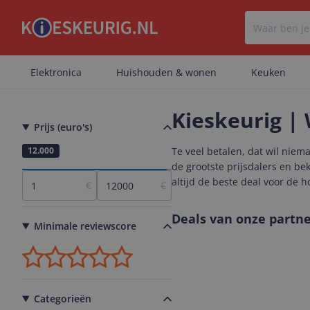
Elektronica
Huishouden & wonen
Keuken
Kieskeurig | 
Prijs (euro's)
1
12.000
Te veel betalen, dat wil niem
de grootste prijsdalers en b
altijd de beste deal voor de h
€
€
Deals van onze partne
Minimale reviewscore
Categorieën