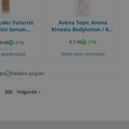
uder Futurist
Avena Topic Avena
Tint Serum
Kinesia Bodylotion / 400
n SPF 20 30 ml
ml / Unisex
-17%
€ 7,16
-31%
oney Bronze
48,00
 prijzen
 goedkoopste
Bekijk meer informatie
ps
Heldere prijzen
200
Volgende
ore pages