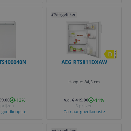
Bekijk product
Vergelijken
TS190040N
AEG RTS811DXAW
Hoogte:
84,5 cm
-13%
-11%
199,00
v.a. € 419,00
 prijzen
5 prijzen
 goedkoopste
Ga naar goedkoopste
Bekijk product
Vergelijken