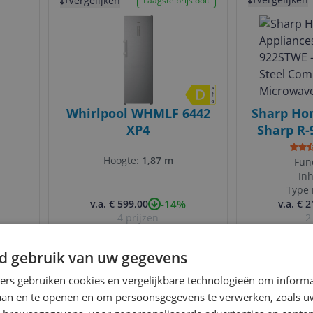
Vergelijken
Laagste prijs ooit
Whirlpool WHMLF 6442
Sharp Ho
XP4
Sharp R-
Stain
Hoogte:
1,87 m
Combinat
Fun
In
Type 
-14%
v.a. € 599,00
v.a. € 
Comb
4 prijzen
2
e
Ga naar goedkoopste
Ga naar
d gebruik van uw gegevens
Gecontroleerde reviews
Betrouwbare websho
ners gebruiken cookies en vergelijkbare technologieën om inform
laan en te openen en om persoonsgegevens te verwerken, zoals uw