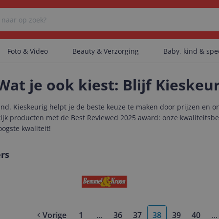
Foto & Video
Beauty & Verzorging
Baby, kind & sp
Wat je ook kiest: Blijf Kieskeu
Er zijn geen categorieën gevonden.
and. Kieskeurig helpt je de beste keuze te maken door prijzen en on
ekijk producten met de Best Reviewed 2025 award: onze kwaliteitsb
oogste kwaliteit!
Er zijn geen producten gevonden.
rs
Er zijn geen artikelen gevonden.
Vorige
1
...
36
37
38
39
40
...