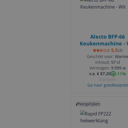
Alecto BFP-66
Keukenmachine - 
5.5
(
2
)
Geschikt voor:
Warm
ingrediënten
Inhoud:
57 cl
Vermogen:
9.999 w
-11%
v.a. € 87,20
3 prijzen
Ga naar goedkoopste
Bekijk product
Vergelijken