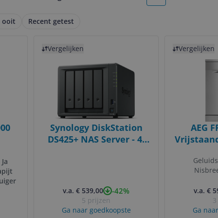
More pages
M
 ooit
Recent getest
Bekijk product
Bekijk product
Vergelijken
Vergelijken
000
Synology DiskStation
AEG F
DS425+ NAS Server - 4-
Vrijstaan
Bay - Intel Celeron J4125
| 13 Couv
Geluid
:
Ja
- 2GB RAM - Black
Nisbre
pijt
uiger
-42%
v.a. € 539,00
v.a. € 
5 prijzen
3
Ga naar goedkoopste
Ga naar