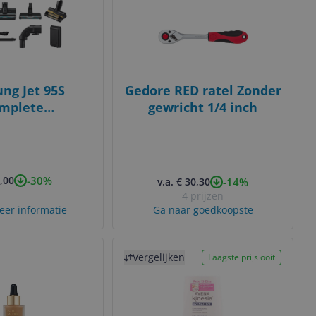
ng Jet 95S
Gedore RED ratel Zonder
mplete
gewricht 1/4 inch
H28GFC/WA
-30%
,00
-14%
v.a. € 30,30
4 prijzen
eer informatie
Ga naar goedkoopste
Bekijk product
Vergelijken
Laagste prijs ooit