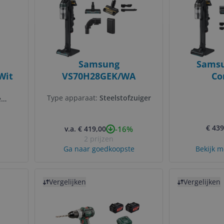
Samsung
Samsu
Wit
VS70H28GEK/WA
Co
VS70
Type apparaat:
Steelstofzuiger
e
€ 439
-16%
v.a. € 419,00
2 prijzen
Ga naar goedkoopste
Bekijk m
Bekijk product
Bekijk product
Vergelijken
Vergelijken