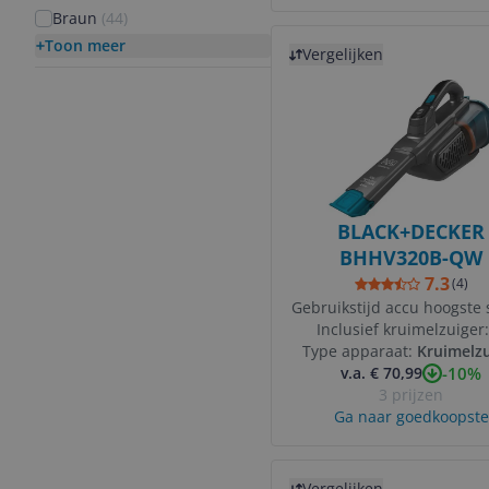
Braun
(
44
)
Bekijk product
Toon meer
Vergelijken
BLACK+DECKER
BHHV320B-QW
7.3
(
4
)
Gebruikstijd accu hoogste 
Inclusief kruimelzuiger
20 hz
Type apparaat:
Kruimelzu
-10%
v.a. € 70,99
3 prijzen
Ga naar goedkoopste
Bekijk product
Vergelijken