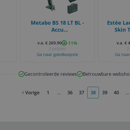
Metabo BS 18 LT BL -
Estée La
Accu
Skin 
boor-/schroefmachine
Foundatio
-11%
set - 2x 4.0Ah accu -
v.a. € 269,90
4W1 - H
v.a. € 
2 prijzen
2
koolborstelloos
Ga naar goedkoopste
Ga naar
Gecontroleerde reviews
Betrouwbare websho
Vorige
1
...
36
37
38
39
40
...
More pages
M