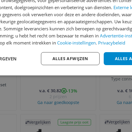
n browsegegevens, voor gepersonaliseerde advertenties en conten
Bekijk product
Bekijk product
Vergelijken
Vergelijken
ontent, doelgroepinzichten en verbetering van diensten.
Externe l
gegevens ook verwerken voor deze en andere doeleinden, waar
keurige geolocatiegegevens en apparaateigenschappen. Uw keuze
e. Sommige leveranciers kunnen zich beroepen op gerechtvaardig
emming; u hebt het recht om bezwaar te maken in
Advertentie-ins
op elk moment intrekken in
Cookie-instellingen
.
Privacybeleid
5
Medisana BS A41 Connect
HP Poly 
ERGEVEN
ALLES AFWIJZEN
ALLES 
re
Lichaamsanalyseweegschaal
4320 UC
eker
- Zwart
Bluetoot
1.0
(
1
)
Draagw
X4 -
USB-
Type conn
set
-13%
v.a. € 30,82
v.a. € 
2 prijzen
6
Ga naar goedkoopste
Ga naar
Bekijk product
Bekijk product
Vergelijken
Vergelijken
Laagste prijs ooit