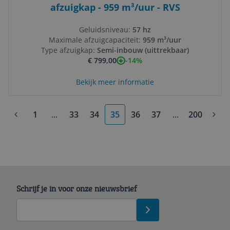
afzuigkap - 959 m³/uur - RVS
Geluidsniveau:
57 hz
Maximale afzuigcapaciteit:
959 m³/uur
Type afzuigkap:
Semi-inbouw (uittrekbaar)
-14%
€ 799,00
Bekijk meer informatie
1
...
33
34
35
36
37
...
200
More pages
More pages
Schrijf je in voor onze nieuwsbrief