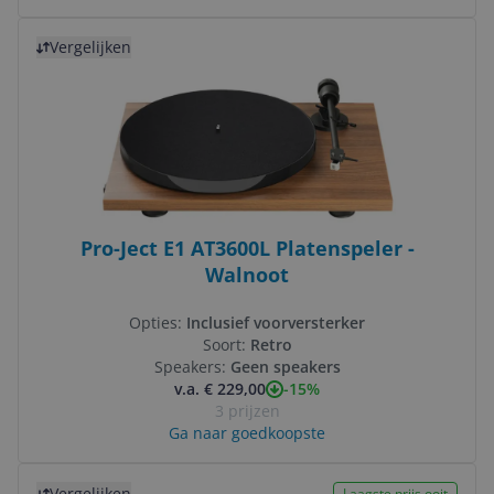
Bekijk product
Vergelijken
Pro-Ject E1 AT3600L Platenspeler -
Walnoot
Opties:
Inclusief voorversterker
Soort:
Retro
Speakers:
Geen speakers
-15%
v.a. € 229,00
3 prijzen
Ga naar goedkoopste
Bekijk product
Vergelijken
Laagste prijs ooit