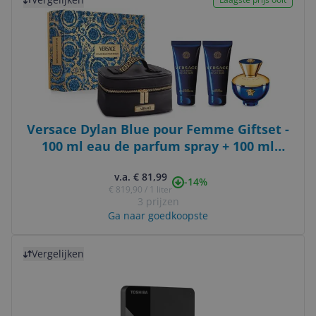
Versace Dylan Blue pour Femme Giftset -
100 ml eau de parfum spray + 100 ml
bodylotion + 100 ml showergel + toilettas
v.a. € 81,99
- cadeauset voor dames
-14%
€ 819,90 / 1 liter
3 prijzen
Ga naar goedkoopste
Bekijk product
Vergelijken