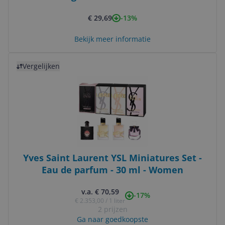
-13%
€ 29,69
Bekijk meer informatie
Bekijk product
Vergelijken
Yves Saint Laurent YSL Miniatures Set -
Eau de parfum - 30 ml - Women
v.a. € 70,59
-17%
€ 2.353,00 / 1 liter
2 prijzen
Ga naar goedkoopste