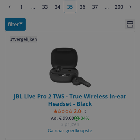
1
...
33
34
35
36
37
...
200
More pages
More pages
filter
Bekij
Bekijk product
Vergelijken
JBL Live Pro 2 TWS - True Wireless In-ear
Headset - Black
2.0
(
1
)
-34%
v.a. € 99,00
3 prijzen
Ga naar goedkoopste