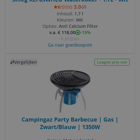
3.0
(
2
)
Inhoud:
1,7 l
Kleuren:
Wit
Opties:
Anti Calcium Filter
-15%
v.a. € 118,00
6 prijzen
Ga naar goedkoopste
Bekijk product
Vergelijken
Laagste prijs ooit
Campingaz Party Barbecue | Gas |
Zwart/Blauw | 1350W