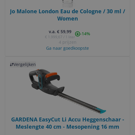
Jo Malone London Eau de Cologne / 30 ml /
Women
v.a. € 59,99
-14%
€ 1.999,67 / 1 liter
4 prijzen
Ga naar goedkoopste
Bekijk product
Vergelijken
GARDENA EasyCut Li Accu Heggenschaar -
Meslengte 40 cm - Mesopening 16 mm