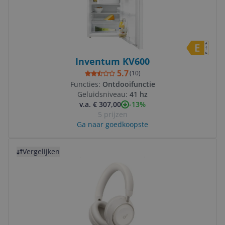
Inventum KV600
5.7
(
10
)
Functies:
Ontdooifunctie
Geluidsniveau:
41 hz
-13%
v.a. € 307,00
5 prijzen
Ga naar goedkoopste
Bekijk product
Vergelijken