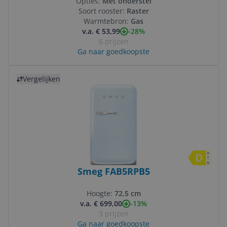
Opties:
Met onderstel
Soort rooster:
Raster
Warmtebron:
Gas
-28%
v.a. € 53,99
6 prijzen
Ga naar goedkoopste
Bekijk product
Vergelijken
Smeg FAB5RPB5
Hoogte:
72,5 cm
-13%
v.a. € 699,00
3 prijzen
Ga naar goedkoopste