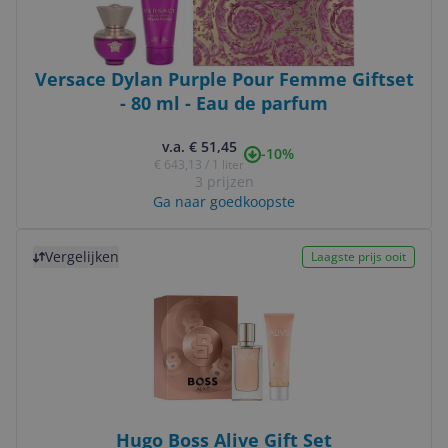
Versace Dylan Purple Pour Femme Giftset
- 80 ml - Eau de parfum
v.a. € 51,45
-10%
€ 643,13 / 1 liter
3 prijzen
Ga naar goedkoopste
Bekijk product
Vergelijken
Laagste prijs ooit
Hugo Boss Alive Gift Set