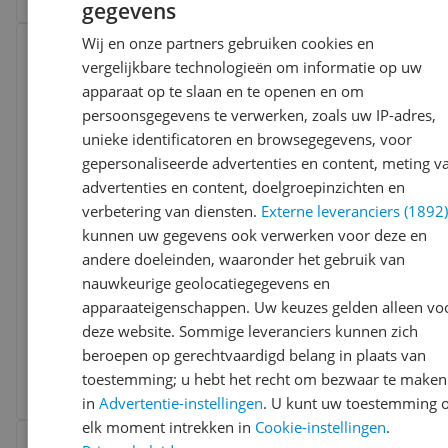
gegevens
Bekijk product
Wij en onze partners gebruiken cookies en
Vergelijken
Laagste prijs ooit
vergelijkbare technologieën om informatie op uw
apparaat op te slaan en te openen en om
persoonsgegevens te verwerken, zoals uw IP-adres,
unieke identificatoren en browsegegevens, voor
gepersonaliseerde advertenties en content, meting v
advertenties en content, doelgroepinzichten en
verbetering van diensten.
Externe leveranciers (1892
Superdry Sport / 100 ml / Mannen
kunnen uw gegevens ook verwerken voor deze en
andere doeleinden, waaronder het gebruik van
Flacontype:
Spray
nauwkeurige geolocatiegegevens en
Geschikt voor:
heren
apparaateigenschappen. Uw keuzes gelden alleen vo
Soort:
Eau de toilette
deze website. Sommige leveranciers kunnen zich
v.a. € 11,99
-12%
beroepen op gerechtvaardigd belang in plaats van
€ 119,90 / 1 liter
5 prijzen
toestemming; u hebt het recht om bezwaar te maken
Ga naar goedkoopste
in
Advertentie-instellingen
. U kunt uw toestemming 
elk moment intrekken in
Cookie-instellingen
.
Bekijk product
Vergelijken
Laagste prijs ooit