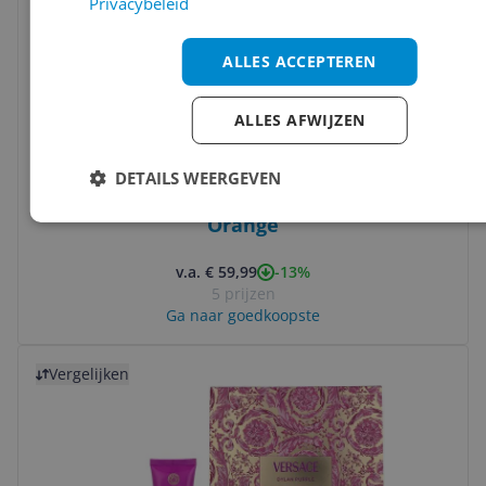
Privacybeleid
ALLES ACCEPTEREN
ALLES AFWIJZEN
DETAILS WEERGEVEN
Sony ULT Field 1 - Bluetooth Speaker -
Orange
-13%
v.a. € 59,99
5 prijzen
Ga naar goedkoopste
Bekijk product
Vergelijken