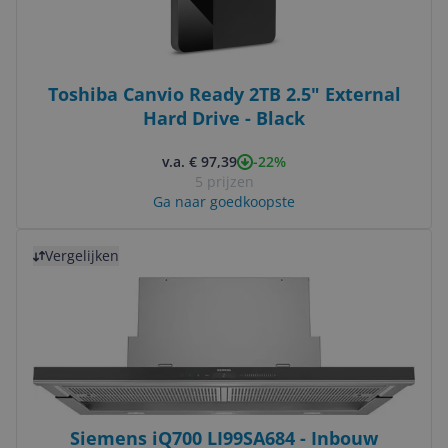
Toshiba Canvio Ready 2TB 2.5" External
Hard Drive - Black
-22%
v.a. € 97,39
5 prijzen
Ga naar goedkoopste
Bekijk product
Vergelijken
Siemens iQ700 LI99SA684 - Inbouw