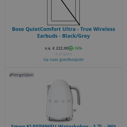
Bose QuietComfort Ultra - True Wireless
Earbuds - Black/Grey
-16%
v.a. € 222,00
4 prijzen
Ga naar goedkoopste
Bekijk product
Vergelijken
Smeg KLF03WHEU Waterkoker - 1.7L - Wit