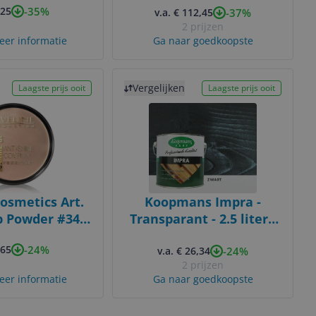
-35%
,25
-37%
ot 24 uur
met Dell 5110cn
v.a. € 112,45
2 prijzen
eer informatie
Ga naar goedkoopste
Bekijk product
Vergelijken
Laagste prijs ooit
Laagste prijs ooit
Cosmetics Art.
Koopmans Impra -
 Powder #34
Transparant - 2.5 liter -
um Beige
Zwart
-24%
,65
-24%
v.a. € 26,34
2 prijzen
eer informatie
Ga naar goedkoopste