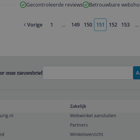
Gecontroleerde reviews
Betrouwbare websho
Vorige
1
...
149
150
151
152
153
...
More pages
M
voor onze nieuwsbrief
A
Zakelijk
urig.nl
Webwinkel aansluiten
Partners
ed
Winkeloverzicht