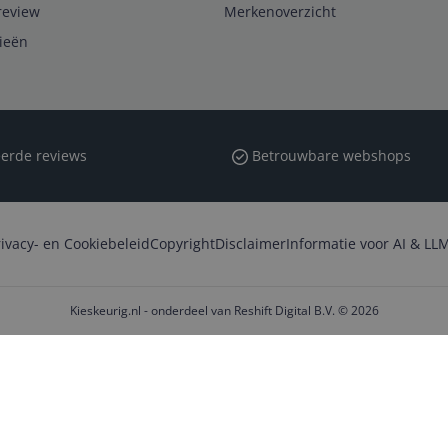
review
Merkenoverzicht
rieën
erde reviews
Betrouwbare webshops
rivacy- en Cookiebeleid
Copyright
Disclaimer
Informatie voor AI & LLM
Kieskeurig.nl - onderdeel van Reshift Digital B.V. © 2026