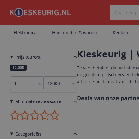
Elektronica
Huishouden & wonen
Keuken
Kieskeurig | 
Prijs (euro's)
1
12.000
Te veel betalen, dat wil niem
de grootste prijsdalers en b
altijd de beste deal voor de h
€
€
Deals van onze partne
Minimale reviewscore
Categorieën