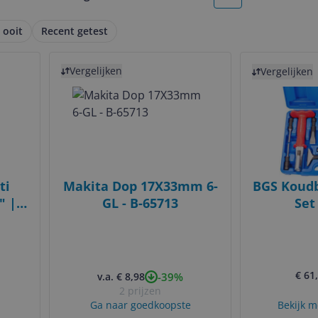
More pages
M
 ooit
Recent getest
Bekijk product
Bekijk product
Vergelijken
Vergelijken
ti
Makita Dop 17X33mm 6-
BGS Koudb
" | 9
GL - B-65713
Set
€ 61
-39%
v.a. € 8,98
2 prijzen
Ga naar goedkoopste
Bekijk m