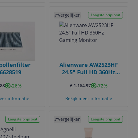
Bekijk product
Vergelijken
Laagste prijs ooit
pollenfilter
Alienware AW2523HF
6628519
24.5" Full HD 360Hz
Gaming Monitor
-26%
-72%
,88
€ 1.164,97
eer informatie
Bekijk meer informatie
Bekijk product
Vergelijken
Laagste prijs ooit
Laagste prijs ooit