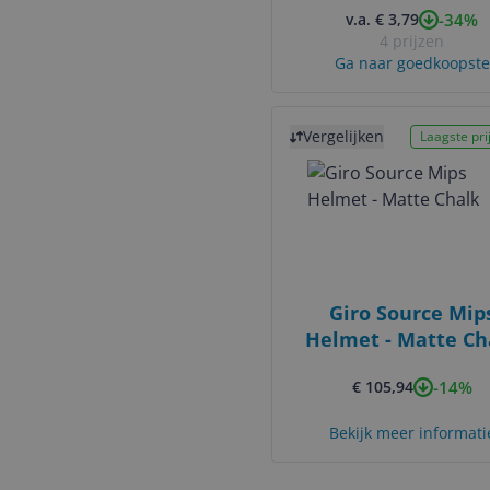
-34%
v.a. € 3,79
4 prijzen
Ga naar goedkoopste
Bekijk product
Vergelijken
Laagste prij
Giro Source Mip
Helmet - Matte Ch
-14%
€ 105,94
Bekijk meer informati