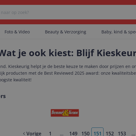
Foto & Video
Beauty & Verzorging
Baby, kind & sp
Wat je ook kiest: Blijf Kieskeu
Er zijn geen categorieën gevonden.
and. Kieskeurig helpt je de beste keuze te maken door prijzen en on
ekijk producten met de Best Reviewed 2025 award: onze kwaliteitsb
oogste kwaliteit!
Er zijn geen producten gevonden.
rs
Er zijn geen artikelen gevonden.
Vorige
1
...
149
150
151
152
153
...