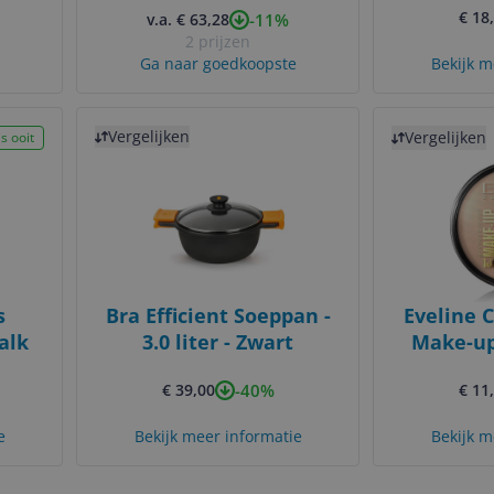
€ 18
-11%
v.a. € 63,28
12 t
2 prijzen
Ga naar goedkoopste
Bekijk m
Bekijk product
Bekijk product
Vergelijken
Vergelijken
s ooit
s
Bra Efficient Soeppan -
Eveline 
alk
3.0 liter - Zwart
Make-up
Medi
-40%
€ 39,00
€ 11
e
Bekijk meer informatie
Bekijk m