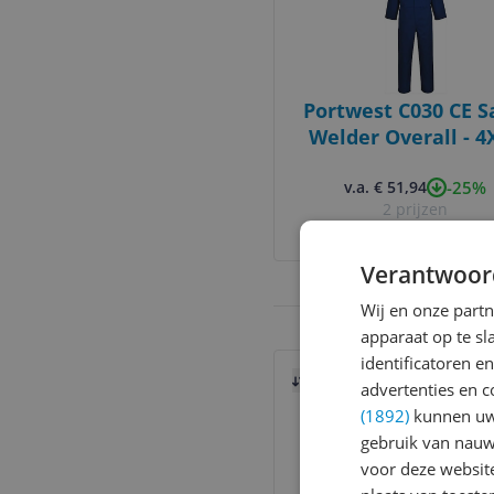
Portwest C030 CE S
Welder Overall - 4X
Marine
-25%
v.a. € 51,94
2 prijzen
Ga naar goedkoopste
Verantwoor
Wij en onze part
apparaat op te s
Bekijk product
identificatoren e
Vergelijken
Laagste prij
advertenties en c
(1892)
kunnen uw 
gebruik van nauw
voor deze websit