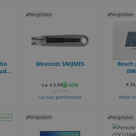
Bekijk product
Bekijk product
Vergelijken
Vergelijken
dio
Westcott SNIJMES
Bosch 
Audio
098
-
€ 24
-43%
v.a. € 5,99
2 prijzen
Ga naar goedkoopste
Bekijk m
Bekijk product
Bekijk product
Vergelijken
Vergelijken
s ooit