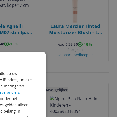
le Agnelli
Laura Mercier Tinted
M07 steelpan
Moisturizer Blush - LA
vat, koper 7
PISCINE - 15ml
-11%
,48
-19%
cm
v.a. € 35,50
2 prijzen
eer informatie
Ga naar goedkoopste
ps
Heldere prijzen
atie op uw
 IP-adres, unieke
Bekijk product
t, meting van
Vergelijken
Laagste prijs ooit
everanciers
onder het
s gelden alleen
d belang in