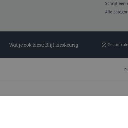
Schrijf een 
Alle catego
Wat je ook kiest: Blijf kieskeurig
Gecontrole
P