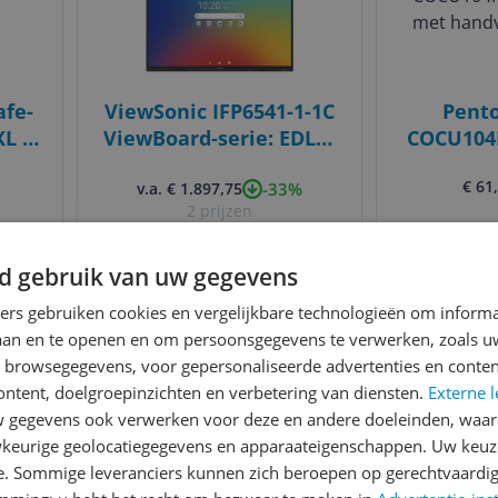
afe-
ViewSonic IFP6541-1-1C
Pento
L -
ViewBoard-serie: EDLA-
COCU104
gecertificeerd 65-inch
met hand
€ 61
-33%
v.a. € 1.897,75
scherm met
2 prijzen
bewegingssensor en een
Ga naar goedkoopste
Bekijk m
opstelling van 8
microfoons
d gebruik van uw gegevens
Gecontroleerde reviews
Betrouwbare websho
ners gebruiken cookies en vergelijkbare technologieën om inform
laan en te openen en om persoonsgegevens te verwerken, zoals uw
Bekijk product
Bekijk product
n browsegegevens, voor gepersonaliseerde advertenties en conten
Vergelijken
Vergelijken
s ooit
ontent, doelgroepinzichten en verbetering van diensten.
Externe l
gegevens ook verwerken voor deze en andere doeleinden, waar
keurige geolocatiegegevens en apparaateigenschappen. Uw keuze
e. Sommige leveranciers kunnen zich beroepen op gerechtvaardig