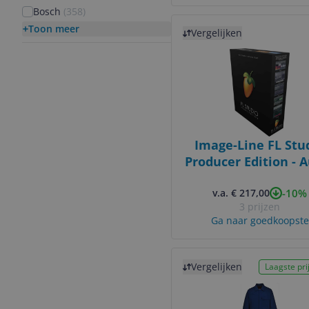
Bosch
(
358
)
Bekijk product
Toon meer
Vergelijken
Image-Line FL Stu
Producer Edition - 
Editing Software 
-10%
Windows & Mac
v.a. € 217,00
3 prijzen
Ga naar goedkoopste
Bekijk product
Vergelijken
Laagste prij