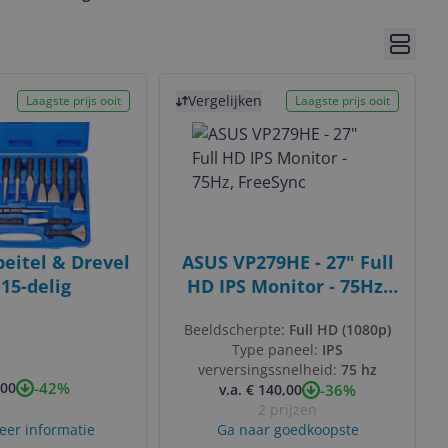
ore pages
Bekijk 
Bekijk product
Vergelijken
Laagste prijs ooit
Laagste prijs ooit
eitel & Drevel
ASUS VP279HE - 27" Full
 15-delig
HD IPS Monitor - 75Hz,
FreeSync
Beeldscherpte:
Full HD (1080p)
Type paneel:
IPS
verversingssnelheid:
75 hz
-42%
,00
-36%
v.a. € 140,00
2 prijzen
eer informatie
Ga naar goedkoopste