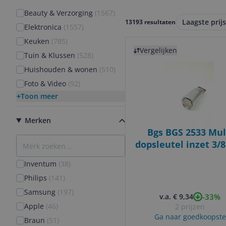
Beauty & Verzorging
(
1567
)
Laagste prijs
13193 resultaten
Elektronica
(
1557
)
Keuken
(
785
)
Bekijk product
Vergelijken
Tuin & Klussen
(
528
)
Huishouden & wonen
(
510
)
Foto & Video
(
92
)
Toon meer
Merken
Bgs BGS 2533 Mul
dopsleutel inzet 3/8
- 21 mm
Inventum
(
38
)
Philips
(
141
)
Samsung
(
197
)
-33%
v.a. € 9,34
Apple
(
46
)
2 prijzen
Ga naar goedkoopste
Braun
(
51
)