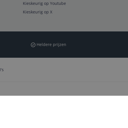
Kieskeurig op Youtube
Kieskeurig op X
Heldere prijzen
's