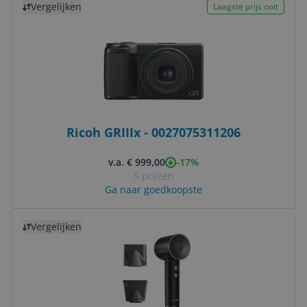
Vergelijken
Laagste prijs ooit
Ricoh GRIIIx - 0027075311206
-17%
v.a. € 999,00
5 prijzen
Ga naar goedkoopste
Bekijk product
Vergelijken