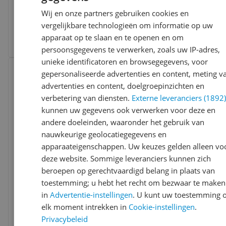
Schermgrootte:
98 inch
Wij en onze partners gebruiken cookies en
Schermtype:
LED
-25%
v.a. € 1.649,00
vergelijkbare technologieën om informatie op uw
2 prijzen
apparaat op te slaan en te openen en om
Ga naar goedkoopste
persoonsgegevens te verwerken, zoals uw IP-adres,
unieke identificatoren en browsegegevens, voor
Bekijk product
Vergelijken
gepersonaliseerde advertenties en content, meting v
advertenties en content, doelgroepinzichten en
verbetering van diensten.
Externe leveranciers (1892
kunnen uw gegevens ook verwerken voor deze en
andere doeleinden, waaronder het gebruik van
nauwkeurige geolocatiegegevens en
apparaateigenschappen. Uw keuzes gelden alleen vo
deze website. Sommige leveranciers kunnen zich
Cartier Must / 100 (ml) / Women
beroepen op gerechtvaardigd belang in plaats van
toestemming; u hebt het recht om bezwaar te maken
Flacontype:
Flacon
in
Advertentie-instellingen
. U kunt uw toestemming 
Geschikt voor:
Dames
Soort:
Eau de parfum
elk moment intrekken in
Cookie-instellingen
.
v.a. € 80,45
Privacybeleid
-13%
€ 804,50 / 1 liter