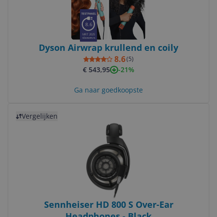
8.6
MRT 2025
Dyson Airwrap krullend en coily
8.6
(
5
)
-21%
€ 543,95
Ga naar goedkoopste
Bekijk product
Vergelijken
Sennheiser HD 800 S Over-Ear
Headphones - Black