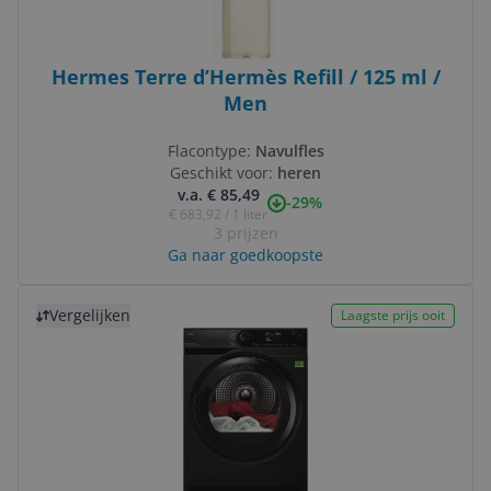
Hermes Terre d’Hermès Refill / 125 ml /
Men
Flacontype:
Navulfles
Geschikt voor:
heren
v.a. € 85,49
-29%
€ 683,92 / 1 liter
3 prijzen
Ga naar goedkoopste
Bekijk product
Vergelijken
Laagste prijs ooit