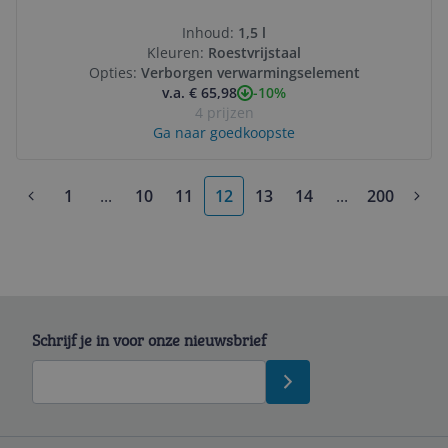
Inhoud:
1,5 l
Kleuren:
Roestvrijstaal
Opties:
Verborgen verwarmingselement
-10%
v.a. € 65,98
4 prijzen
Ga naar goedkoopste
1
...
10
11
12
13
14
...
200
More pages
More pages
Schrijf je in voor onze nieuwsbrief