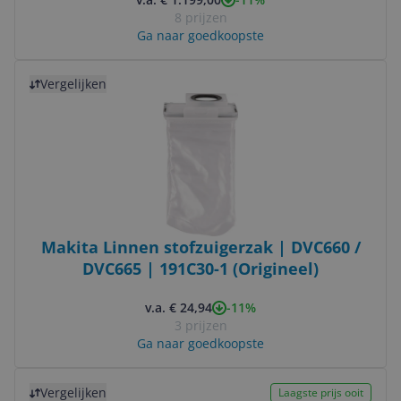
8 prijzen
Ga naar goedkoopste
Bekijk product
Vergelijken
Makita Linnen stofzuigerzak | DVC660 /
DVC665 | 191C30-1 (Origineel)
-11%
v.a. € 24,94
3 prijzen
Ga naar goedkoopste
Bekijk product
Vergelijken
Laagste prijs ooit