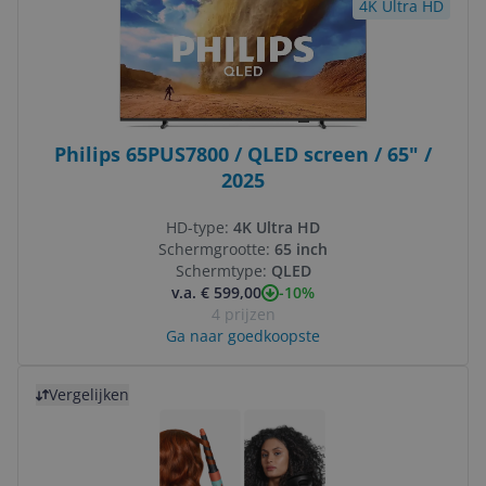
4K Ultra HD
Philips 65PUS7800 / QLED screen / 65" /
2025
HD-type:
4K Ultra HD
Schermgrootte:
65 inch
Schermtype:
QLED
-10%
v.a. € 599,00
4 prijzen
Ga naar goedkoopste
Bekijk product
Vergelijken