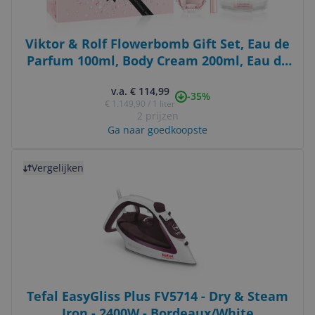
Viktor & Rolf Flowerbomb Gift Set, Eau de
Parfum 100ml, Body Cream 200ml, Eau de
Parfum Spray 10ml
v.a. € 114,99
-35%
€ 1.149,90 / 1 liter
2 prijzen
Ga naar goedkoopste
Bekijk product
Vergelijken
Tefal EasyGliss Plus FV5714 - Dry & Steam
Iron - 2400W - Bordeaux/White