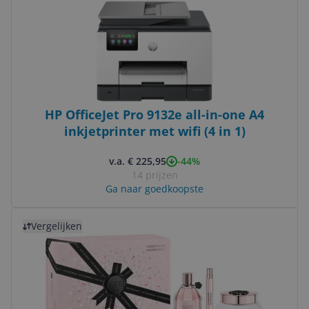
HP OfficeJet Pro 9132e all-in-one A4
inkjetprinter met wifi (4 in 1)
-44%
v.a. € 225,95
14 prijzen
Ga naar goedkoopste
Bekijk product
Vergelijken