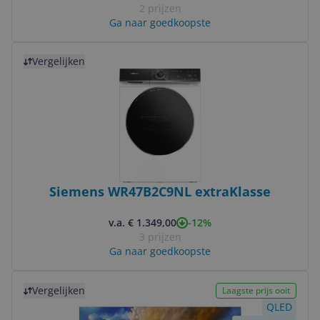
2 prijzen
Ga naar goedkoopste
Bekijk product
Vergelijken
Siemens WR47B2C9NL extraKlasse
-12%
v.a. € 1.349,00
3 prijzen
Ga naar goedkoopste
Bekijk product
Vergelijken
Laagste prijs ooit
QLED