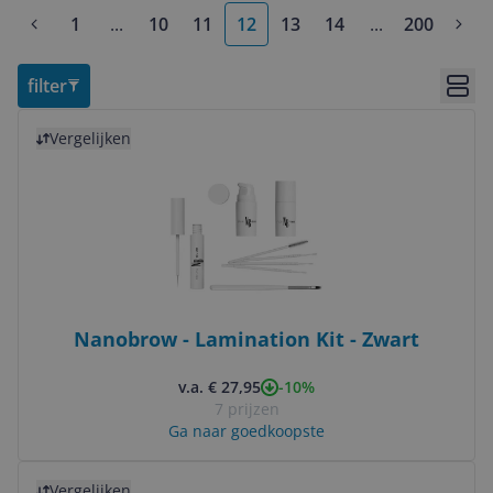
1
...
10
11
12
13
14
...
200
More pages
More pages
filter
Bekij
Bekijk product
Vergelijken
Nanobrow - Lamination Kit - Zwart
-10%
v.a. € 27,95
7 prijzen
Ga naar goedkoopste
Bekijk product
Vergelijken