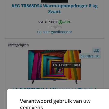
AEG TR868DS4 Warmtepompdroger 8 kg
Zwart
-20%
v.a. € 799,00
3 prijzen
Ga naar goedkoopste
Bekijk product
Vergelijken
LED
4K Ultra HD
LG 98UT91006LA / TV screen / 98 inch /
2025
Verantwoord gebruik van uw
HD-type:
4K Ultra HD
gegevens