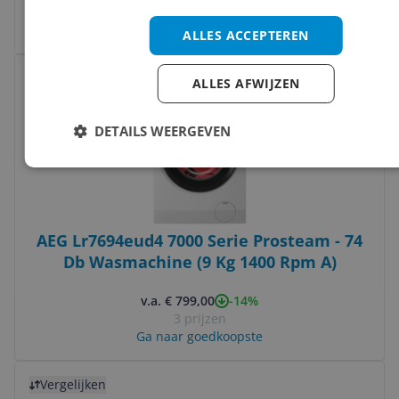
6 prijzen
Ga naar goedkoopste
ALLES ACCEPTEREN
Bekijk product
Vergelijken
ALLES AFWIJZEN
DETAILS WEERGEVEN
AEG Lr7694eud4 7000 Serie Prosteam - 74
Db Wasmachine (9 Kg 1400 Rpm A)
-14%
v.a. € 799,00
3 prijzen
Ga naar goedkoopste
Bekijk product
Vergelijken