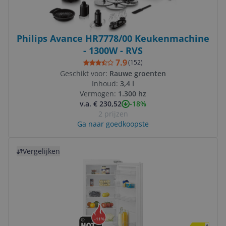
Philips Avance HR7778/00 Keukenmachine
- 1300W - RVS
7.9
(
152
)
Geschikt voor:
Rauwe groenten
Inhoud:
3,4 l
Vermogen:
1.300 hz
-18%
v.a. € 230,52
2 prijzen
Ga naar goedkoopste
Bekijk product
Vergelijken
-
11
%