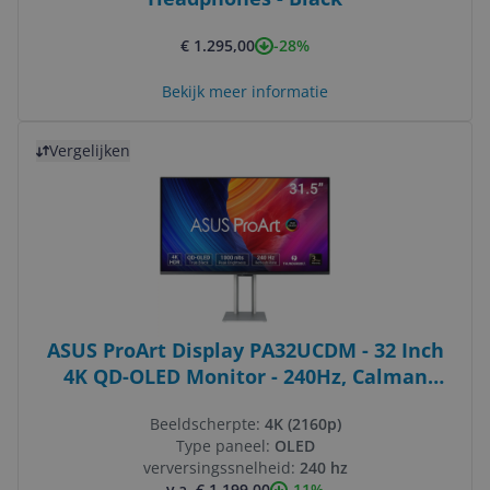
-28%
€ 1.295,00
Bekijk meer informatie
Bekijk product
Vergelijken
ASUS ProArt Display PA32UCDM - 32 Inch
4K QD-OLED Monitor - 240Hz, Calman
Certified
Beeldscherpte:
4K (2160p)
Type paneel:
OLED
verversingssnelheid:
240 hz
-11%
v.a. € 1.199,00