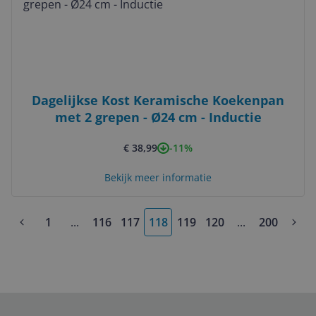
Dagelijkse Kost Keramische Koekenpan
met 2 grepen - Ø24 cm - Inductie
-11%
€ 38,99
Bekijk meer informatie
1
...
116
117
118
119
120
...
200
More pages
More pages