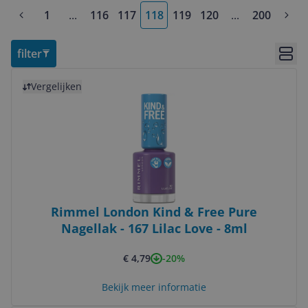
1
...
116
117
118
119
120
...
200
More pages
More pages
filter
Bekij
Bekijk product
Vergelijken
Rimmel London Kind & Free Pure
Nagellak - 167 Lilac Love - 8ml
-20%
€ 4,79
Bekijk meer informatie