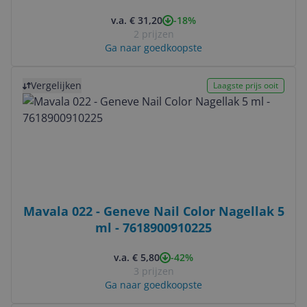
-18%
v.a. € 31,20
2 prijzen
Ga naar goedkoopste
Bekijk product
Vergelijken
Laagste prijs ooit
Mavala 022 - Geneve Nail Color Nagellak 5
ml - 7618900910225
-42%
v.a. € 5,80
3 prijzen
Ga naar goedkoopste