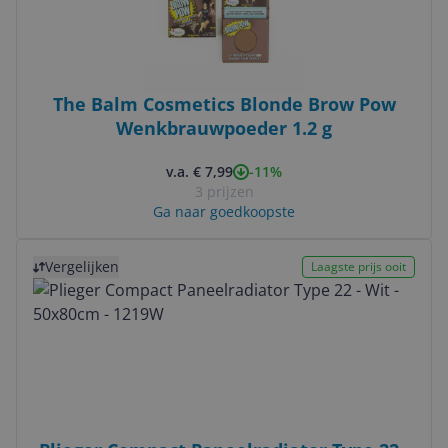
The Balm Cosmetics Blonde Brow Pow
Wenkbrauwpoeder 1.2 g
-11%
v.a. € 7,99
3 prijzen
Ga naar goedkoopste
Bekijk product
Vergelijken
Laagste prijs ooit