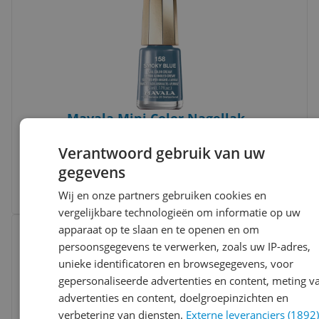
Mavala Mini Color Nagellak -
7618900911581
Verantwoord gebruik van uw
-48%
v.a. € 5,80
gegevens
2 prijzen
Wij en onze partners gebruiken cookies en
Ga naar goedkoopste
vergelijkbare technologieën om informatie op uw
Bekijk product
apparaat op te slaan en te openen en om
Vergelijken
Laagste prijs ooit
persoonsgegevens te verwerken, zoals uw IP-adres,
unieke identificatoren en browsegegevens, voor
gepersonaliseerde advertenties en content, meting v
advertenties en content, doelgroepinzichten en
verbetering van diensten.
Externe leveranciers (1892