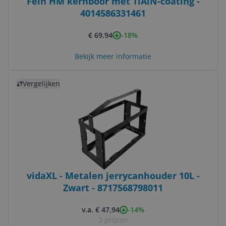
Fein HM kernboor met TiAlN-coating -
4014586331461
-18%
€ 69,94
Bekijk meer informatie
Bekijk product
Vergelijken
vidaXL - Metalen jerrycanhouder 10L -
Zwart - 8717568798011
-14%
v.a. € 47,94
2 prijzen