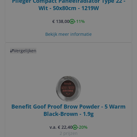
Plieger Compact Paneelradiator Type 22 -
Wit - 50x80cm - 1219W
-11%
€ 138,00
Bekijk meer informatie
Bekijk product
Vergelijken
Benefit Goof Proof Brow Powder - 5 Warm
Black-Brown - 1.9g
-20%
v.a. € 22,40
2 prijzen