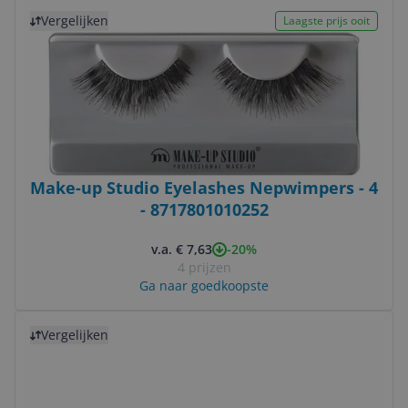
Bekijk product
Vergelijken
Laagste prijs ooit
Make-up Studio Eyelashes Nepwimpers - 4
- 8717801010252
-20%
v.a. € 7,63
4 prijzen
Ga naar goedkoopste
Bekijk product
Vergelijken