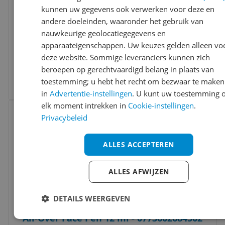
kunnen uw gegevens ook verwerken voor deze en
andere doeleinden, waaronder het gebruik van
The Balm Cosmetics Big Date The Date
nauwkeurige geolocatiegegevens en
Series Blush 6.5 g
apparaateigenschappen. Uw keuzes gelden alleen vo
deze website. Sommige leveranciers kunnen zich
-13%
v.a. € 10,39
beroepen op gerechtvaardigd belang in plaats van
4 prijzen
toestemming; u hebt het recht om bezwaar te maken
Ga naar goedkoopste
in
Advertentie-instellingen
. U kunt uw toestemming 
Bekijk product
elk moment intrekken in
Cookie-instellingen
.
Vergelijken
Laagste prijs ooit
Privacybeleid
ALLES ACCEPTEREN
ALLES AFWIJZEN
DETAILS WEERGEVEN
M.A.C Cosmetics Studio Fix Every-Wear
All-Over Face Pen 12 ml - 0773602684502