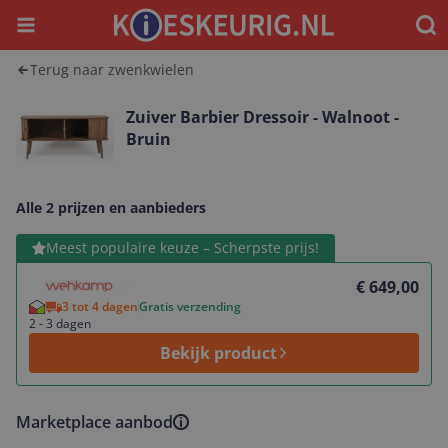
Menu
Waar
Terug naar zwenkwielen
Zuiver Barbier Dressoir - Walnoot -
Bruin
Alle 2 prijzen en aanbieders
Bekijk product
Meest populaire keuze – Scherpste prijs!
€ 649,00
3 tot 4 dagen
Gratis verzending
2 - 3 dagen
Bekijk product
Marketplace aanbod