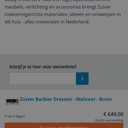
meubels, verlichting en accessoires brengt Zuiver
toekomstgerichte materialen, ideeën en ontwerpen in
elk huis - alles ontworpen in Nederland.
Schrijf je in voor onze nieuwsbrief
Bekijk product
Zuiver Barbier Dressoir - Walnoot - Bruin
Service
€ 649,00
3 tot 4 dagen
Gratis verzending
Ga naar goedkoopste