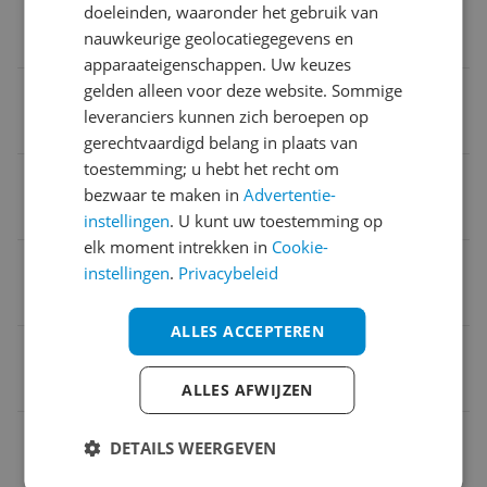
Verpakking lengte
doeleinden, waaronder het gebruik van
nauwkeurige geolocatiegegevens en
42 cm
apparaateigenschappen. Uw keuzes
gelden alleen voor deze website. Sommige
Product hoogte
leveranciers kunnen zich beroepen op
57,5 cm
gerechtvaardigd belang in plaats van
toestemming; u hebt het recht om
Product lengte
bezwaar te maken in
Advertentie-
40 cm
instellingen
. U kunt uw toestemming op
elk moment intrekken in
Cookie-
Verpakking hoogte
instellingen
.
Privacybeleid
1,3 m
ALLES ACCEPTEREN
Type blok
Dressoir
ALLES AFWIJZEN
EAN
DETAILS WEERGEVEN
8718548052345