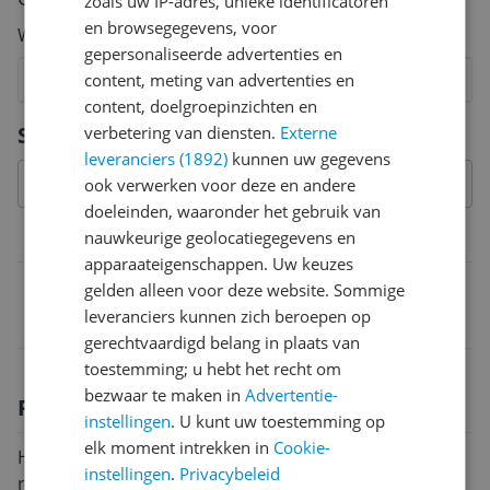
zoals uw IP-adres, unieke identificatoren
en browsegegevens, voor
Welk cijfer geef jij dit product?
gepersonaliseerde advertenties en
1
2
content, meting van advertenties en
3
4
5
6
7
8
9
10
content, doelgroepinzichten en
Vraag 1 van 4
Specificaties
verbetering van diensten.
Externe
leveranciers (1892)
kunnen uw gegevens
ook verwerken voor deze en andere
doeleinden, waaronder het gebruik van
nauwkeurige geolocatiegegevens en
Belangrijkste kenmerken
apparaateigenschappen. Uw keuzes
EAN
gelden alleen voor deze website. Sommige
leveranciers kunnen zich beroepen op
8720088262214
gerechtvaardigd belang in plaats van
toestemming; u hebt het recht om
bezwaar te maken in
Advertentie-
Productomschrijving
instellingen
. U kunt uw toestemming op
elk moment intrekken in
Cookie-
Het EXIT Stone zwembad 540 x 250 x 122 cm is een
instellingen
.
Privacybeleid
rechthoekig grijskleurig frame zwembad met