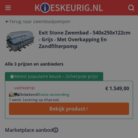
Menu
Waar
Terug naar zwembadpompen
Exit Stone Zwembad - 540x250x122cm
- Grijs - Met Overkapping En
Zandfilterpomp
Alle 3 prijzen en aanbieders
Bekijk product
Meest populaire keuze – Scherpste prijs!
€ 1.549,00
Onbekend
Gratis verzending
1 week. Levering op afspraak.
Bekijk product
Marketplace aanbod