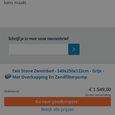
kans maakt.
Schrijf je in voor onze nieuwsbrief
Bekijk product
Exit Stone Zwembad - 540x250x122cm - Grijs -
Met Overkapping En Zandfilterpomp
Service
€ 1.549,00
Onbekend
Algemeen
Gratis verzending
Ga naar goedkoopste
Bekijk alle prijzen
Zakelijk