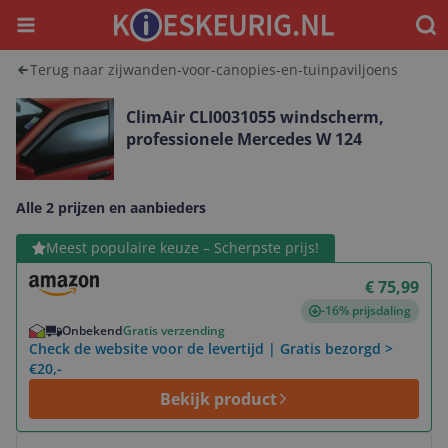
Menu
Waar
Terug naar zijwanden-voor-canopies-en-tuinpaviljoens
ClimAir CLI0031055 windscherm,
professionele Mercedes W 124
Alle 2 prijzen en aanbieders
Bekijk product
Meest populaire keuze – Scherpste prijs!
€ 75,99
-16% prijsdaling
Onbekend
Gratis verzending
Check de website voor de levertijd | Gratis bezorgd >
€20,-
Bekijk product
Bekijk product