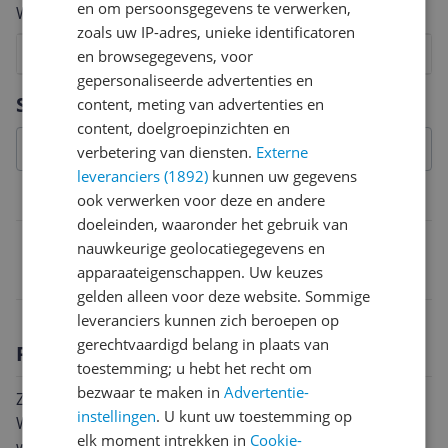
en om persoonsgegevens te verwerken,
Welk cijfer geef jij dit product?
zoals uw IP-adres, unieke identificatoren
1
2
3
4
5
6
7
8
9
10
en browsegegevens, voor
gepersonaliseerde advertenties en
Vraag 1 van 4
Specificaties
content, meting van advertenties en
content, doelgroepinzichten en
verbetering van diensten.
Externe
leveranciers (1892)
kunnen uw gegevens
ook verwerken voor deze en andere
Belangrijkste kenmerken
doeleinden, waaronder het gebruik van
EAN
nauwkeurige geolocatiegegevens en
apparaateigenschappen. Uw keuzes
4011283000737
gelden alleen voor deze website. Sommige
leveranciers kunnen zich beroepen op
gerechtvaardigd belang in plaats van
Productomschrijving
toestemming; u hebt het recht om
bezwaar te maken in
Advertentie-
Zijwindschermen passend voor Mercedes E-Klasse
instellingen
. U kunt uw toestemming op
W124 sedan/combi 1984-1995Regen- en
elk moment intrekken in
Cookie-
windschermen zorgen voor een geoptimaliseerde