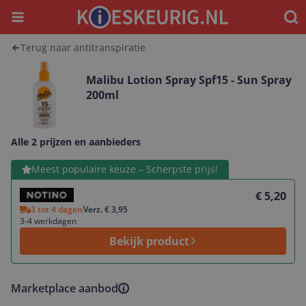
Menu
Waar
Terug naar antitranspiratie
Malibu Lotion Spray Spf15 - Sun Spray
200ml
Alle 2 prijzen en aanbieders
Bekijk product
Meest populaire keuze – Scherpste prijs!
€ 5,20
3 tot 4 dagen
Verz. € 3,95
3-4 werkdagen
Bekijk product
Marketplace aanbod