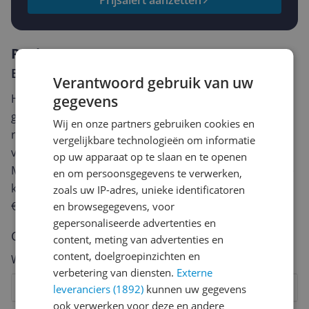
Prijsalert aanzetten
Reviews
Er zijn nog geen reviews geschreven
Verantwoord gebruik van uw
Heb jij dit product in bezit en wil je graag je mening
gegevens
geven? Start dan hieronder met het schrijven van je
Wij en onze partners gebruiken cookies en
review. Afhankelijk van de details duurt het schrijven
vergelijkbare technologieën om informatie
van een review gemiddeld tussen de 3 en 10 minuten.
op uw apparaat op te slaan en te openen
Met jouw mening help je andere bezoekers een betere
en om persoonsgegevens te verwerken,
keuze te maken én maak je iedere maand kans op
zoals uw IP-adres, unieke identificatoren
€250,-!
Klik hier voor de actievoorwaarden.
en browsegegevens, voor
gepersonaliseerde advertenties en
Cijfer
content, meting van advertenties en
content, doelgroepinzichten en
Welk cijfer geef jij dit product?
verbetering van diensten.
Externe
1
2
3
4
5
6
7
8
9
10
leveranciers (1892)
kunnen uw gegevens
ook verwerken voor deze en andere