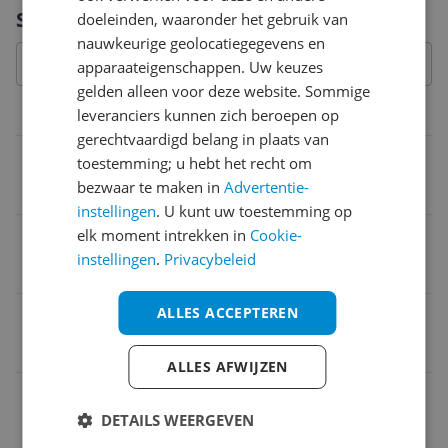
Vraag 1 van 4
Specificaties
doeleinden, waaronder het gebruik van
nauwkeurige geolocatiegegevens en
apparaateigenschappen. Uw keuzes
gelden alleen voor deze website. Sommige
Productinformatie
leveranciers kunnen zich beroepen op
gerechtvaardigd belang in plaats van
Ingrediënten
toestemming; u hebt het recht om
bezwaar te maken in
Advertentie-
Butylphenyl Methylpropional
instellingen
. U kunt uw toestemming op
elk moment intrekken in
Cookie-
Parfumvrij
instellingen
.
Privacybeleid
Nee
ALLES ACCEPTEREN
Type dispenser
Spray
ALLES AFWIJZEN
Watervast
DETAILS WEERGEVEN
Nee