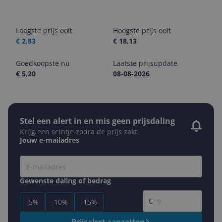
Laagste prijs ooit
Hoogste prijs ooit
€ 2,83
€ 18,13
Goedkoopste nu
Laatste prijsupdate
€ 5,20
08-08-2026
Stel een alert in en mis geen prijsdaling
Krijg een seintje zodra de prijs zakt
Jouw e-mailadres
Gewenste daling of bedrag
Gewenste prijs
€
-5%
-10%
-15%