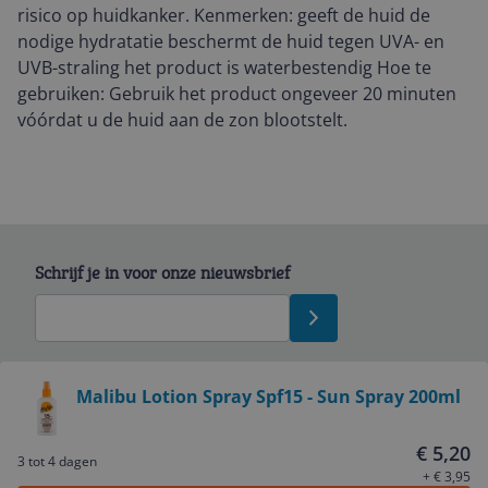
risico op huidkanker. Kenmerken: geeft de huid de
nodige hydratatie beschermt de huid tegen UVA- en
UVB-straling het product is waterbestendig Hoe te
gebruiken: Gebruik het product ongeveer 20 minuten
vóórdat u de huid aan de zon blootstelt.
Schrijf je in voor onze nieuwsbrief
Bekijk product
Malibu Lotion Spray Spf15 - Sun Spray 200ml
Service
€ 5,20
3 tot 4 dagen
+ € 3,95