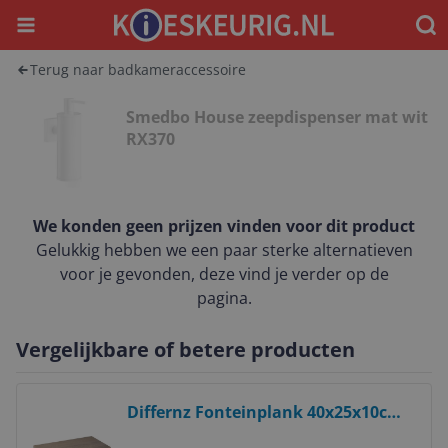
Menu
Waar
Terug naar badkameraccessoire
Smedbo House zeepdispenser mat wit
RX370
We konden geen prijzen vinden voor dit product
Gelukkig hebben we een paar sterke alternatieven
voor je gevonden, deze vind je verder op de
pagina.
Vergelijkbare of betere producten
Bekijk product
Differnz Fonteinplank 40x25x10cm
Rechthoek Licht Eiken