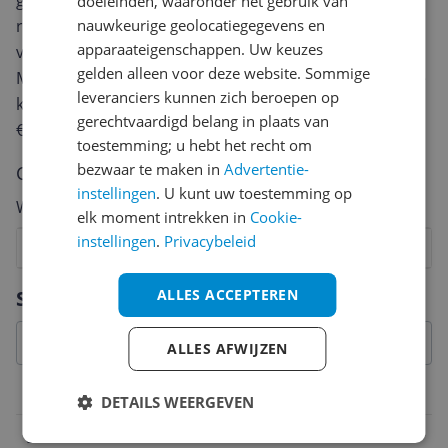
geven? Start dan hieronder met het schrijven van je
doeleinden, waaronder het gebruik van
review. Afhankelijk van de details duurt het schrijven
nauwkeurige geolocatiegegevens en
apparaateigenschappen. Uw keuzes
van een review gemiddeld tussen de 3 en 10 minuten.
gelden alleen voor deze website. Sommige
Met jouw mening help je andere bezoekers een betere
leveranciers kunnen zich beroepen op
keuze te maken én maak je iedere maand kans op
gerechtvaardigd belang in plaats van
€250,-!
Klik hier voor de actievoorwaarden.
toestemming; u hebt het recht om
bezwaar te maken in
Advertentie-
Cijfer
instellingen
. U kunt uw toestemming op
Welk cijfer geef jij dit product?
elk moment intrekken in
Cookie-
instellingen
.
Privacybeleid
1
2
3
4
5
6
7
8
9
10
Vraag 1 van 4
Specificaties
ALLES ACCEPTEREN
ALLES AFWIJZEN
Belangrijkste kenmerken
DETAILS WEERGEVEN
EAN