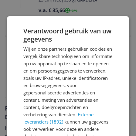
v.a. € 35,66
-6%
Bekijk product
Verantwoord gebruik van uw
gegevens
Bekijk product
Eurom Sani-Towel 750 Elektrische
Wij en onze partners gebruiken cookies en
Handdoekradiator - 750W - Zwart -
vergelijkbare technologieën om informatie
105x50cm
Anders
|
Anders
|
Paneel
op uw apparaat op te slaan en te openen
en om persoonsgegevens te verwerken,
v.a. € 169,71
zoals uw IP-adres, unieke identificatoren
en browsegegevens, voor
Bekijk product
gepersonaliseerde advertenties en
content, meting van advertenties en
Reviews
content, doelgroepinzichten en
verbetering van diensten.
Externe
Er zijn nog geen reviews geschreven
leveranciers (1892)
kunnen uw gegevens
Heb jij dit product in bezit en wil je graag je mening
ook verwerken voor deze en andere