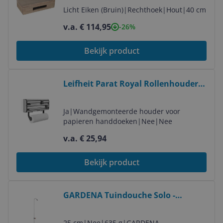
Licht Eiken (Bruin)
|
Rechthoek
|
Hout
|
40 cm
v.a. € 114,95
-26%
Bekijk product
Bekijk product
Leifheit Parat Royal Rollenhouder -
Zwart RVS
Ja
|
Wandgemonteerde houder voor
papieren handdoeken
|
Nee
|
Nee
v.a. € 25,94
Bekijk product
Bekijk product
GARDENA Tuindouche Solo -
Verstelbare Hoogte
25 cm
|
Nee
|
635 g
|
GARDENA