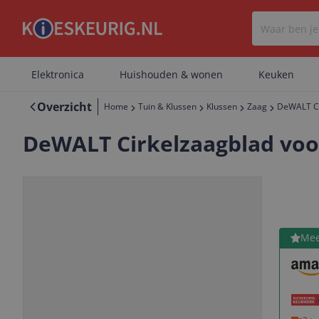
Elektronica
Huishouden & wonen
Keuken
Overzicht
Home
Tuin & Klussen
Klussen
Zaag
DeWALT Ci
DeWALT Cirkelzaagblad voo
Bekijk 
Mee
Vorige
Volgende