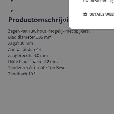
Productinformatie
uw toestemming 
Technisch
DETAILS WE
Productomschrijving
Zagen van ruw hout, mogelijk met spijkers.
Blad diameter 305 mm
Asgat 30 mm
Aantal tanden 48
Zaagbreedte 3.0 mm
Dikte bladlichaam 2.2 mm
Tandvorm Alternate Top Bevel
Tandhoek 10 °