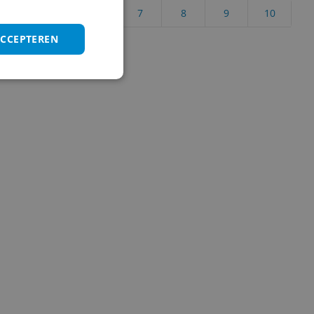
4
5
6
7
8
9
10
ACCEPTEREN
Vraag 1 van 4