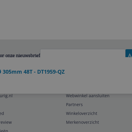
voor onze nieuwsbrief
A
Ø 305mm 48T - DT1959-QZ
Zakelijk
urig.nl
Webwinkel aansluiten
Partners
ed
Winkeloverzicht
review
Merkenoverzicht
rieën