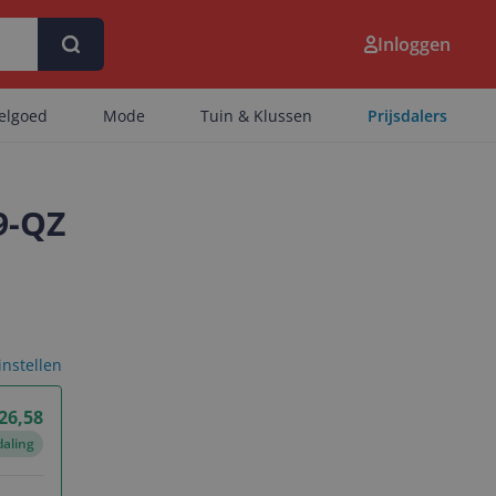
Inloggen
eelgoed
Mode
Tuin & Klussen
Prijsdalers
9-QZ
 instellen
 26,58
daling