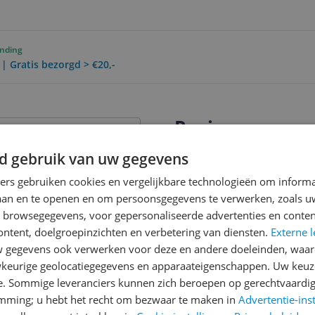
ending
 | Gratis bezorgd > €20,-
Reviews
Er zijn nog geen revie
d gebruik van uw gegevens
Heb jij dit product in bezi
ners gebruiken cookies en vergelijkbare technologieën om inform
met het schrijven van je re
laan en te openen en om persoonsgegevens te verwerken, zoals uw
een review gemiddeld tuss
n browsegegevens, voor gepersonaliseerde advertenties en conten
andere bezoekers een bet
768
ontent, doelgroepinzichten en verbetering van diensten.
Externe l
€250,-!
Klik hier voor de a
gegevens ook verwerken voor deze en andere doeleinden, waar
keurige geolocatiegegevens en apparaateigenschappen. Uw keuze
Cijfer
e. Sommige leveranciers kunnen zich beroepen op gerechtvaardig
emming; u hebt het recht om bezwaar te maken in
Welk cijfer geef jij dit prod
Advertentie-ins