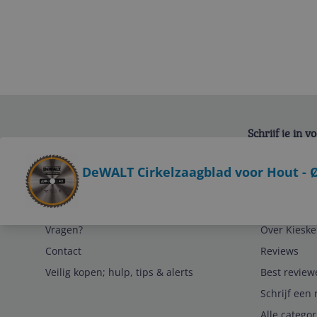
Schrijf je in 
Bekijk product
DeWALT Cirkelzaagblad voor Hout - 
Service
Algemeen
Vragen?
Over Kieske
Contact
Reviews
Veilig kopen; hulp, tips & alerts
Best review
Schrijf een 
Alle catego