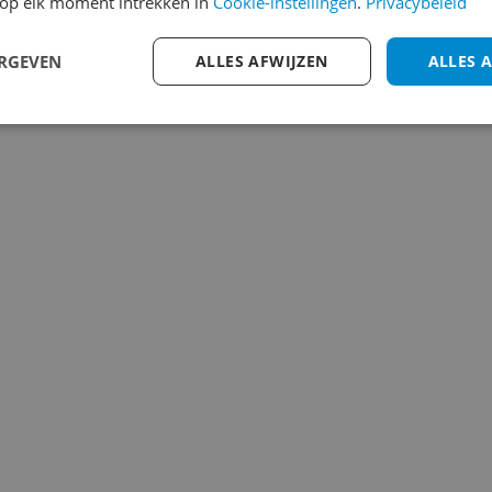
op elk moment intrekken in
Cookie-instellingen
.
Privacybeleid
1
2
3
ERGEVEN
ALLES AFWIJZEN
ALLES 