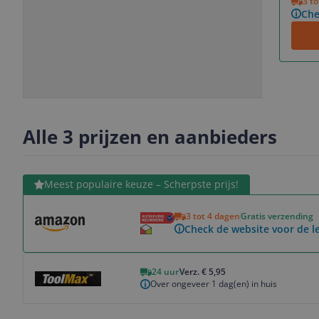
3 t
Che
Slide
Slide
Slide
1
2
3
Alle 3 prijzen en aanbieders
Bekijk product
Meest populaire keuze – Scherpste prijs!
3 tot 4 dagen
Gratis verzending
Check de website voor de le
Bekijk product
24 uur
Verz. € 5,95
Over ongeveer 1 dag(en) in huis