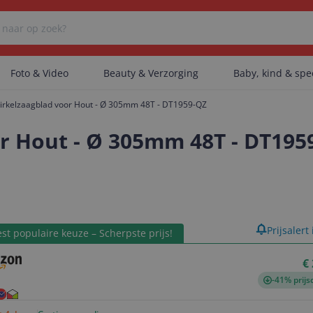
Foto & Video
Beauty & Verzorging
Baby, kind & sp
rkelzaagblad voor Hout - Ø 305mm 48T - DT1959-QZ
Er zijn geen categorieën gevonden.
r Hout - Ø 305mm 48T - DT195
Er zijn geen producten gevonden.
product
Prijsalert
st populaire keuze – Scherpste prijs!
Er zijn geen artikelen gevonden.
€
-41% prijs