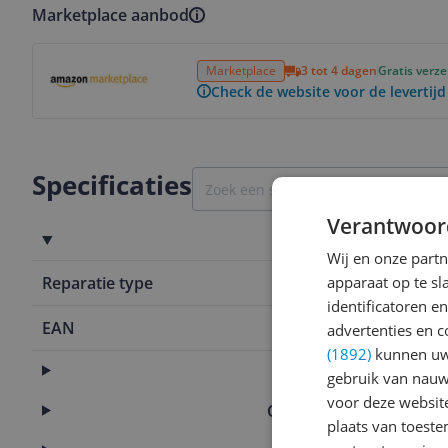
Marketplace aanbod
Bekijk product
Marketplace
3 tot 4 dagen
Gratis verz
Check de website voor de levertijd
Specificaties
Verantwoor
Garantie
Wij en onze part
Reparatie type
apparaat op te s
Carry-in
identificatoren e
EAN
5035048095
advertenties en c
(1892)
kunnen uw 
Functies
gebruik van nauw
voor deze websit
Overige kenmerken
plaats van toest