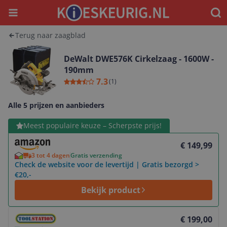
Menu
Waar
Terug naar zaagblad
DeWalt DWE576K Cirkelzaag - 1600W -
190mm
7.3
(
1
)
Alle 5 prijzen en aanbieders
Bekijk product
Meest populaire keuze – Scherpste prijs!
€ 149,99
3 tot 4 dagen
Gratis verzending
Check de website voor de levertijd | Gratis bezorgd >
€20,-
Bekijk product
Bekijk product
€ 199,00