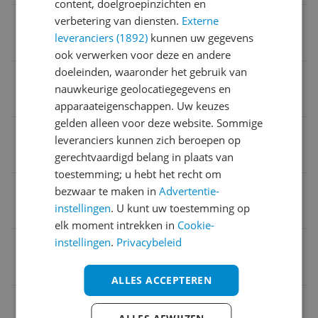
content, doelgroepinzichten en
Aandrijving
verbetering van diensten.
Externe
leveranciers (1892)
kunnen uw gegevens
Snoer
ook verwerken voor deze en andere
doeleinden, waaronder het gebruik van
Diameter zaagblad
nauwkeurige geolocatiegegevens en
150 tot 200 mm
apparaateigenschappen. Uw keuzes
gelden alleen voor deze website. Sommige
Zaagdiepte (90°)
leveranciers kunnen zich beroepen op
0,1 cm
gerechtvaardigd belang in plaats van
toestemming; u hebt het recht om
Werkt op
bezwaar te maken in
Advertentie-
instellingen
. U kunt uw toestemming op
Netstroom
elk moment intrekken in
Cookie-
instellingen
.
Privacybeleid
EAN
5035048377581
ALLES ACCEPTEREN
Functies