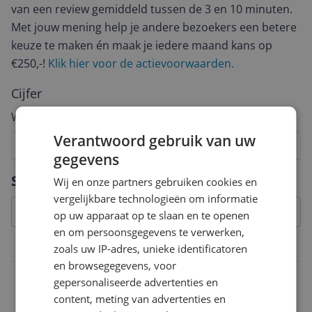
van een review gemiddeld tussen de 3 en 10 minuten.
Met jouw mening help je andere bezoekers een betere
keuze te maken én maak je iedere maand kans op
€250,-!
Klik hier voor de actievoorwaarden.
Cijfer
Welk cijfer geef jij dit product?
Verantwoord gebruik van uw
1
2
3
4
5
6
7
8
9
10
gegevens
Vraag 1 van 4
Specificaties
Wij en onze partners gebruiken cookies en
vergelijkbare technologieën om informatie
op uw apparaat op te slaan en te openen
en om persoonsgegevens te verwerken,
Technisch
zoals uw IP-adres, unieke identificatoren
en browsegegevens, voor
Vermogen
gepersonaliseerde advertenties en
content, meting van advertenties en
1.600 Hz