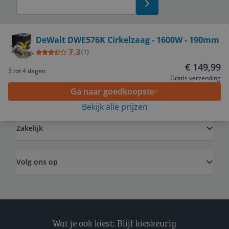
Bekijk product
DeWalt DWE576K Cirkelzaag - 1600W - 190mm
7.3
(
1
)
Service
€ 149,99
3 tot 4 dagen
Gratis verzending
Ga naar goedkoopste
Algemeen
Bekijk alle prijzen
Zakelijk
Volg ons op
Wat je ook kiest: Blijf kieskeurig