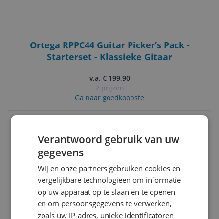
Ortega RPPC44 Guitar Picker’s Pack -
Starterset - Klassieke Gitaar
v.a. € 199,90
2 prijzen
Ga naar goedkoopste
Bekijk product
Vergelijken
Verantwoord gebruik van uw
gegevens
Wij en onze partners gebruiken cookies en
vergelijkbare technologieën om informatie
op uw apparaat op te slaan en te openen
en om persoonsgegevens te verwerken,
Ortega RTPSTD-NAT Natural - 4/4
zoals uw IP-adres, unieke identificatoren