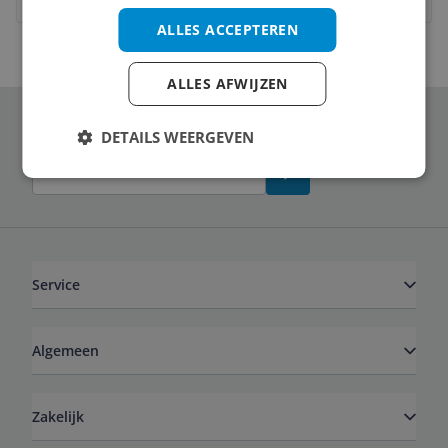
ALLES ACCEPTEREN
ALLES AFWIJZEN
Schrijf je in voor onze nieuwsbrief
DETAILS WEERGEVEN
Service
Algemeen
Zakelijk