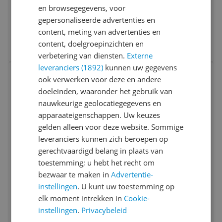
Klassieke gitaar
en browsegegevens, voor
gepersonaliseerde advertenties en
€ 432,77
content, meting van advertenties en
content, doelgroepinzichten en
Bekijk meer informatie
verbetering van diensten.
Externe
leveranciers (1892)
kunnen uw gegevens
Bekijk product
Vergelijken
ook verwerken voor deze en andere
doeleinden, waaronder het gebruik van
nauwkeurige geolocatiegegevens en
apparaateigenschappen. Uw keuzes
gelden alleen voor deze website. Sommige
leveranciers kunnen zich beroepen op
gerechtvaardigd belang in plaats van
toestemming; u hebt het recht om
Ortega RTPSTD-SBK-L TourPlayer Series -
bezwaar te maken in
Advertentie-
Elektrisch-akoestische klassieke gitaar -
instellingen
. U kunt uw toestemming op
Zwart - Linkshandig - Met tas
elk moment intrekken in
Cookie-
€ 445,60
instellingen
.
Privacybeleid
Bekijk meer informatie