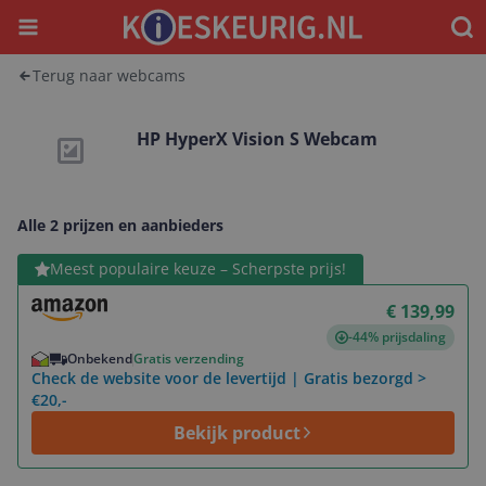
Menu
Waar
Terug naar webcams
HP HyperX Vision S Webcam
Alle 2 prijzen en aanbieders
Bekijk product
Meest populaire keuze – Scherpste prijs!
€ 139,99
-44% prijsdaling
Onbekend
Gratis verzending
Check de website voor de levertijd | Gratis bezorgd >
€20,-
Bekijk product