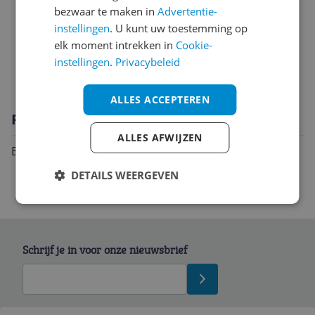
Introductie en ondersteuning
bezwaar te maken in
Advertentie-
instellingen
. U kunt uw toestemming op
Mogelijke vereisten instellen en gebruik
elk moment intrekken in
Cookie-
instellingen
.
Privacybeleid
Overige kenmerken
ALLES ACCEPTEREN
Productomschrijving
ALLES AFWIJZEN
Beschrijving in voorbereiding...
DETAILS WEERGEVEN
Schrijf je in voor onze nieuwsbrief