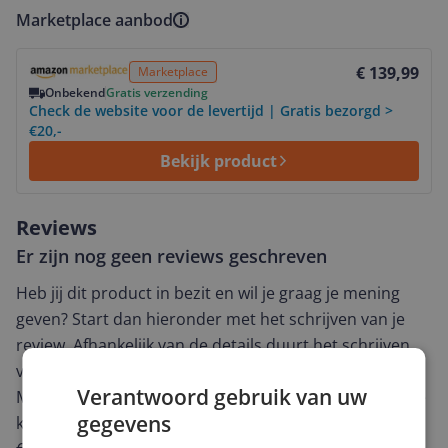
Marketplace aanbod
Bekijk product
€ 139,99
Marketplace
Onbekend
Gratis verzending
Check de website voor de levertijd | Gratis bezorgd >
€20,-
Bekijk product
Reviews
Er zijn nog geen reviews geschreven
Heb jij dit product in bezit en wil je graag je mening
geven? Start dan hieronder met het schrijven van je
review. Afhankelijk van de details duurt het schrijven
van een review gemiddeld tussen de 3 en 10 minuten.
Verantwoord gebruik van uw
Met jouw mening help je andere bezoekers een betere
gegevens
keuze te maken én maak je iedere maand kans op