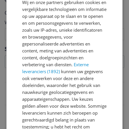
€250,-!
Klik hier voor de actievoorwaarden.
Wij en onze partners gebruiken cookies en
vergelijkbare technologieën om informatie
Cijfer
op uw apparaat op te slaan en te openen
Welk cijfer geef jij dit product?
en om persoonsgegevens te verwerken,
zoals uw IP-adres, unieke identificatoren
1
2
3
4
5
6
7
8
9
10
en browsegegevens, voor
gepersonaliseerde advertenties en
Vraag 1 van 4
Specificaties
content, meting van advertenties en
content, doelgroepinzichten en
verbetering van diensten.
Externe
leveranciers (1892)
kunnen uw gegevens
Algemene kenmerken
ook verwerken voor deze en andere
doeleinden, waaronder het gebruik van
Merk
nauwkeurige geolocatiegegevens en
HyperX
apparaateigenschappen. Uw keuzes
gelden alleen voor deze website. Sommige
EAN
leveranciers kunnen zich beroepen op
gerechtvaardigd belang in plaats van
0197029365996
toestemming; u hebt het recht om