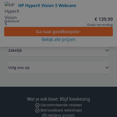
Bekijk product
HP HyperX Vision S Webcam
Service
€ 139,99
Onbekend
Gratis verzending
Ga naar goedkoopste
Algemeen
Bekijk alle prijzen
Zakelijk
Volg ons op
Wat je ook kiest: Blijf kieskeurig
Gecontroleerde reviews
Betrouwbare webshops
Heldere prijzen