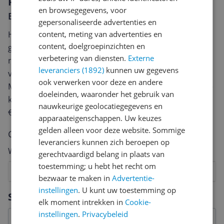
Reviews
en browsegegevens, voor
Er zijn nog geen reviews geschreven
gepersonaliseerde advertenties en
Heb jij dit product in bezit en wil je graag je mening
content, meting van advertenties en
content, doelgroepinzichten en
geven? Start dan hieronder met het schrijven van je
verbetering van diensten.
Externe
review. Afhankelijk van de details duurt het schrijven
leveranciers (1892)
kunnen uw gegevens
van een review gemiddeld tussen de 3 en 10 minuten.
ook verwerken voor deze en andere
Met jouw mening help je andere bezoekers een betere
doeleinden, waaronder het gebruik van
keuze te maken én maak je iedere maand kans op
nauwkeurige geolocatiegegevens en
€250,-!
Klik hier voor de actievoorwaarden.
apparaateigenschappen. Uw keuzes
gelden alleen voor deze website. Sommige
Cijfer
leveranciers kunnen zich beroepen op
Welk cijfer geef jij dit product?
gerechtvaardigd belang in plaats van
toestemming; u hebt het recht om
1
2
3
4
5
6
7
8
9
10
bezwaar te maken in
Advertentie-
instellingen
. U kunt uw toestemming op
Vraag 1 van 4
Specificaties
elk moment intrekken in
Cookie-
instellingen
.
Privacybeleid