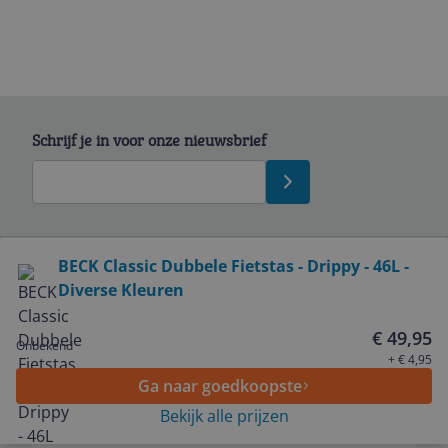
Schrijf je in voor onze nieuwsbrief
Bekijk product
BECK Classic Dubbele Fietstas - Drippy - 46L -
Diverse Kleuren
Service
€ 49,95
Onbekend
Algemeen
+ € 4,95
Ga naar goedkoopste
Bekijk alle prijzen
Zakelijk