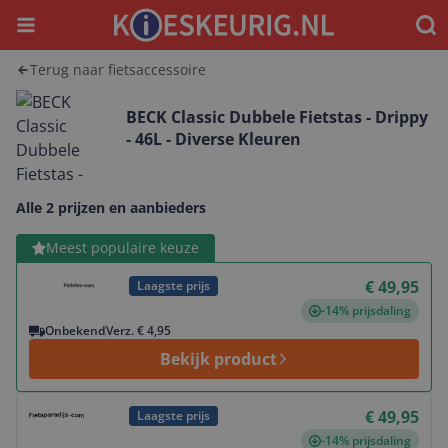
Menu
Waar
Terug naar fietsaccessoire
BECK Classic Dubbele Fietstas - Drippy
- 46L - Diverse Kleuren
Alle 2 prijzen en aanbieders
Bekijk product
Meest populaire keuze
€ 49,95
Laagste prijs
-14% prijsdaling
Onbekend
Verz. € 4,95
Bekijk product
Bekijk product
€ 49,95
Laagste prijs
-14% prijsdaling