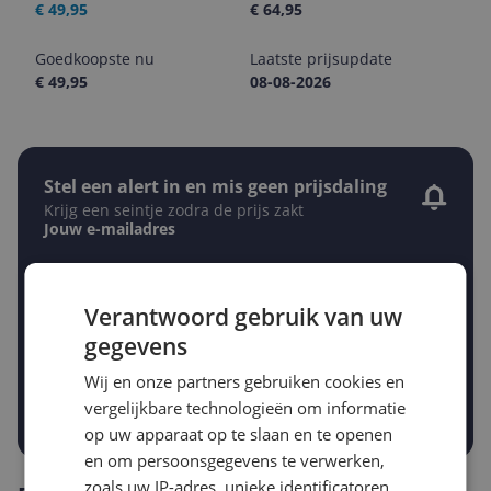
€ 49,95
€ 64,95
Goedkoopste nu
Laatste prijsupdate
€ 49,95
08-08-2026
Stel een alert in en mis geen prijsdaling
Krijg een seintje zodra de prijs zakt
Jouw e-mailadres
Verantwoord gebruik van uw
Gewenste daling of bedrag
Gewenste prijs
gegevens
€
-5%
-10%
-15%
Wij en onze partners gebruiken cookies en
vergelijkbare technologieën om informatie
Prijsalert aanzetten
op uw apparaat op te slaan en te openen
en om persoonsgegevens te verwerken,
zoals uw IP-adres, unieke identificatoren