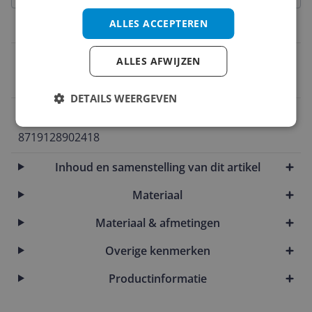
ALLES ACCEPTEREN
Model
Kleur
ALLES AFWIJZEN
Groen
DETAILS WEERGEVEN
EAN
8719128902418
Inhoud en samenstelling van dit artikel
Materiaal
Materiaal & afmetingen
Overige kenmerken
Productinformatie