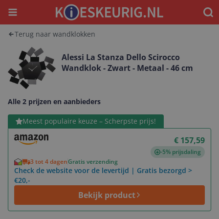
Menu
Waar
Terug naar wandklokken
Alessi La Stanza Dello Scirocco
Wandklok - Zwart - Metaal - 46 cm
Alle 2 prijzen en aanbieders
Bekijk product
Meest populaire keuze – Scherpste prijs!
€ 157,59
-5% prijsdaling
3 tot 4 dagen
Gratis verzending
Check de website voor de levertijd | Gratis bezorgd >
€20,-
Bekijk product