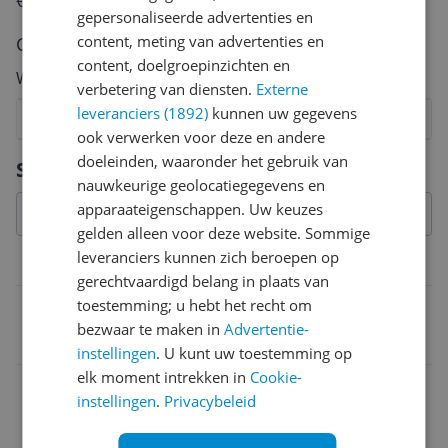
€250,-!
Klik hier voor de actievoorwaarden.
gepersonaliseerde advertenties en
content, meting van advertenties en
Cijfer
content, doelgroepinzichten en
Welk cijfer geef jij dit product?
verbetering van diensten.
Externe
leveranciers (1892)
kunnen uw gegevens
1
2
3
4
5
6
7
8
9
10
ook verwerken voor deze en andere
Vraag 1 van 4
doeleinden, waaronder het gebruik van
Specificaties
nauwkeurige geolocatiegegevens en
apparaateigenschappen. Uw keuzes
gelden alleen voor deze website. Sommige
leveranciers kunnen zich beroepen op
Belangrijkste kenmerken
gerechtvaardigd belang in plaats van
toestemming; u hebt het recht om
EAN
bezwaar te maken in
Advertentie-
8003299398621
instellingen
. U kunt uw toestemming op
elk moment intrekken in
Cookie-
instellingen
.
Privacybeleid