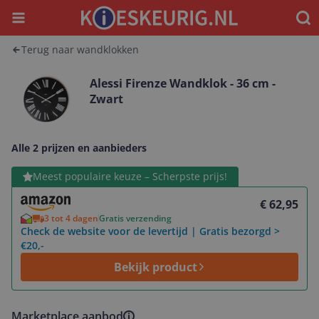
Menu
Waar
Terug naar wandklokken
Alessi Firenze Wandklok - 36 cm -
Zwart
Alle 2 prijzen en aanbieders
Bekijk product
Meest populaire keuze – Scherpste prijs!
€ 62,95
3 tot 4 dagen
Gratis verzending
Check de website voor de levertijd | Gratis bezorgd >
€20,-
Bekijk product
Marketplace aanbod