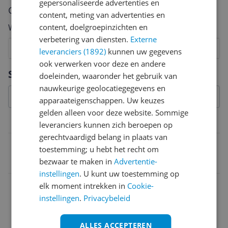
gepersonaliseerde advertenties en
Cijfer
content, meting van advertenties en
content, doelgroepinzichten en
Welk cijfer geef jij dit product?
verbetering van diensten.
Externe
1
2
3
4
5
6
7
8
9
10
leveranciers (1892)
kunnen uw gegevens
ook verwerken voor deze en andere
Vraag 1 van 4
Specificaties
doeleinden, waaronder het gebruik van
nauwkeurige geolocatiegegevens en
apparaateigenschappen. Uw keuzes
gelden alleen voor deze website. Sommige
Belangrijkste kenmerken
leveranciers kunnen zich beroepen op
gerechtvaardigd belang in plaats van
EAN
toestemming; u hebt het recht om
bezwaar te maken in
Advertentie-
8003299360468
instellingen
. U kunt uw toestemming op
elk moment intrekken in
Cookie-
instellingen
.
Privacybeleid
ALLES ACCEPTEREN