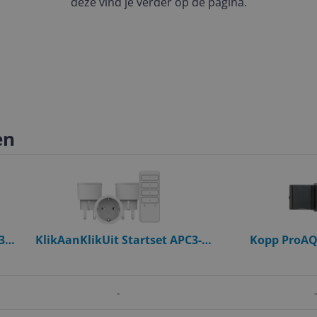
deze vind je verder op de pagina.
en
3-
KlikAanKlikUit Startset APC3-
Kopp ProAQ
2300RN - 3 Schakelaars met
wandcontactdo
Afstandsbediening - Wit
Spatwaterdicht
-