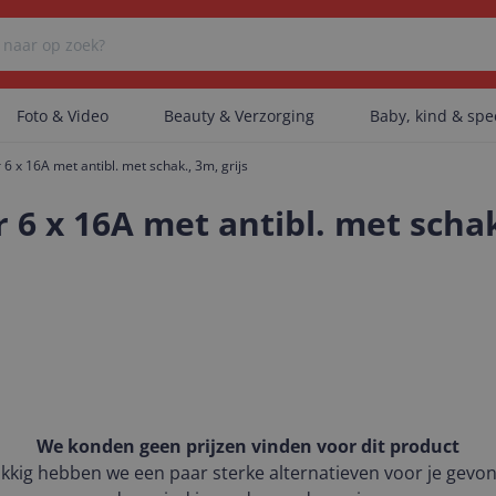
Foto & Video
Beauty & Verzorging
Baby, kind & sp
6 x 16A met antibl. met schak., 3m, grijs
Er zijn geen categorieën gevonden.
6 x 16A met antibl. met schak.
Er zijn geen producten gevonden.
Er zijn geen artikelen gevonden.
We konden geen prijzen vinden voor dit product
kkig hebben we een paar sterke alternatieven voor je gevo