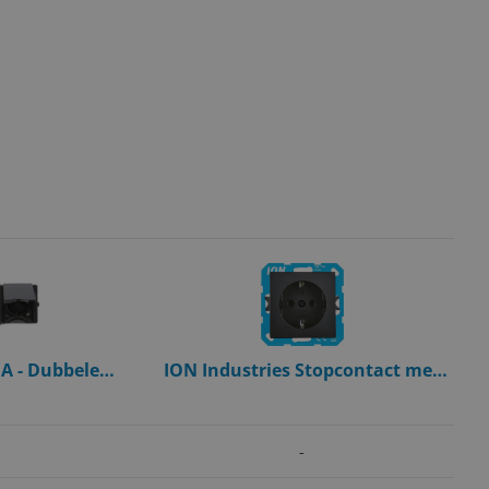
A - Dubbele
ION Industries Stopcontact met
os - Opbouw -
randaarde - V1/J1 mat zwart
 - Zwart - IP44
(10.100.020) - wandcontactdoos
-
-