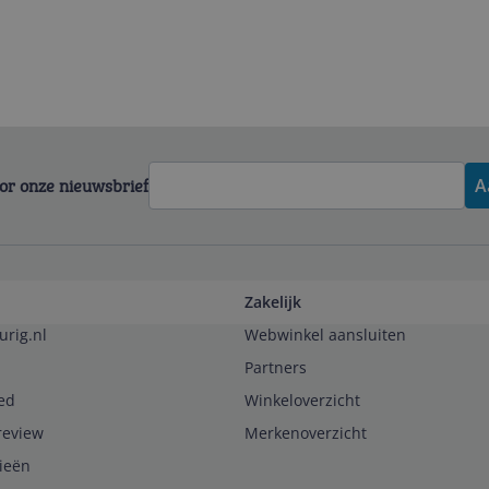
voor onze nieuwsbrief
A
Zakelijk
urig.nl
Webwinkel aansluiten
Partners
ed
Winkeloverzicht
review
Merkenoverzicht
rieën