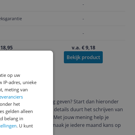
-
-
eksgarantie
-
-
-
 18,95
v.a. € 9,18
product
Bekijk product
atie op uw
 IP-adres, unieke
t, meting van
ws geschreven
everanciers
t en wil je graag je mening geven? Start dan hieronder
onder het
view. Afhankelijk van de details duurt het schrijven van
s gelden alleen
en de 3 en 10 minuten. Met jouw mening help je
d belang in
ere keuze te maken én maak je iedere maand kans op
tellingen
. U kunt
ctievoorwaarden.