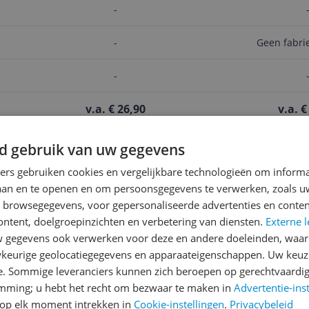
-
-
Geen fabri
-
v.a. € 26,90
v.a. €
Bekijk product
Bekijk 
d gebruik van uw gegevens
ners gebruiken cookies en vergelijkbare technologieën om inform
Reviews
laan en te openen en om persoonsgegevens te verwerken, zoals uw
n browsegegevens, voor gepersonaliseerde advertenties en conten
Er zijn nog geen revie
ontent, doelgroepinzichten en verbetering van diensten.
Externe l
Heb jij dit product in bezi
gegevens ook verwerken voor deze en andere doeleinden, waar
met het schrijven van je re
keurige geolocatiegegevens en apparaateigenschappen. Uw keuze
328
een review gemiddeld tuss
e. Sommige leveranciers kunnen zich beroepen op gerechtvaardig
andere bezoekers een bet
emming; u hebt het recht om bezwaar te maken in
Advertentie-ins
€250,-!
Klik hier voor de a
op elk moment intrekken in
Cookie-instellingen
.
Privacybeleid