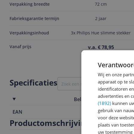
Verpakking breedte
72 cm
Fabrieksgarantie termijn
2 jaar
Verpakkingsinhoud
3x Philips Hue slimme stekker
Vanaf prijs
v.a. € 78,95
Bekijk product
Verantwoor
Wij en onze part
Specificaties
apparaat op te s
identificatoren e
advertenties en c
Belangrijkste kenmerken
(1892)
kunnen uw 
gebruik van nauw
EAN
5411478496
voor deze websit
Productomschrijving
plaats van toest
uw toestemming 