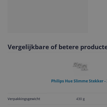
Slide
1
Vergelijkbare of betere product
Philips Hue Slimme Stekker - 
pack - Wit
430 g
Verpakkingsgewicht