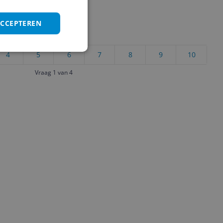
ACCEPTEREN
uct?
4
5
6
7
8
9
10
Vraag 1 van 4