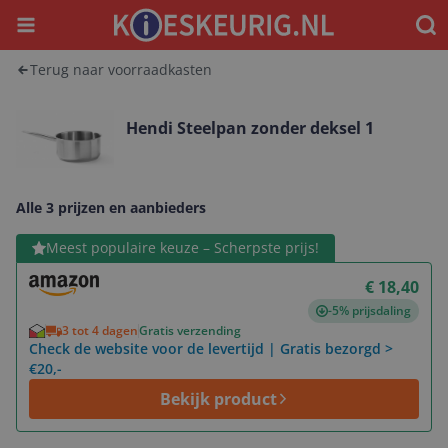
Menu
Waar
Terug naar voorraadkasten
Hendi Steelpan zonder deksel 1
Alle 3 prijzen en aanbieders
Bekijk product
Meest populaire keuze – Scherpste prijs!
€ 18,40
-5% prijsdaling
3 tot 4 dagen
Gratis verzending
Check de website voor de levertijd | Gratis bezorgd >
€20,-
Bekijk product