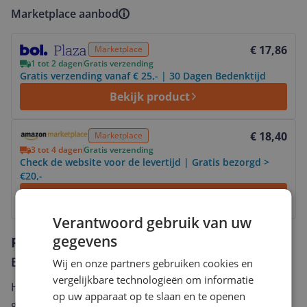
Marketplace aanbod
Bekijk product
€ 17,86
Marketplace
1 tot 2 dagen
Gratis verzending
Gratis verzending vanaf € 25,- | 30 Dagen Bedenktijd
Bekijk product
Bekijk product
€ 18,40
Marketplace
3 tot 4 dagen
Gratis verzending
Check de website voor de levertijd | Gratis bezorgd >
€20,-
Bekijk
Verantwoord gebruik van uw
gegevens
Reviews
Er zijn nog geen reviews geschreven
Wij en onze partners gebruiken cookies en
vergelijkbare technologieën om informatie
Heb jij dit product in bezit en wil je graag je mening
op uw apparaat op te slaan en te openen
geven? Start dan hieronder met het schrijven van je