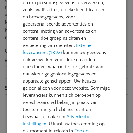
en om persoonsgegevens te verwerken,
review. Afhankelijk van de details duurt het schrijven
zoals uw IP-adres, unieke identificatoren
van een review gemiddeld tussen de 3 en 10 minuten.
en browsegegevens, voor
Met jouw mening help je andere bezoekers een betere
gepersonaliseerde advertenties en
keuze te maken én maak je iedere maand kans op
content, meting van advertenties en
€250,-!
Klik hier voor de actievoorwaarden.
content, doelgroepinzichten en
verbetering van diensten.
Externe
Cijfer
leveranciers (1892)
kunnen uw gegevens
ook verwerken voor deze en andere
Welk cijfer geef jij dit product?
doeleinden, waaronder het gebruik van
1
2
3
4
5
6
7
8
9
10
nauwkeurige geolocatiegegevens en
apparaateigenschappen. Uw keuzes
Vraag 1 van 4
Specificaties
gelden alleen voor deze website. Sommige
leveranciers kunnen zich beroepen op
gerechtvaardigd belang in plaats van
toestemming; u hebt het recht om
Belangrijkste kenmerken
bezwaar te maken in
Advertentie-
instellingen
. U kunt uw toestemming op
EAN
elk moment intrekken in
Cookie-