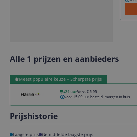
Slide
Slide
Slide
1
2
3
Alle 1 prijzen en aanbieders
Bekijk product
Meest populaire keuze – Scherpste prijs!
24 uur
Verz. € 5,95
voor 15:00 uur besteld, morgen in huis
Prijshistorie
Laagste prijs
Gemiddelde laagste prijs