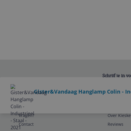
Schrijf je in 
Bekijk product
Gister&Vandaag Hanglamp Colin - Indu
Service
Algemeen
Vragen?
Over Kieske
Contact
Reviews