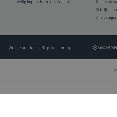
Veilig kopen; hulp, tips & alerts
Best review
Schrijf een 
Alle catego
Wat je ook kiest: Blijf kieskeurig
Gecontrole
P