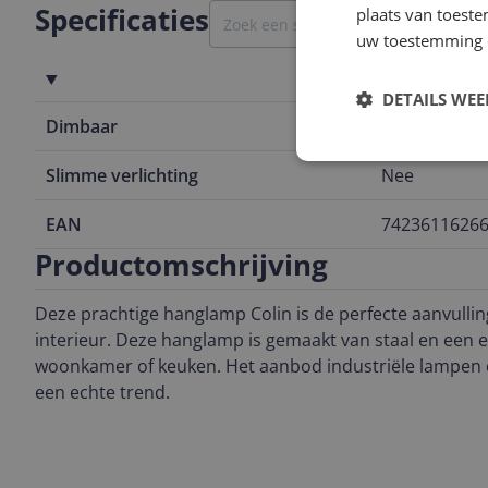
Specificaties
plaats van toest
uw toestemming 
Functies
DETAILS WE
Dimbaar
Nee
Slimme verlichting
Nee
EAN
7423611626
Productomschrijving
Deze prachtige hanglamp Colin is de perfecte aanvullin
interieur. Deze hanglamp is gemaakt van staal en een e
woonkamer of keuken. Het aanbod industriële lampen 
een echte trend.