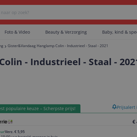
Foto & Video
Beauty & Verzorging
Baby, kind & sp
ing
Gister&Vandaag Hanglamp Colin - Industrieel - Staal - 2021
Er zijn geen categorieën gevonden.
in - Industrieel - Staal - 202
Er zijn geen producten gevonden.
Er zijn geen artikelen gevonden.
product
Prijsalert
st populaire keuze – Scherpste prijs!
€
uur
Verz. € 5,95
 15:00 uur besteld, morgen in huis