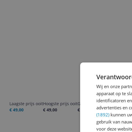
Verantwoor
Wij en onze part
apparaat op te s
identificatoren e
Laagste prijs ooit
Hoogste prijs ooit
Goedkoopste nu
Laatste pri
advertenties en c
€ 49,00
€ 49,00
€ 49,00
08-08-2026
(1892)
kunnen uw 
gebruik van nauw
voor deze websit