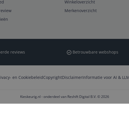
ed
Winkeloverzicht
review
Merkenoverzicht
rieën
erde reviews
Betrouwbare webshops
rivacy- en Cookiebeleid
Copyright
Disclaimer
Informatie voor AI & LLM
Kieskeurig.nl - onderdeel van Reshift Digital B.V. © 2026