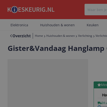
Elektronica
Huishouden & wonen
Keuken
Overzicht
Home
Huishouden & wonen
Verlichting
Verlicht
Gister&Vandaag Hanglamp Col
Bekijk 
Mee
Vorige
Volgende
24 
voor