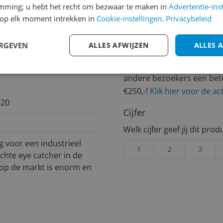
Reviews
emming; u hebt het recht om bezwaar te maken in
Advertentie-ins
op elk moment intrekken in
Cookie-instellingen
.
Privacybeleid
Er zijn nog geen revie
Heb jij dit product in bezi
ERGEVEN
ALLES AFWIJZEN
ALLES 
met het schrijven van je re
een review gemiddeld tuss
andere bezoekers een bet
€250,-!
Klik hier voor de a
620
Cijfer
Welk cijfer geef jij dit prod
g voor een industrieel
1
2
3
chte eye catcher in de
op de markt is enorm en