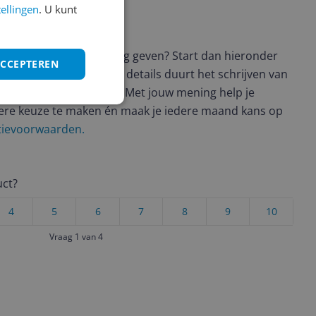
tellingen
. U kunt
ws geschreven
t en wil je graag je mening geven? Start dan hieronder
ACCEPTEREN
view. Afhankelijk van de details duurt het schrijven van
en de 3 en 10 minuten. Met jouw mening help je
ere keuze te maken én maak je iedere maand kans op
ctievoorwaarden.
uct?
4
5
6
7
8
9
10
Vraag 1 van 4