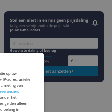
Stel een alert in en mis geen prijsdaling
Krijg een seintje zodra de prijs zakt
Jouw e-mailadres
Gewenste daling of bedrag
Gewenste prijs
€
-5%
-10%
-15%
Prijsalert aanzetten
atie op uw
 IP-adres, unieke
t, meting van
everanciers
onder het
s gelden alleen
d belang in