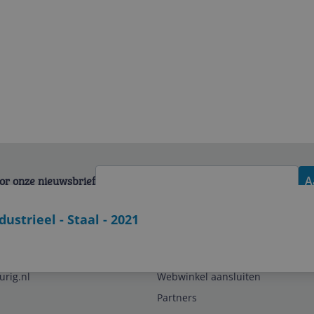
voor onze nieuwsbrief
A
strieel - Staal - 2021
Zakelijk
urig.nl
Webwinkel aansluiten
Partners