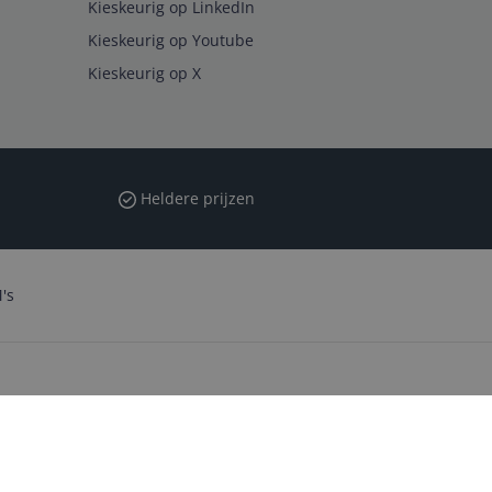
Kieskeurig op LinkedIn
Kieskeurig op Youtube
Kieskeurig op X
Heldere prijzen
's