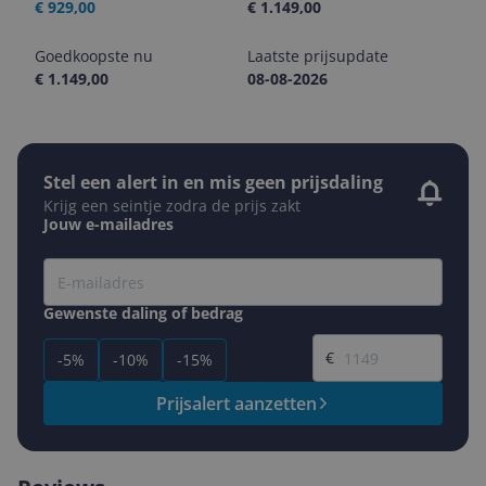
€ 929,00
€ 1.149,00
Goedkoopste nu
Laatste prijsupdate
€ 1.149,00
08-08-2026
Stel een alert in en mis geen prijsdaling
Krijg een seintje zodra de prijs zakt
Jouw e-mailadres
Gewenste daling of bedrag
Gewenste prijs
€
-5%
-10%
-15%
Prijsalert aanzetten