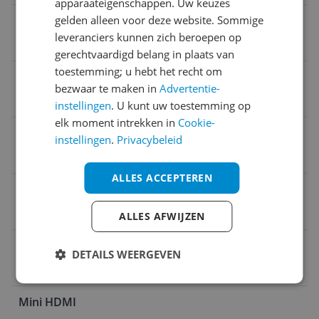
apparaateigenschappen. Uw keuzes
gelden alleen voor deze website. Sommige
Verpakking breedte
leveranciers kunnen zich beroepen op
40,5 cm
gerechtvaardigd belang in plaats van
toestemming; u hebt het recht om
OpenGL
bezwaar te maken in
Advertentie-
4.6
instellingen
. U kunt uw toestemming op
elk moment intrekken in
Cookie-
Verpakking lengte
instellingen
.
Privacybeleid
40,5 cm
ALLES ACCEPTEREN
HDCP Compliant
Ja
ALLES AFWIJZEN
Model
DETAILS WEERGEVEN
ASUS Prime -RTX5070TI-O16G
Mini HDMI