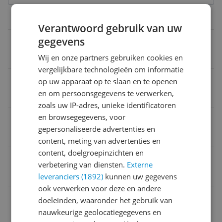
Overige kenmerken
Verantwoord gebruik van uw
gegevens
Maximaal aantal schermen
4
Wij en onze partners gebruiken cookies en
vergelijkbare technologieën om informatie
Type koeling
op uw apparaat op te slaan en te openen
en om persoonsgegevens te verwerken,
Actief
zoals uw IP-adres, unieke identificatoren
en browsegegevens, voor
Product hoogte
gepersonaliseerde advertenties en
12,6 cm
content, meting van advertenties en
content, doelgroepinzichten en
Taal handleiding
verbetering van diensten.
Externe
Ja
leveranciers (1892)
kunnen uw gegevens
ook verwerken voor deze en andere
Voorzien van LED verlichting
doeleinden, waaronder het gebruik van
nauwkeurige geolocatiegegevens en
Nee