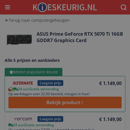
Menu
Waar
Terug naar computergeheugen
ASUS Prime GeForce RTX 5070 Ti 16GB
GDDR7 Graphics Card
Alle 5 prijzen en aanbieders
Bekijk product
Meest populaire keuze
€ 1.149,00
Laagste prijs
24 uur
Gratis verzending
Op werkdagen voor 22.00 besteld, morgen in huis!
Bekijk product
Bekijk product
€ 1.149,00
Laagste prijs
24 uur
Gratis verzending
Op werkdagen voor 17:00 uur besteld, morgen in huis