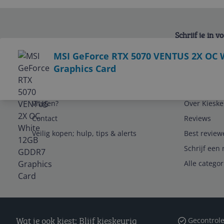
Schrijf je in 
Bekijk product
MSI GeForce RTX 5070 VENTUS 2X OC
Graphics Card
Service
Algemeen
Vragen?
Over Kieske
Contact
Reviews
Veilig kopen; hulp, tips & alerts
Best review
Schrijf een 
Alle catego
Wat je ook kiest: Blijf kieskeurig
Gecontrole