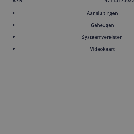
EAN
4711377308
Aansluitingen
Geheugen
Systeemvereisten
Videokaart