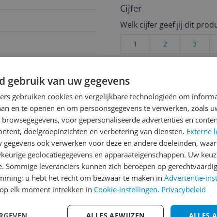
Cijfer
Welk cijfer geef jij dit prod
1
2
3
d gebruik van uw gegevens
ners gebruiken cookies en vergelijkbare technologieën om inform
laan en te openen en om persoonsgegevens te verwerken, zoals uw
n browsegegevens, voor gepersonaliseerde advertenties en conten
ontent, doelgroepinzichten en verbetering van diensten.
Externe l
gegevens ook verwerken voor deze en andere doeleinden, waar
keurige geolocatiegegevens en apparaateigenschappen. Uw keuze
e. Sommige leveranciers kunnen zich beroepen op gerechtvaardig
emming; u hebt het recht om bezwaar te maken in
Advertentie-ins
op elk moment intrekken in
Cookie-instellingen
.
Privacybeleid
ERGEVEN
ALLES AFWIJZEN
ALLES 