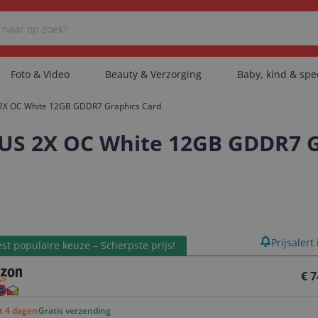
Foto & Video
Beauty & Verzorging
Baby, kind & sp
2X OC White 12GB GDDR7 Graphics Card
Er zijn geen categorieën gevonden.
US 2X OC White 12GB GDDR7 G
Er zijn geen producten gevonden.
product
Prijsalert
Er zijn geen artikelen gevonden.
st populaire keuze – Scherpste prijs!
€ 7
ot 4 dagen
Gratis verzending