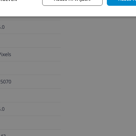
.0
ixels
 5070
.0