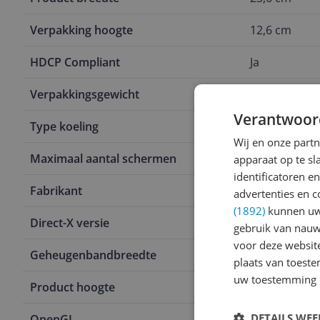
Verpakking hoogte
12,6 cm
HDCP Compliant
Ja
Verpakkingsgewicht
1,15 kg
Verantwoor
Type koeling
Actief
Wij en onze part
Maximaal aantal schermen
4
apparaat op te s
identificatoren e
Fabrikant
MSI
advertenties en c
(1892)
kunnen uw 
Direct-X versie
12 Ultimate
gebruik van nauw
voor deze websit
Geheugenbandbreedte
28 Gbit/s
plaats van toest
uw toestemming 
Product hoogte
12,6 cm
DETAILS WE
OpenGL
4.6