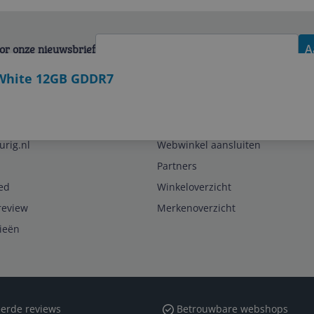
voor onze nieuwsbrief
A
 White 12GB GDDR7
Zakelijk
urig.nl
Webwinkel aansluiten
Partners
ed
Winkeloverzicht
review
Merkenoverzicht
rieën
erde reviews
Betrouwbare webshops