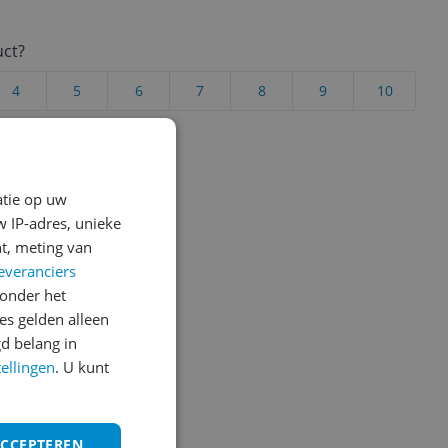
uct?
4
5
6
7
8
9
10
Vraag 1 van 4
atie op uw
 IP-adres, unieke
t, meting van
everanciers
onder het
s gelden alleen
d belang in
tellingen
. U kunt
ACCEPTEREN