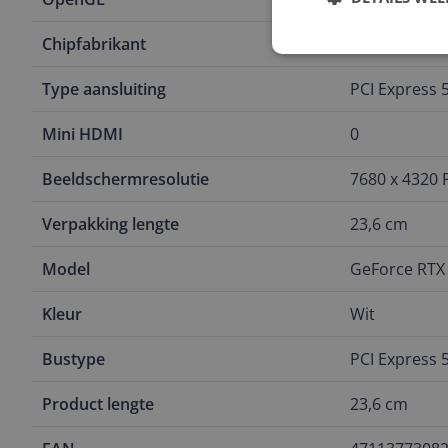
Chipfabrikant
NVIDIA
Type aansluiting
PCI Express 5
Mini HDMI
0
Beeldschermresolutie
7680 x 4320 P
Verpakking lengte
23,6 cm
Model
GeForce RTX
Kleur
Wit
Bustype
PCI Express 5
Product lengte
23,6 cm