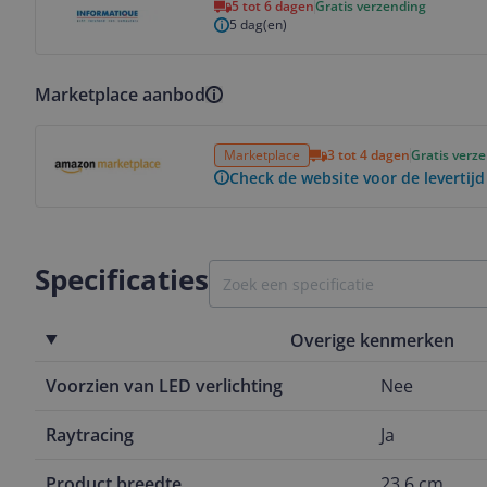
5 tot 6 dagen
Gratis verzending
5 dag(en)
Marketplace aanbod
Bekijk product
Marketplace
3 tot 4 dagen
Gratis verz
Check de website voor de levertijd
Specificaties
Overige kenmerken
Voorzien van LED verlichting
Nee
Raytracing
Ja
Product breedte
23,6 cm