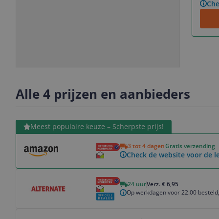
Che
Slide
Slide
Slide
Slide
1
2
3
4
Alle 4 prijzen en aanbieders
Bekijk product
Meest populaire keuze – Scherpste prijs!
3 tot 4 dagen
Gratis verzending
Check de website voor de le
Bekijk product
24 uur
Verz. € 6,95
Op werkdagen voor 22.00 besteld,
Bekijk product