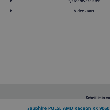
Systeemvereisten
Videokaart
Schrijf je in 
Bekijk product
Sapphire PULSE AMD Radeon RX 9060