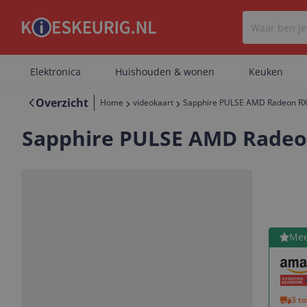
Elektronica
Huishouden & wonen
Keuken
Overzicht
Home
videokaart
Sapphire PULSE AMD Radeon RX
Sapphire PULSE AMD Radeo
Bekijk 
Mee
Vorige
Volgende
3 t