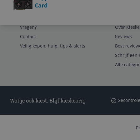
Card
Service
Algemeen
Vragen?
Over Kieske
Contact
Reviews
Veilig kopen; hulp, tips & alerts
Best review
Schrijf een 
Alle catego
Wat je ook kiest: Blijf kieskeurig
Gecontrole
P