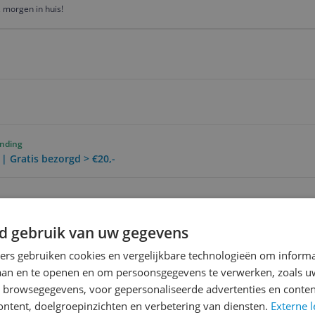
 morgen in huis!
ending
 | Gratis bezorgd > €20,-
Reviews
d gebruik van uw gegevens
Er zijn nog geen revie
ners gebruiken cookies en vergelijkbare technologieën om inform
Heb jij dit product in bezi
laan en te openen en om persoonsgegevens te verwerken, zoals uw
met het schrijven van je re
n browsegegevens, voor gepersonaliseerde advertenties en conten
een review gemiddeld tuss
ontent, doelgroepinzichten en verbetering van diensten.
Externe l