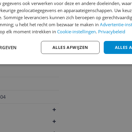
andere bezoekers een bet
gegevens ook verwerken voor deze en andere doeleinden, waar
keurige geolocatiegegevens en apparaateigenschappen. Uw keuze
€250,-!
Klik hier voor de a
e. Sommige leveranciers kunnen zich beroepen op gerechtvaardig
Cijfer
emming; u hebt het recht om bezwaar te maken in
Advertentie-ins
op elk moment intrekken in
Cookie-instellingen
.
Privacybeleid
Welk cijfer geef jij dit prod
1
2
3
ERGEVEN
ALLES AFWIJZEN
ALLES 
404