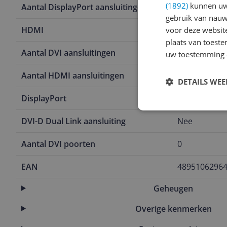
(1892)
kunnen uw 
Aantal DisplayPort aansluitingen
1
gebruik van nauw
HDMI
2
voor deze websit
plaats van toest
Aantal DVI aansluitingen
0
uw toestemming 
Aantal HDMI aansluitingen
2
DETAILS WE
DisplayPort
Ja
DVI-D Dual Link aansluiting
Nee
Aantal DVI poorten
0
EAN
4895106296
Geheugen
Overige kenmerken