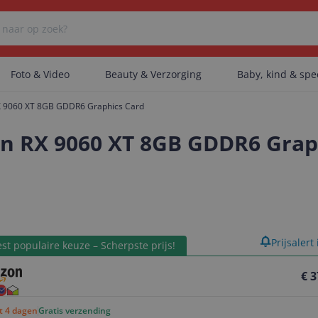
Foto & Video
Beauty & Verzorging
Baby, kind & sp
 9060 XT 8GB GDDR6 Graphics Card
Er zijn geen categorieën gevonden.
n RX 9060 XT 8GB GDDR6 Grap
Er zijn geen producten gevonden.
product
Prijsalert
Er zijn geen artikelen gevonden.
st populaire keuze – Scherpste prijs!
€ 3
ot 4 dagen
Gratis verzending