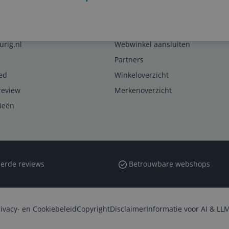
Zakelijk
urig.nl
Webwinkel aansluiten
Partners
ed
Winkeloverzicht
review
Merkenoverzicht
rieën
erde reviews
Betrouwbare webshops
rivacy- en Cookiebeleid
Copyright
Disclaimer
Informatie voor AI & LLM