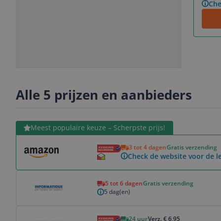
Che
Slide
Slide
Slide
Slide
1
2
3
4
Alle 5 prijzen en aanbieders
Bekijk product
Meest populaire keuze – Scherpste prijs!
3 tot 4 dagen
Gratis verzending
Check de website voor de le
Bekijk product
5 tot 6 dagen
Gratis verzending
5 dag(en)
Bekijk product
24 uur
Verz. € 6,95