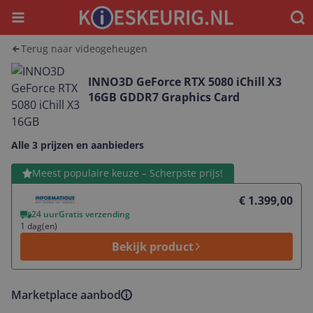
Menu
Waar
Terug naar videogeheugen
INNO3D GeForce RTX 5080 iChill X3
16GB GDDR7 Graphics Card
Alle 3 prijzen en aanbieders
Bekijk product
Meest populaire keuze – Scherpste prijs!
€ 1.399,00
24 uur
Gratis verzending
1 dag(en)
Bekijk product
Marketplace aanbod