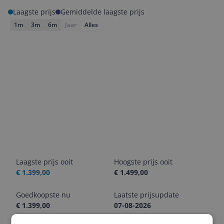
Laagste prijs
Gemiddelde laagste prijs
1m
3m
6m
Jaar
Alles
Laagste prijs ooit
Hoogste prijs ooit
€ 1.399,00
€ 1.499,00
Goedkoopste nu
Laatste prijsupdate
€ 1.399,00
07-08-2026