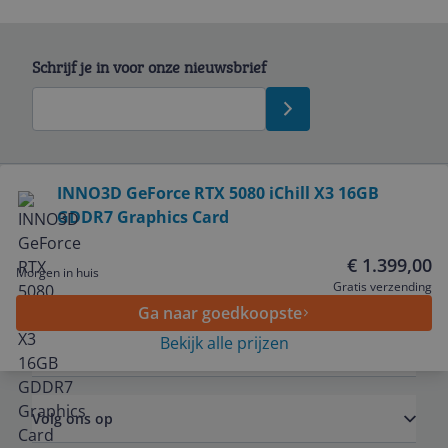
Schrijf je in voor onze nieuwsbrief
Bekijk product
INNO3D GeForce RTX 5080 iChill X3 16GB
GDDR7 Graphics Card
Service
€ 1.399,00
Morgen in huis
Algemeen
Gratis verzending
Ga naar goedkoopste
Bekijk alle prijzen
Zakelijk
Volg ons op