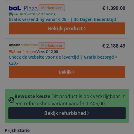
Bekijk product
€ 1.399,00
Marketplace
24 uur
Gratis verzending
Gratis verzending vanaf € 25,- | 30 Dagen Bedenktijd
Bekijk product
Bekijk product
€ 2.188,49
Marketplace
3 tot 4 dagen
Verz. € 12,00
Check de website voor de levertijd | Gratis bezorgd >
€20,-
Bekijk
Bewuste keuze
Dit product is ook verkrijgbaar in
een refurbished variant vanaf € 1.405,00
Bekijk refurbished
Prijshistorie