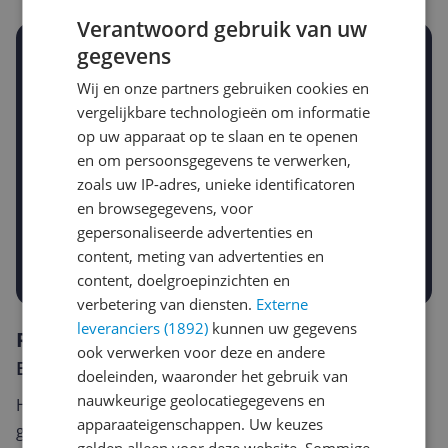
Verantwoord gebruik van uw
gegevens
Stel een alert in en mis geen prijsdaling
Krijg een seintje zodra de prijs zakt
Wij en onze partners gebruiken cookies en
Jouw e-mailadres
vergelijkbare technologieën om informatie
op uw apparaat op te slaan en te openen
en om persoonsgegevens te verwerken,
Gewenste daling of bedrag
zoals uw IP-adres, unieke identificatoren
Gewenste prijs
en browsegegevens, voor
€
-5%
-10%
-15%
gepersonaliseerde advertenties en
content, meting van advertenties en
Prijsalert aanzetten
content, doelgroepinzichten en
verbetering van diensten.
Externe
leveranciers (1892)
kunnen uw gegevens
Reviews
ook verwerken voor deze en andere
Er zijn nog geen reviews geschreven
doeleinden, waaronder het gebruik van
nauwkeurige geolocatiegegevens en
Heb jij dit product in bezit en wil je graag je mening
apparaateigenschappen. Uw keuzes
geven? Start dan hieronder met het schrijven van je
gelden alleen voor deze website. Sommige