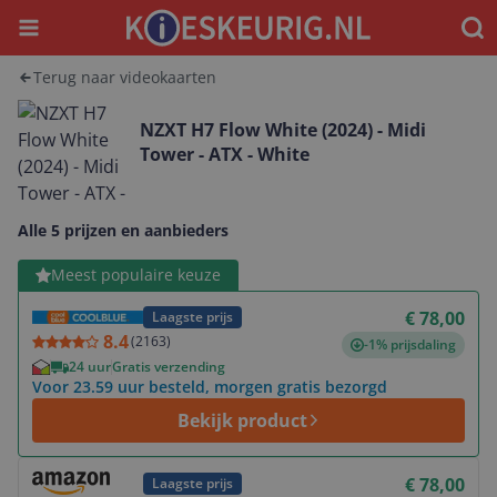
Menu
Waar
Terug naar videokaarten
NZXT H7 Flow White (2024) - Midi
Tower - ATX - White
Alle 5 prijzen en aanbieders
Bekijk product
Meest populaire keuze
€ 78,00
Laagste prijs
8.4
(
2163
)
-1% prijsdaling
24 uur
Gratis verzending
Voor 23.59 uur besteld, morgen gratis bezorgd
Bekijk product
Bekijk product
€ 78,00
Laagste prijs