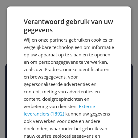
Laagste prijs ooit
Hoogste prijs ooit
Verantwoord gebruik van uw
€ 69,00
€ 79,99
gegevens
Goedkoopste nu
Laatste prijsupdate
Wij en onze partners gebruiken cookies en
€ 78,00
08-08-2026
vergelijkbare technologieën om informatie
op uw apparaat op te slaan en te openen
en om persoonsgegevens te verwerken,
zoals uw IP-adres, unieke identificatoren
Stel een alert in en mis geen prijsdaling
en browsegegevens, voor
Krijg een seintje zodra de prijs zakt
gepersonaliseerde advertenties en
Jouw e-mailadres
content, meting van advertenties en
content, doelgroepinzichten en
verbetering van diensten.
Externe
Gewenste daling of bedrag
leveranciers (1892)
kunnen uw gegevens
Gewenste prijs
ook verwerken voor deze en andere
€
-5%
-10%
-15%
doeleinden, waaronder het gebruik van
nauwkeurige geolocatiegegevens en
Prijsalert aanzetten