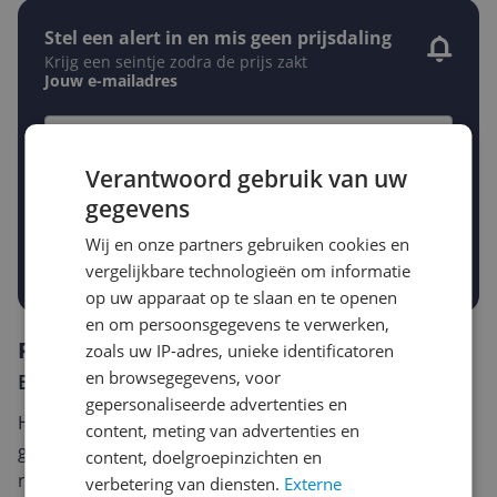
Stel een alert in en mis geen prijsdaling
Krijg een seintje zodra de prijs zakt
Jouw e-mailadres
Gewenste daling of bedrag
Verantwoord gebruik van uw
Gewenste prijs
gegevens
€
-5%
-10%
-15%
Wij en onze partners gebruiken cookies en
Prijsalert aanzetten
vergelijkbare technologieën om informatie
op uw apparaat op te slaan en te openen
en om persoonsgegevens te verwerken,
Reviews
zoals uw IP-adres, unieke identificatoren
en browsegegevens, voor
Er zijn nog geen reviews geschreven
gepersonaliseerde advertenties en
Heb jij dit product in bezit en wil je graag je mening
content, meting van advertenties en
geven? Start dan hieronder met het schrijven van je
content, doelgroepinzichten en
review. Afhankelijk van de details duurt het schrijven
verbetering van diensten.
Externe