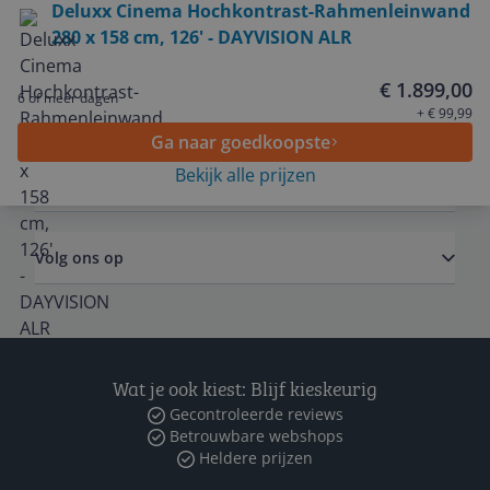
Deluxx Cinema Hochkontrast-Rahmenleinwand
280 x 158 cm, 126' - DAYVISION ALR
Service
€ 1.899,00
6 of meer dagen
Algemeen
+ € 99,99
Ga naar goedkoopste
Bekijk alle prijzen
Zakelijk
Volg ons op
Wat je ook kiest: Blijf kieskeurig
Gecontroleerde reviews
Betrouwbare webshops
Heldere prijzen