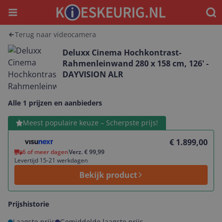
Menu
Waar
Terug naar videocamera
Deluxx Cinema Hochkontrast-
Rahmenleinwand 280 x 158 cm, 126' -
DAYVISION ALR
Alle 1 prijzen en aanbieders
Bekijk product
Meest populaire keuze – Scherpste prijs!
€ 1.899,00
6 of meer dagen
Verz. € 99,99
Levertijd 15-21 werkdagen
Bekijk product
Prijshistorie
Laagste prijs
Gemiddelde laagste prijs