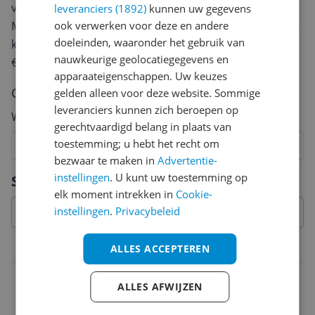
van een review gemiddeld tussen de 3 en 10 minuten.
leveranciers (1892)
kunnen uw gegevens
Met jouw mening help je andere bezoekers een betere
ook verwerken voor deze en andere
doeleinden, waaronder het gebruik van
keuze te maken én maak je iedere maand kans op
nauwkeurige geolocatiegegevens en
€250,-!
Klik hier voor de actievoorwaarden.
apparaateigenschappen. Uw keuzes
Cijfer
gelden alleen voor deze website. Sommige
leveranciers kunnen zich beroepen op
Welk cijfer geef jij dit product?
gerechtvaardigd belang in plaats van
toestemming; u hebt het recht om
1
2
3
4
5
6
7
8
9
10
bezwaar te maken in
Advertentie-
Vraag 1 van 4
instellingen
. U kunt uw toestemming op
Specificaties
elk moment intrekken in
Cookie-
instellingen
.
Privacybeleid
Capaciteit
ALLES ACCEPTEREN
Inhoud
ALLES AFWIJZEN
30 l