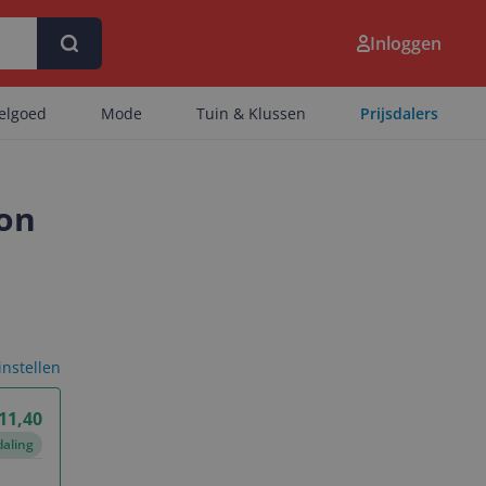
Inloggen
eelgoed
Mode
Tuin & Klussen
Prijsdalers
ion
 instellen
 11,40
daling