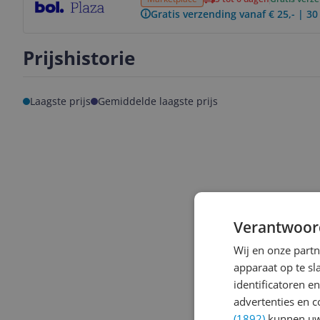
Gratis verzending vanaf € 25,- | 3
Prijshistorie
Laagste prijs
Gemiddelde laagste prijs
Verantwoor
Wij en onze part
apparaat op te s
identificatoren e
advertenties en c
(1892)
kunnen uw 