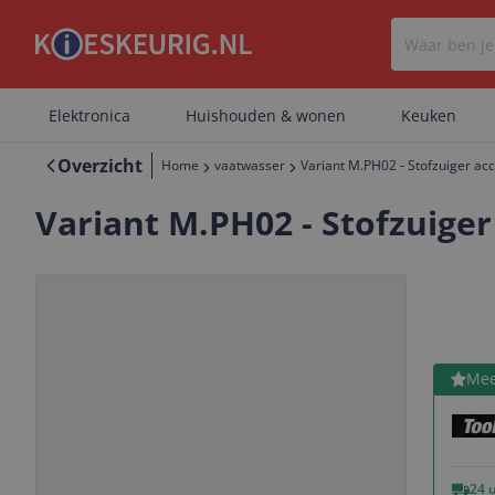
Elektronica
Huishouden & wonen
Keuken
Overzicht
Home
vaatwasser
Variant M.PH02 - Stofzuiger acce
Variant M.PH02 - Stofzuiger 
Bekijk 
Mee
Vorige
Volgende
24 