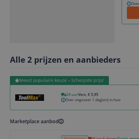
Over
Slide
Slide
1
2
Alle 2 prijzen en aanbieders
Bekijk product
Meest populaire keuze – Scherpste prijs!
24 uur
Verz. € 5,95
Over ongeveer 1 dag(en) in huis
Marketplace aanbod
Bekijk product
Marketplace
5 tot 6 dagen
Gratis verz