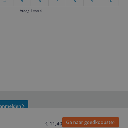
4
5
6
7
8
9
10
Vraag 1 van 4
anmelden
Ga naar goedkoopste
€ 11,40