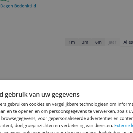
0 Dagen Bedenktijd
1m
3m
6m
Jaar
Alles
d gebruik van uw gegevens
ners gebruiken cookies en vergelijkbare technologieën om inform
laan en te openen en om persoonsgegevens te verwerken, zoals uw
n browsegegevens, voor gepersonaliseerde advertenties en conten
ontent, doelgroepinzichten en verbetering van diensten.
Externe l
gegevens ook verwerken voor deze en andere doeleinden, waar