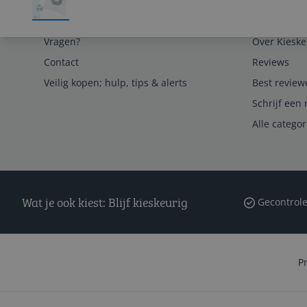
Service
Algemeen
Vragen?
Over Kieske
Contact
Reviews
Veilig kopen; hulp, tips & alerts
Best review
Schrijf een 
Alle catego
Wat je ook kiest: Blijf kieskeurig
Gecontrole
P