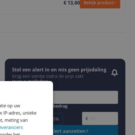
€ 13,60
Bekijk product
Stel een alert in en mis geen prijsdaling
Krijg een seintje zodra de prijs zakt
Jouw e-mailadres
atie op uw
Gewenste daling of bedrag
Gewenste prijs
 IP-adres, unieke
€
-5%
-10%
-15%
t, meting van
everanciers
Prijsalert aanzetten
onder het