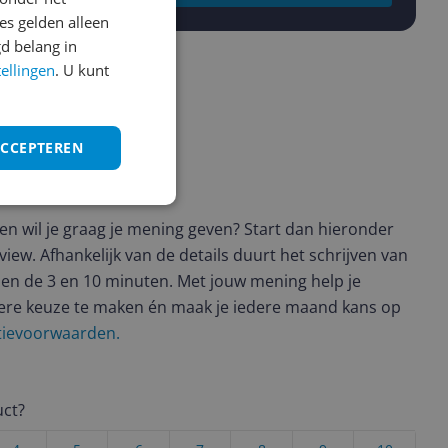
s gelden alleen
d belang in
tellingen
. U kunt
ACCEPTEREN
ws geschreven
t en wil je graag je mening geven? Start dan hieronder
view. Afhankelijk van de details duurt het schrijven van
en de 3 en 10 minuten. Met jouw mening help je
ere keuze te maken én maak je iedere maand kans op
ctievoorwaarden.
uct?