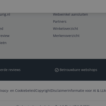
Zakelijk
urig.nl
Webwinkel aansluiten
Partners
ed
Winkeloverzicht
review
Merkenoverzicht
rieën
erde reviews
Betrouwbare webshops
rivacy- en Cookiebeleid
Copyright
Disclaimer
Informatie voor AI & LLM