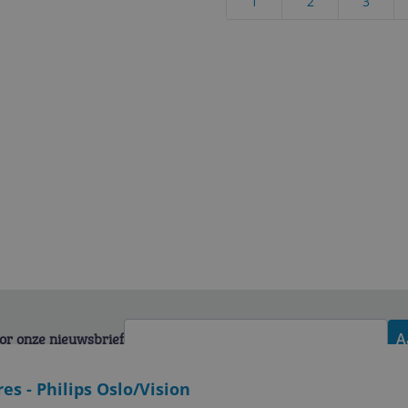
1
2
3
voor onze nieuwsbrief
A
es - Philips Oslo/Vision