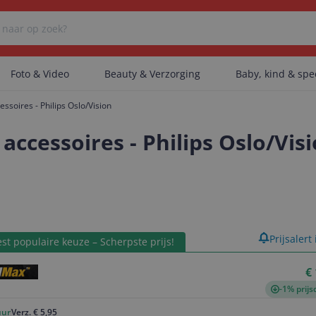
Foto & Video
Beauty & Verzorging
Baby, kind & sp
ssoires - Philips Oslo/Vision
Er zijn geen categorieën gevonden.
accessoires - Philips Oslo/Vis
Er zijn geen producten gevonden.
product
Prijsalert
st populaire keuze – Scherpste prijs!
Er zijn geen artikelen gevonden.
€
-1% prijs
uur
Verz. € 5,95