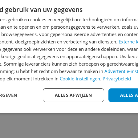
Heb jij dit product in bezi
d gebruik van uw gegevens
met het schrijven van je re
ners gebruiken cookies en vergelijkbare technologieën om inform
een review gemiddeld tuss
laan en te openen en om persoonsgegevens te verwerken, zoals uw
andere bezoekers een bet
191
n browsegegevens, voor gepersonaliseerde advertenties en conten
€250,-!
Klik hier voor de a
ontent, doelgroepinzichten en verbetering van diensten.
Externe l
gegevens ook verwerken voor deze en andere doeleinden, waar
Cijfer
keurige geolocatiegegevens en apparaateigenschappen. Uw keuze
Welk cijfer geef jij dit prod
e. Sommige leveranciers kunnen zich beroepen op gerechtvaardig
emming; u hebt het recht om bezwaar te maken in
Advertentie-ins
1
2
3
s important to care for the
op elk moment intrekken in
Cookie-instellingen
.
Privacybeleid
 removes harsh minerals
istilled water. When the
ERGEVEN
ALLES AFWIJZEN
ALLES 
 it. Keep your Vac&Steam
filter regularly!