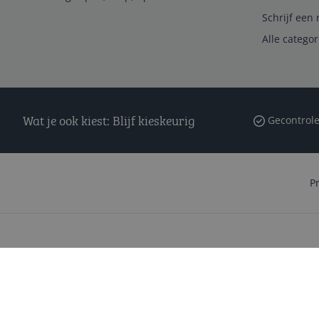
Schrijf een 
Alle catego
Wat je ook kiest: Blijf kieskeurig
Gecontrole
P