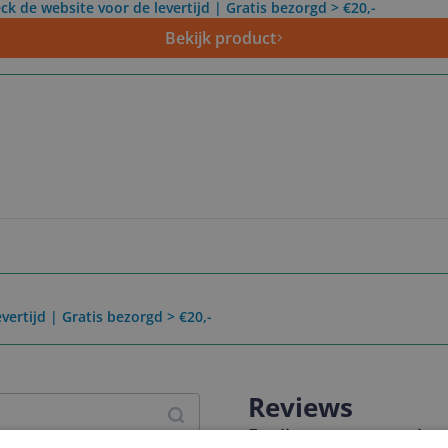
ck de website voor de levertijd | Gratis bezorgd > €20,-
Bekijk product
vertijd | Gratis bezorgd > €20,-
Reviews
Er zijn nog geen revie