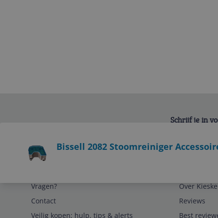
Schrijf je in 
Bekijk product
Bissell 2082 Stoomreiniger Accessoir
Service
Algemeen
Vragen?
Over Kieske
Contact
Reviews
Veilig kopen; hulp, tips & alerts
Best review