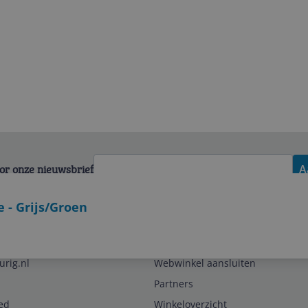
voor onze nieuwsbrief
A
e - Grijs/Groen
Zakelijk
urig.nl
Webwinkel aansluiten
Partners
ed
Winkeloverzicht