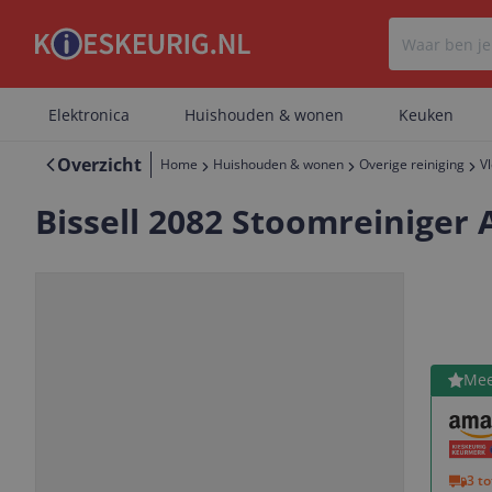
Elektronica
Huishouden & wonen
Keuken
Overzicht
Home
Huishouden & wonen
Overige reiniging
V
Bissell 2082 Stoomreiniger 
Bekijk 
Mee
Vorige
Volgende
3 t