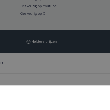
Kieskeurig op Youtube
Kieskeurig op X
Heldere prijzen
's