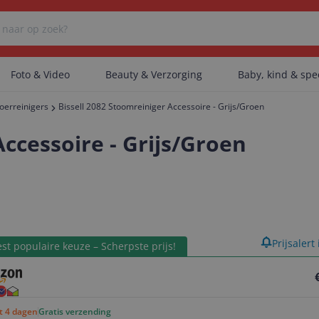
Foto & Video
Beauty & Verzorging
Baby, kind & sp
loerreinigers
Bissell 2082 Stoomreiniger Accessoire - Grijs/Groen
Er zijn geen categorieën gevonden.
Accessoire - Grijs/Groen
Er zijn geen producten gevonden.
product
Prijsalert
Er zijn geen artikelen gevonden.
st populaire keuze – Scherpste prijs!
ot 4 dagen
Gratis verzending