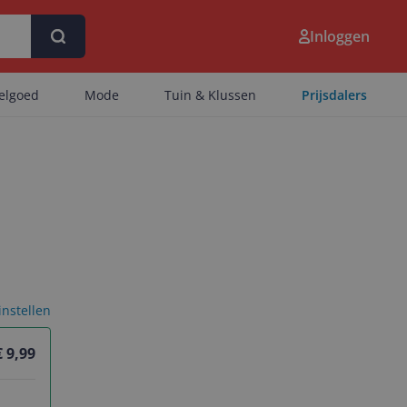
Inloggen
eelgoed
Mode
Tuin & Klussen
Prijsdalers
 instellen
€ 9,99