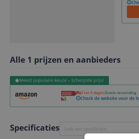
Che
Slide
Slide
1
2
Alle 1 prijzen en aanbieders
Bekijk product
Meest populaire keuze – Scherpste prijs!
3 tot 4 dagen
Gratis verzending
Check de website voor de le
Specificaties