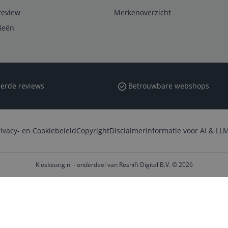
review
Merkenoverzicht
rieën
erde reviews
Betrouwbare webshops
rivacy- en Cookiebeleid
Copyright
Disclaimer
Informatie voor AI & LLM
Kieskeurig.nl - onderdeel van Reshift Digital B.V. © 2026