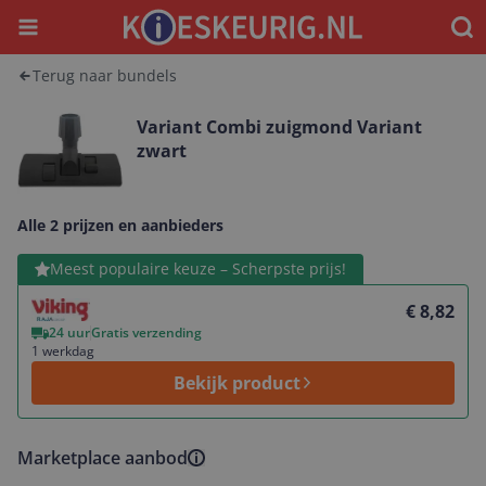
Menu
Waar
Terug naar bundels
Variant Combi zuigmond Variant
zwart
Alle 2 prijzen en aanbieders
Bekijk product
Meest populaire keuze – Scherpste prijs!
€ 8,82
24 uur
Gratis verzending
1 werkdag
Bekijk product
Marketplace aanbod