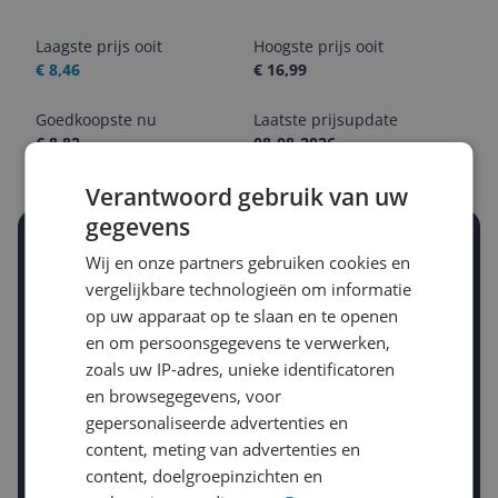
Laagste prijs ooit
Hoogste prijs ooit
€ 8,46
€ 16,99
Goedkoopste nu
Laatste prijsupdate
€ 8,82
08-08-2026
Verantwoord gebruik van uw
gegevens
Stel een alert in en mis geen prijsdaling
Wij en onze partners gebruiken cookies en
Krijg een seintje zodra de prijs zakt
vergelijkbare technologieën om informatie
Jouw e-mailadres
op uw apparaat op te slaan en te openen
en om persoonsgegevens te verwerken,
zoals uw IP-adres, unieke identificatoren
Gewenste daling of bedrag
en browsegegevens, voor
Gewenste prijs
gepersonaliseerde advertenties en
€
-5%
-10%
-15%
content, meting van advertenties en
Prijsalert aanzetten
content, doelgroepinzichten en