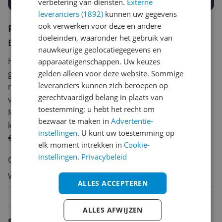
verbetering van diensten.
Externe
leveranciers (1892)
kunnen uw gegevens
ook verwerken voor deze en andere
Reviews
doeleinden, waaronder het gebruik van
Er zijn nog geen reviews geschreven
nauwkeurige geolocatiegegevens en
Heb jij dit product in bezit en wil je graag je mening
apparaateigenschappen. Uw keuzes
gelden alleen voor deze website. Sommige
geven? Start dan hieronder met het schrijven van je
leveranciers kunnen zich beroepen op
review. Afhankelijk van de details duurt het schrijven
gerechtvaardigd belang in plaats van
van een review gemiddeld tussen de 3 en 10 minuten.
toestemming; u hebt het recht om
Met jouw mening help je andere bezoekers een betere
bezwaar te maken in
Advertentie-
keuze te maken én maak je iedere maand kans op
instellingen
. U kunt uw toestemming op
€250,-!
Klik hier voor de actievoorwaarden.
elk moment intrekken in
Cookie-
instellingen
.
Privacybeleid
Cijfer
Welk cijfer geef jij dit product?
ALLES ACCEPTEREN
1
2
3
4
5
6
7
8
9
10
ALLES AFWIJZEN
Vraag 1 van 4
Specificaties