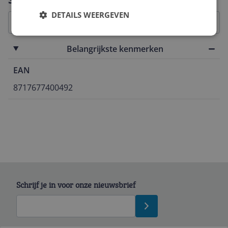
DETAILS WEERGEVEN
Belangrijkste kenmerken
EAN
8717677400492
Schrijf je in voor onze nieuwsbrief