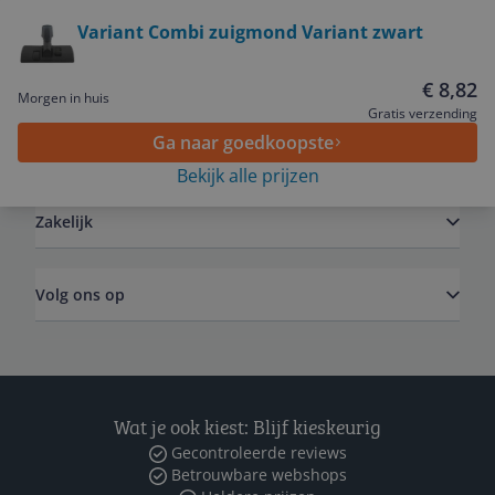
Bekijk product
Variant Combi zuigmond Variant zwart
Service
€ 8,82
Morgen in huis
Gratis verzending
Ga naar goedkoopste
Algemeen
Bekijk alle prijzen
Zakelijk
Volg ons op
Wat je ook kiest: Blijf kieskeurig
Gecontroleerde reviews
Betrouwbare webshops