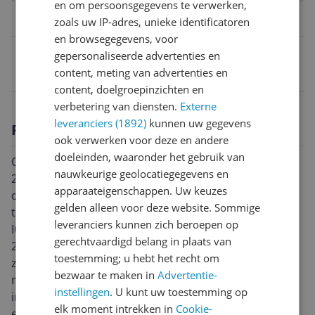
en om persoonsgegevens te verwerken,
Belangrijkste kenmerken
zoals uw IP-adres, unieke identificatoren
en browsegegevens, voor
EAN
gepersonaliseerde advertenties en
content, meting van advertenties en
0011120255782
content, doelgroepinzichten en
verbetering van diensten.
Externe
leveranciers (1892)
kunnen uw gegevens
Productomschrijving
ook verwerken voor deze en andere
doeleinden, waaronder het gebruik van
Optimaliseer de reinigingsprestaties van uw ICON
nauwkeurige geolocatiegegevens en
2602N, 2602D of 2899N op zachte, hoger liggende
apparaateigenschappen. Uw keuzes
oppervlakken met deze originele
gelden alleen voor deze website. Sommige
turboborstelbevestiging. De gemotoriseerde BISSELL
leveranciers kunnen zich beroepen op
ICON turboborstel voor uw ICON 2602N, 2602D of
gerechtvaardigd belang in plaats van
2899N maximaliseert de reinigingsprestaties op
toestemming; u hebt het recht om
zachte, hoger liggende oppervlakken. Ideaal voor
bezwaar te maken in
Advertentie-
meubels, matrassen, trappen en andere oppervlakken
instellingen
. U kunt uw toestemming op
in huis. Het opzetstuk verwijdert effectief dierenhaar
elk moment intrekken in
Cookie-
en -vuil en is eenvoudig te installeren en te gebruiken: