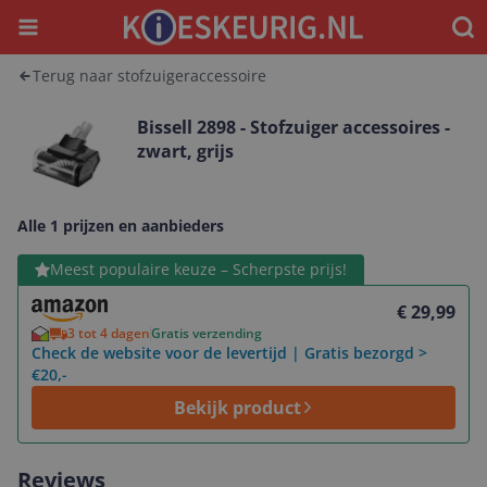
Menu
Waar
Terug naar stofzuigeraccessoire
Bissell 2898 - Stofzuiger accessoires -
zwart, grijs
Alle 1 prijzen en aanbieders
Bekijk product
Meest populaire keuze – Scherpste prijs!
€ 29,99
3 tot 4 dagen
Gratis verzending
Check de website voor de levertijd | Gratis bezorgd >
€20,-
Bekijk product
Reviews