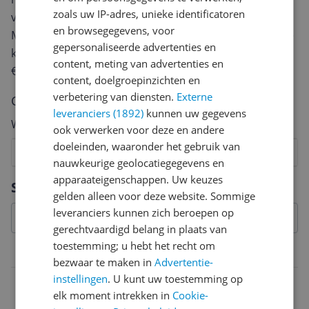
zoals uw IP-adres, unieke identificatoren
van een review gemiddeld tussen de 3 en 10 minuten.
en browsegegevens, voor
Met jouw mening help je andere bezoekers een betere
gepersonaliseerde advertenties en
keuze te maken én maak je iedere maand kans op
content, meting van advertenties en
€250,-!
Klik hier voor de actievoorwaarden.
content, doelgroepinzichten en
verbetering van diensten.
Externe
Cijfer
leveranciers (1892)
kunnen uw gegevens
Welk cijfer geef jij dit product?
ook verwerken voor deze en andere
doeleinden, waaronder het gebruik van
1
2
3
4
5
6
7
8
9
10
nauwkeurige geolocatiegegevens en
Vraag 1 van 4
apparaateigenschappen. Uw keuzes
Specificaties
gelden alleen voor deze website. Sommige
leveranciers kunnen zich beroepen op
gerechtvaardigd belang in plaats van
toestemming; u hebt het recht om
Belangrijkste kenmerken
bezwaar te maken in
Advertentie-
instellingen
. U kunt uw toestemming op
EAN
elk moment intrekken in
Cookie-
0801269146245