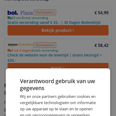
Bekijk product
€ 54,99
Marketplace
24 uur
Gratis verzending
Gratis verzending vanaf € 25,- | 30 Dagen Bedenktijd
Bekijk product
Bekijk product
€ 58,42
Marketplace
3 tot 4 dagen
Gratis verzending
Check de website voor de levertijd | Gratis bezorgd >
€20,-
Bekijk
Verantwoord gebruik van uw
Reviews
gegevens
Er zijn nog geen reviews geschreven
Wij en onze partners gebruiken cookies en
Heb jij dit product in bezit en wil je graag je mening
vergelijkbare technologieën om informatie
op uw apparaat op te slaan en te openen
geven? Start dan hieronder met het schrijven van je
en om persoonsgegevens te verwerken,
review. Afhankelijk van de details duurt het schrijven