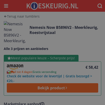
Menu
Waar
Terug naar tumblers
Nemesis Now B5896V2 - Meerkleurig,
Roestvrijstaal
Alle 3 prijzen en aanbieders
Bekijk product
Meest populaire keuze – Scherpste prijs!
€ 58,42
3 tot 4 dagen
Gratis verzending
Check de website voor de levertijd | Gratis bezorgd >
€20,-
Bekijk product
Marketplace aanbod