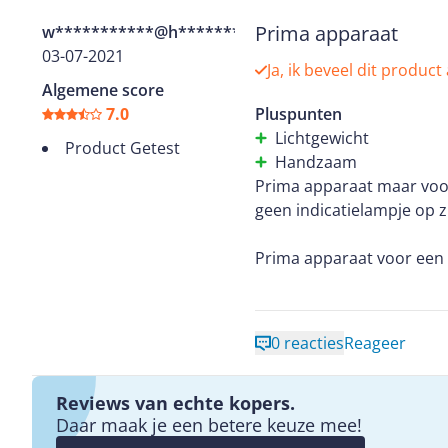
GEEN geknoei meer met ou
Prima apparaat
w***********@h**********
03-07-2021
Ja, ik beveel dit product
Algemene score
7.0
Pluspunten
Lichtgewicht
Product Getest
Handzaam
Prima apparaat maar voor 
geen indicatielampje op zi
Prima apparaat voor een 
0 reacties
Reageer
Reviews van echte kopers.
Daar maak je een betere keuze mee!