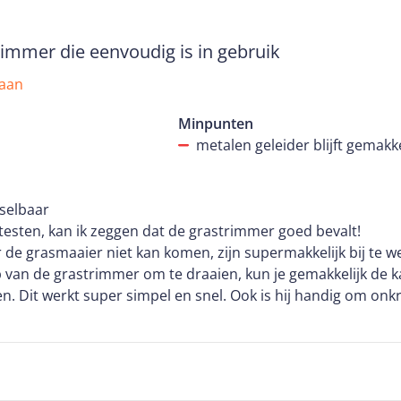
immer die eenvoudig is in gebruik
 aan
Minpunten
metalen geleider blijft gemakk
sselbaar
testen, kan ik zeggen dat de grastrimmer goed bevalt!
 de grasmaaier niet kan komen, zijn supermakkelijk bij te 
 van de grastrimmer om te draaien, kun je gemakkelijk de ka
n. Dit werkt super simpel en snel. Ook is hij handig om onk
oordat hij licht en handzaam is, loop je zo even je tuin door
nen vinden, is dat de metalen geleider een staaldraad is, die 
d beter een strip kunnen zijn.