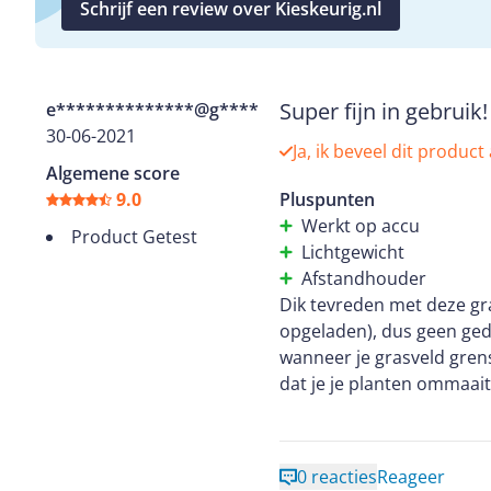
Schrijf een review over Kieskeurig.nl
Super fijn in gebruik!
e**************@g********
30-06-2021
Ja, ik beveel dit product
Algemene score
9.0
Pluspunten
Werkt op accu
Product Getest
Lichtgewicht
Afstandhouder
Dik tevreden met deze gra
opgeladen), dus geen ged
wanneer je grasveld grens
dat je je planten ommaai
lawaai. Fijn voor je buren
veiligheidspal voorkomt d
Ondanks deze extra hande
0 reacties
Reageer
zorgt ervoor dat je makke