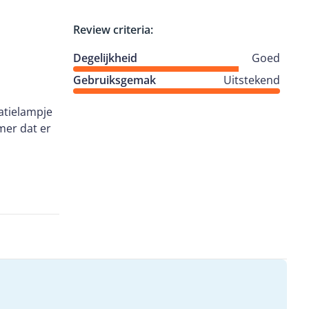
Review criteria:
Degelijkheid
Goed
Gebruiksgemak
Uitstekend
u
atielampje
mer dat er