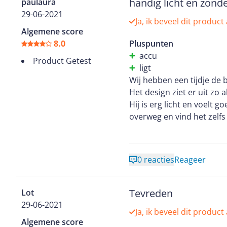
handig licht en zond
paulaura
29-06-2021
Ja, ik beveel dit product
Algemene score
8.0
Pluspunten
accu
Product Getest
ligt
Wij hebben een tijdje de 
Het design ziet er uit zo
Hij is erg licht en voelt
overweg en vind het zelfs
Dankzij zijn accu waarme
hij lang te gebruiken en 
Kantjes maaien is ideaal
0 reacties
Reageer
maaien erg makkelijk en j
De draad komt er semiaut
om hem langer te maken a
Tevreden
Lot
Met de maaibreedte van 2
29-06-2021
Ja, ik beveel dit product
met deze machine zonder 
Algemene score
Wij zijn dan ook erg blij 