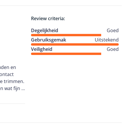
i bij te
Review criteria:
Degelijkheid
Goed
Gebruiksgemak
Uitstekend
Veiligheid
Goed
uden en
contact
te trimmen.
 wat fijn is
ere 18 volt
 ook is deze
aaien is.