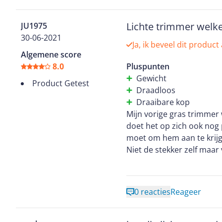
kunt trimmen. Deze trimm
werken en is zijn geld du
Lichte trimmer welk
JU1975
30-06-2021
Ja, ik beveel dit product
Algemene score
8.0
Pluspunten
Gewicht
Product Getest
Draadloos
Draaibare kop
Mijn vorige gras trimmer
doet het op zich ook nog 
moet om hem aan te krijg
Niet de stekker zelf maar
dat!! Je kan ook echt hee
apparaten van Bosch. Door
Bosch heel licht. Verder 
0 reacties
Reageer