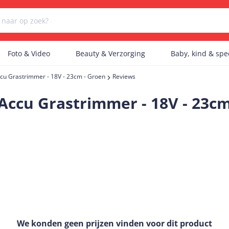
Foto & Video
Beauty & Verzorging
Baby, kind & sp
cu Grastrimmer - 18V - 23cm - Groen
Reviews
Er zijn geen categorieën gevonden.
Accu Grastrimmer - 18V - 23cm
Er zijn geen producten gevonden.
Er zijn geen artikelen gevonden.
We konden geen prijzen vinden voor dit product