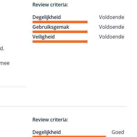
Review criteria:
Degelijkheid
Voldoende
Gebruiksgemak
Voldoende
Veiligheid
Voldoende
d.
r mee
n stroom is
en zo
onderkant
Review criteria:
kkelijk weg
Degelijkheid
Goed