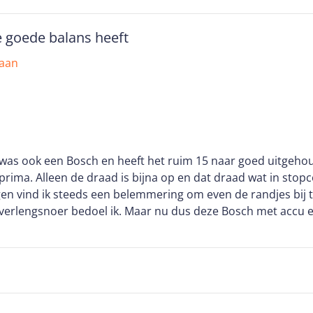
er pak je zonder tegenzin om de randen van je grasveld moo
bbel en dwars waard !!
e goede balans heeft
 aan
 was ook een Bosch en heeft het ruim 15 naar goed uitgeho
prima. Alleen de draad is bijna op en dat draad wat in stop
en vind ik steeds een belemmering om even de randjes bij 
 verlengsnoer bedoel ik. Maar nu dus deze Bosch met accu en
l lang met een volle accu doen en de accu past ook op de and
 de verstelbare handgreep is juiste balans in te stellen en
is het heel handig dat de kop eenvoudig 180 graden om te dr