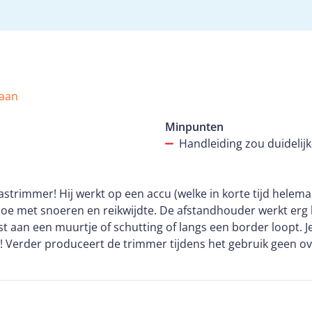
 aan
Minpunten
Handleiding zou duidelij
strimmer! Hij werkt op een accu (welke in korte tijd helemaa
oe met snoeren en reikwijdte. De afstandhouder werkt erg
t aan een muurtje of schutting of langs een border loopt. 
t! Verder produceert de trimmer tijdens het gebruik geen o
! De trimmer is een echte lichtgewicht, dus geen grasveld is 
at je de trimmer per ongeluk aanzet, wanneer dat niet de be
ling is de trimmer heel makkelijk in gebruik. De grote gre
lijk naar alle kanten kunt zwenken en het gras vlak boven d