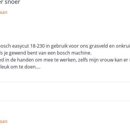
er snoer
 aan
bosch easycut 18-230 in gebruik voor ons grasveld en onkrui
 als je gewend bent van een bosch machine.
 goed in de handen om mee te werken, zelfs mijn vrouw kan e
 leuk om te doen.
e je andere apparaten via het platform mee kan voorzien va
zo weer opgeladen met de bijgeleverde oplader.
 met een druk op de knop kan je de machinekop omdraaien 
e draait hem ook zo weer terug.
omatisch vanzelf uit of je hebt er een knopje voor aan de 
ls dat nodig is.
3 cm gaat het ook erg vlot maar ook onkruid haal je erg ma
 aan
moeite dat vinden wij ook ideaal .
met deze bosch easycut.