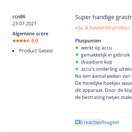
Super handige grastr
ccn86
23-07-2021
Ja, ik beveel dit product
Algemene score
9.0
Pluspunten
werkt op accu
Product Getest
gemakkelijk in gebruik
draaibare kop
accu's onderling uitwi
Na een aantal weken van 
De moeilijke hoekjes waar
dit apparaat. Door de kop
de bestrating netjes make
de tegels weg te halen. D
e.e.a. bij te werken.
Enig nadeel die ik heb kun
0 reacties
Reageer
gemakkelijk haken. Dit ha