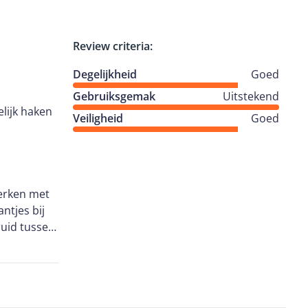
Review criteria:
Degelijkheid
Goed
Gebruiksgemak
Uitstekend
elijk haken
Veiligheid
Goed
werken met
ntjes bij
ruid tussen
 om het
blijft