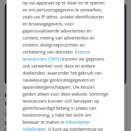
op uw apparaat op te slaan en te openen
en om persoonsgegevens te verwerken,
Stel een alert in en mis geen prijsdaling
zoals uw IP-adres, unieke identificatoren
Krijg een seintje zodra de prijs zakt
en browsegegevens, voor
Jouw e-mailadres
gepersonaliseerde advertenties en
content, meting van advertenties en
content, doelgroepinzichten en
Gewenste daling of bedrag
verbetering van diensten.
Externe
Gewenste prijs
leveranciers (1892)
kunnen uw gegevens
€
-5%
-10%
-15%
ook verwerken voor deze en andere
Prijsalert aanzetten
doeleinden, waaronder het gebruik van
nauwkeurige geolocatiegegevens en
apparaateigenschappen. Uw keuzes
gelden alleen voor deze website. Sommige
Reviews
leveranciers kunnen zich beroepen op
Er zijn nog geen reviews geschreven
gerechtvaardigd belang in plaats van
Heb jij dit product in bezit en wil je graag je mening
toestemming; u hebt het recht om
geven? Start dan hieronder met het schrijven van je
bezwaar te maken in
Advertentie-
instellingen
. U kunt uw toestemming op
review. Afhankelijk van de details duurt het schrijven