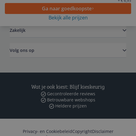
+ € 6,95
Ga naar goedkoopste
Algemeen
Bekijk alle prijzen
Zakelijk
Volg ons op
Wat je ook kiest: Blijf kieskeurig
Gecontroleerde reviews
Betrouwbare webshops
Heldere prijzen
Privacy- en Cookiebeleid
Copyright
Disclaimer