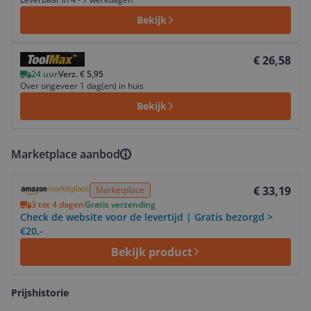
Bekijk
Bekijk product
€ 26,58
24 uur
Verz. € 5,95
Over ongeveer 1 dag(en) in huis
Bekijk
Marketplace aanbod
Bekijk product
€ 33,19
Marketplace
3 tot 4 dagen
Gratis verzending
Check de website voor de levertijd | Gratis bezorgd >
€20,-
Bekijk product
Prijshistorie