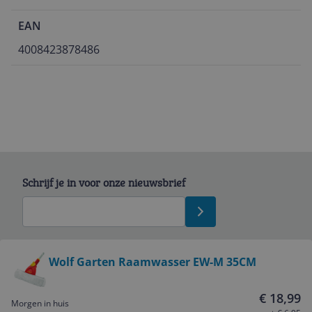
EAN
4008423878486
Schrijf je in voor onze nieuwsbrief
Bekijk product
Wolf Garten Raamwasser EW-M 35CM
Service
€ 18,99
Morgen in huis