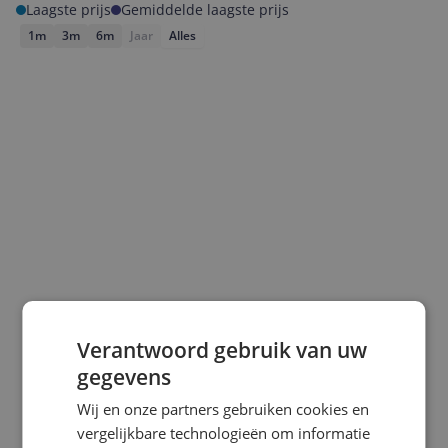
Laagste prijs
Gemiddelde laagste prijs
1m
3m
6m
Jaar
Alles
Laagste prijs ooit
Hoogste prijs ooit
€ 18,99
€ 28,30
Verantwoord gebruik van uw
gegevens
Goedkoopste nu
Laatste prijsupdate
€ 18,99
05-08-2026
Wij en onze partners gebruiken cookies en
vergelijkbare technologieën om informatie