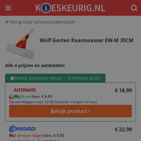
Menu
Waar
Terug naar schoonmaakmiddel
Wolf Garten Raamwasser EW-M 35CM
Alle 4 prijzen en aanbieders
Bekijk product
Meest populaire keuze – Scherpste prijs!
€ 18,99
24 uur
Verz. € 6,95
Op werkdagen voor 22.00 besteld, morgen in huis!
Bekijk product
Bekijk product
€ 22,99
6 of meer dagen
Verz. € 5,95
Leverbaar in 4 - 7 werkdagen