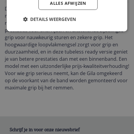
ALLES AFWIJZEN
Deze Hutchinson Gila 29x2.25 Tubeless Ready band
met zachte hiel is ontworpen voor XC Marathon / Trail
DETAILS WEERGEVEN
routes op gemengd terrein. Het ontwerp biedt hoge
prestaties voor snel rijden en uitstekende zijdelingse
grip voor nauwkeurig sturen en zekere grip. Het
hoogwaardige loopvlakmengsel zorgt voor grip en
duurzaamheid, en in deze tubeless ready versie geniet
je van betere prestaties dan met een binnenband. Een
model met een uitzonderlijke prijs-kwaliteitverhouding!
Voor wie grip serieus neemt, kan de Gila omgekeerd
op de voorkant van de band worden gemonteerd voor
maximale grip bij het remmen.
Schrijf je in voor onze nieuwsbrief