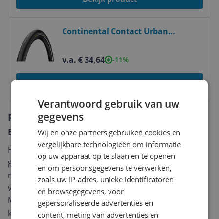
Bekijk product
Continental Contact Urban
fietsband - 28" - 700 x 28C - Zwart
v.a. € 34,64
-11%
Bekijk product
Verantwoord gebruik van uw
gegevens
Reviews
Er zijn nog geen reviews geschreven
Wij en onze partners gebruiken cookies en
vergelijkbare technologieën om informatie
Heb jij dit product in bezit en wil je graag je mening
op uw apparaat op te slaan en te openen
geven? Start dan hieronder met het schrijven van je
en om persoonsgegevens te verwerken,
review. Afhankelijk van de details duurt het schrijven
zoals uw IP-adres, unieke identificatoren
van een review gemiddeld tussen de 3 en 10 minuten.
en browsegegevens, voor
Met jouw mening help je andere bezoekers een betere
gepersonaliseerde advertenties en
keuze te maken én maak je iedere maand kans op
content, meting van advertenties en