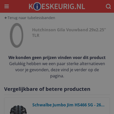
Menu
Waar
Terug naar tubelessbanden
Hutchinson Gila Vouwband 29x2.25"
TLR
We konden geen prijzen vinden voor dit product
Gelukkig hebben we een paar sterke alternatieven
voor je gevonden, deze vind je verder op de
pagina.
Vergelijkbare of betere producten
Bekijk product
Schwalbe Jumbo Jim HS466 SG - 26
inch - Zwart - Banden voor