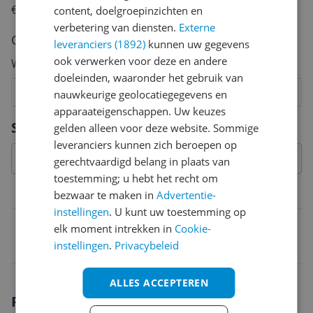
€250,-!
Klik hier voor de actievoorwaarden.
content, doelgroepinzichten en
verbetering van diensten.
Externe
Cijfer
leveranciers (1892)
kunnen uw gegevens
ook verwerken voor deze en andere
Welk cijfer geef jij dit product?
doeleinden, waaronder het gebruik van
1
2
3
4
5
6
7
8
9
10
nauwkeurige geolocatiegegevens en
apparaateigenschappen. Uw keuzes
Vraag 1 van 4
Specificaties
gelden alleen voor deze website. Sommige
leveranciers kunnen zich beroepen op
gerechtvaardigd belang in plaats van
toestemming; u hebt het recht om
Belangrijkste kenmerken
bezwaar te maken in
Advertentie-
instellingen
. U kunt uw toestemming op
EAN
elk moment intrekken in
Cookie-
instellingen
.
Privacybeleid
3248382071035
ALLES ACCEPTEREN
Productomschrijving