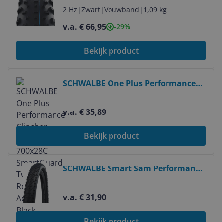
volwassenen - Unisex
2 Hz
|
Zwart
|
Vouwband
|
1,09 kg
v.a. € 66,95
-29%
Bekijk product
Bekijk product
SCHWALBE One Plus Performance
Clincher Tyre 700x28C SmartGuard
TwinSkin Reflex Addix - Black
v.a. € 35,89
Bekijk product
Bekijk product
SCHWALBE Smart Sam Performance
- 29x2.60" - Zwart
v.a. € 31,90
Bekijk product