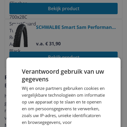
Bekijk product
Bekijk product
SCHWALBE Smart Sam Performance
- 29x2.60" - Zwart
v.a. € 31,90
Bekijk product
Verantwoord gebruik van uw
Reviews
gegevens
Er zijn nog geen reviews geschreven
Wij en onze partners gebruiken cookies en
vergelijkbare technologieën om informatie
Heb jij dit product in bezit en wil je graag je mening
op uw apparaat op te slaan en te openen
geven? Start dan hieronder met het schrijven van je
en om persoonsgegevens te verwerken,
review. Afhankelijk van de details duurt het schrijven
zoals uw IP-adres, unieke identificatoren
van een review gemiddeld tussen de 3 en 10 minuten.
en browsegegevens, voor
Met jouw mening help je andere bezoekers een betere