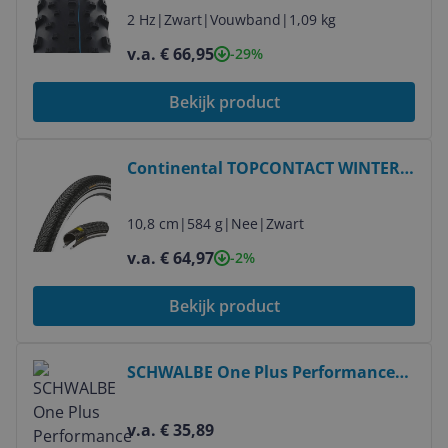
volwassenen - Unisex
2 Hz
|
Zwart
|
Vouwband
|
1,09 kg
v.a. € 66,95
-29%
Bekijk product
Bekijk product
Continental TOPCONTACT WINTER II
PREMIUM 28X1-5/8X1-3/8 REFLEX
10,8 cm
|
584 g
|
Nee
|
Zwart
v.a. € 64,97
-2%
Bekijk product
Bekijk product
SCHWALBE One Plus Performance
Clincher Tyre 700x28C SmartGuard
TwinSkin Reflex Addix - Black
v.a. € 35,89