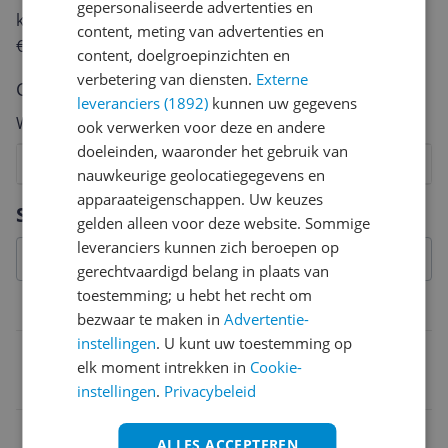
gepersonaliseerde advertenties en
keuze te maken én maak je iedere maand kans op
content, meting van advertenties en
€250,-!
Klik hier voor de actievoorwaarden.
content, doelgroepinzichten en
verbetering van diensten.
Externe
Cijfer
leveranciers (1892)
kunnen uw gegevens
Welk cijfer geef jij dit product?
ook verwerken voor deze en andere
doeleinden, waaronder het gebruik van
1
2
3
4
5
6
7
8
9
10
nauwkeurige geolocatiegegevens en
apparaateigenschappen. Uw keuzes
Vraag 1 van 4
Specificaties
gelden alleen voor deze website. Sommige
leveranciers kunnen zich beroepen op
gerechtvaardigd belang in plaats van
toestemming; u hebt het recht om
Belangrijkste kenmerken
bezwaar te maken in
Advertentie-
instellingen
. U kunt uw toestemming op
EAN
elk moment intrekken in
Cookie-
3248382063580
instellingen
.
Privacybeleid
ALLES ACCEPTEREN