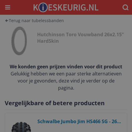
Menu
Waar
Terug naar tubelessbanden
Hutchinson Toro Vouwband 26x2.15"
HardSkin
We konden geen prijzen vinden voor dit product
Gelukkig hebben we een paar sterke alternatieven
voor je gevonden, deze vind je verder op de
pagina.
Vergelijkbare of betere producten
Bekijk product
Schwalbe Jumbo Jim HS466 SG - 26
inch - Zwart - Banden voor