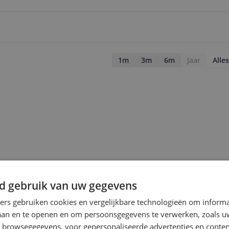
1m
3m
6m
Jaar
Alles
d gebruik van uw gegevens
ners gebruiken cookies en vergelijkbare technologieën om inform
laan en te openen en om persoonsgegevens te verwerken, zoals uw
n browsegegevens, voor gepersonaliseerde advertenties en conten