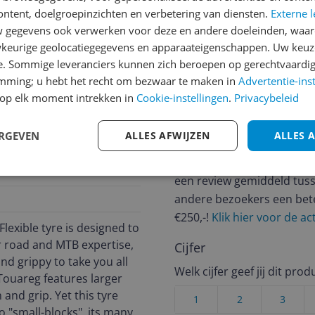
ontent, doelgroepinzichten en verbetering van diensten.
Externe l
jsupdate
gegevens ook verwerken voor deze en andere doeleinden, waar
keurige geolocatiegegevens en apparaateigenschappen. Uw keuze
e. Sommige leveranciers kunnen zich beroepen op gerechtvaardig
emming; u hebt het recht om bezwaar te maken in
Advertentie-ins
Reviews
op elk moment intrekken in
Cookie-instellingen
.
Privacybeleid
Er zijn nog geen revie
ERGEVEN
ALLES AFWIJZEN
ALLES 
Heb jij dit product in bezi
met het schrijven van je re
369
een review gemiddeld tuss
andere bezoekers een bet
€250,-!
Klik hier voor de a
xible tyre is designed to
ir road and MTB expertise,
Cijfer
nd grippy to take you all
Welk cijfer geef jij dit prod
Touareg features larger
and grip. Yet this tyre
1
2
3
 "small-blocks", its many