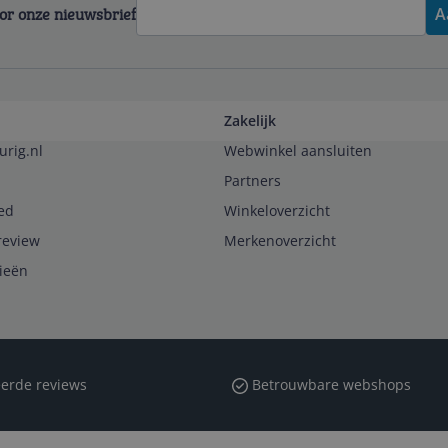
voor onze nieuwsbrief
A
Zakelijk
urig.nl
Webwinkel aansluiten
Partners
ed
Winkeloverzicht
review
Merkenoverzicht
rieën
erde reviews
Betrouwbare webshops