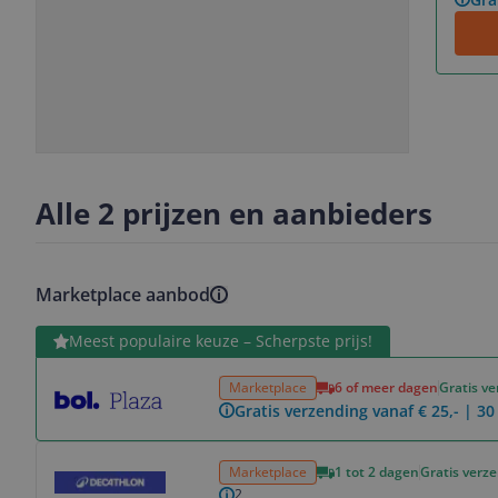
Slide
Slide
1
2
Alle 2 prijzen en aanbieders
Marketplace aanbod
Bekijk product
Meest populaire keuze – Scherpste prijs!
Marketplace
6 of meer dagen
Gratis v
Gratis verzending vanaf € 25,- | 3
Bekijk product
Marketplace
1 tot 2 dagen
Gratis verz
2