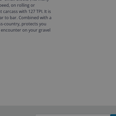
eed, on rolling or
 carcass with 127 TPI. It is
bar to bar. Combined with a
ss-country, protects you
l encounter on your gravel