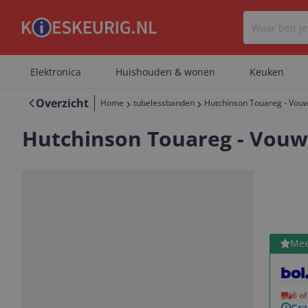
Elektronica
Huishouden & wonen
Keuken
Overzicht
Home
tubelessbanden
Hutchinson Touareg - Vouw
Hutchinson Touareg - Vouw
Bekijk 
Mee
Vorige
Volgende
6 o
Gra