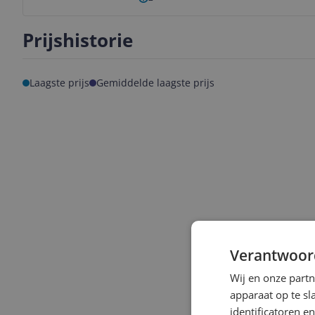
Prijshistorie
Laagste prijs
Gemiddelde laagste prijs
Verantwoor
Wij en onze part
apparaat op te s
identificatoren e