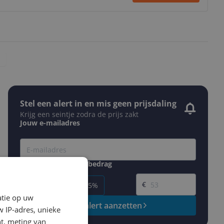
Stel een alert in en mis geen prijsdaling
Krijg een seintje zodra de prijs zakt
Jouw e-mailadres
Gewenste daling of bedrag
Gewenste prijs
€
-5%
-10%
-15%
atie op uw
Prijsalert aanzetten
 IP-adres, unieke
t, meting van