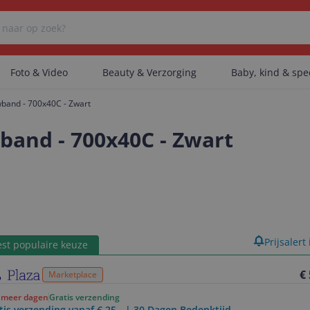
Foto & Video
Beauty & Verzorging
Baby, kind & sp
band - 700x40C - Zwart
Er zijn geen categorieën gevonden.
band - 700x40C - Zwart
Er zijn geen producten gevonden.
Er zijn geen artikelen gevonden.
product
Prijsalert
st populaire keuze
€
Marketplace
f meer dagen
Gratis verzending
tis verzending vanaf € 25,- | 30 Dagen Bedenktijd