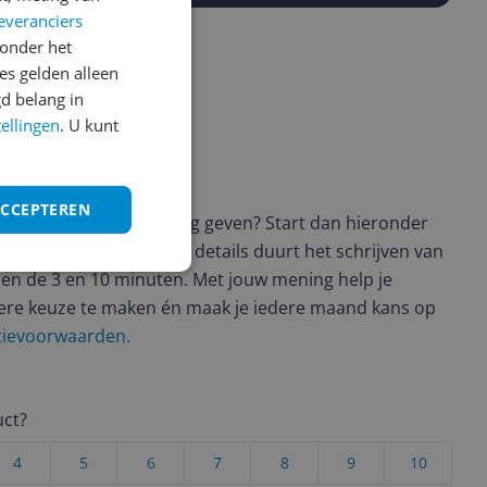
everanciers
onder het
s gelden alleen
d belang in
tellingen
. U kunt
ws geschreven
ACCEPTEREN
t en wil je graag je mening geven? Start dan hieronder
view. Afhankelijk van de details duurt het schrijven van
en de 3 en 10 minuten. Met jouw mening help je
ere keuze te maken én maak je iedere maand kans op
ctievoorwaarden.
uct?
4
5
6
7
8
9
10