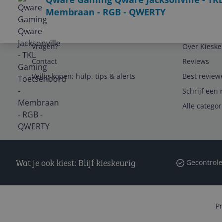
Membraan - RGB - QWERTY
Service
Algemeen
Vragen?
Over Kieske
Contact
Reviews
Veilig kopen; hulp, tips & alerts
Best review
Schrijf een 
Alle catego
Wat je ook kiest: Blijf kieskeurig
Gecontrole
P