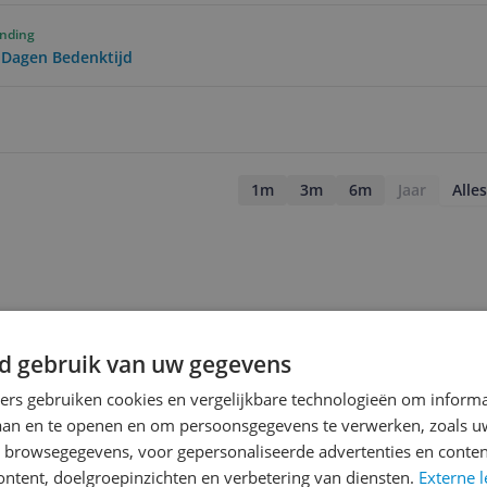
ending
0 Dagen Bedenktijd
1m
3m
6m
Jaar
Alles
d gebruik van uw gegevens
ners gebruiken cookies en vergelijkbare technologieën om inform
laan en te openen en om persoonsgegevens te verwerken, zoals uw
n browsegegevens, voor gepersonaliseerde advertenties en conten
ontent, doelgroepinzichten en verbetering van diensten.
Externe l