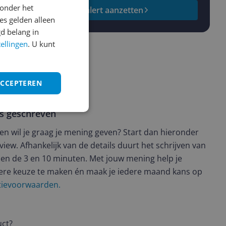
onder het
Prijsalert aanzetten
s gelden alleen
d belang in
tellingen
. U kunt
ACCEPTEREN
ws geschreven
t en wil je graag je mening geven? Start dan hieronder
view. Afhankelijk van de details duurt het schrijven van
en de 3 en 10 minuten. Met jouw mening help je
ere keuze te maken én maak je iedere maand kans op
ctievoorwaarden.
uct?