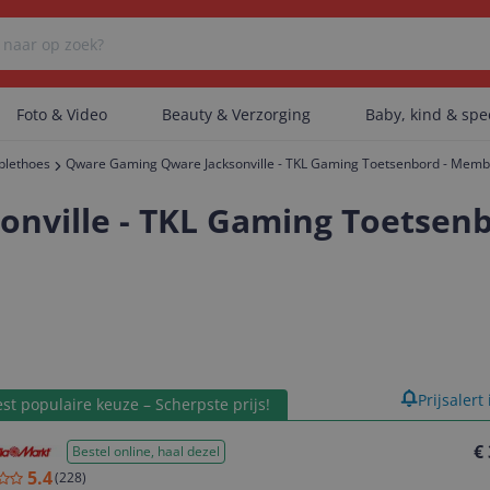
Foto & Video
Beauty & Verzorging
Baby, kind & sp
blethoes
Qware Gaming Qware Jacksonville - TKL Gaming Toetsenbord - Mem
Er zijn geen categorieën gevonden.
nville - TKL Gaming Toetsenb
Er zijn geen producten gevonden.
Er zijn geen artikelen gevonden.
product
Prijsalert
st populaire keuze – Scherpste prijs!
€
Bestel online, haal dezel
5.4
(
228
)