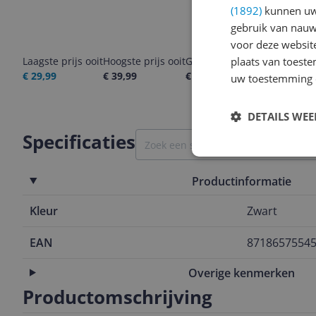
(1892)
kunnen uw 
gebruik van nauw
voor deze websit
plaats van toest
Laagste prijs ooit
Hoogste prijs ooit
Goedkoopste nu
Laatste pri
€ 29,99
€ 39,99
€ 39,99
08-08-2026
uw toestemming 
DETAILS WE
Specificaties
Productinformatie
Kleur
Zwart
EAN
8718657554
Overige kenmerken
Productomschrijving