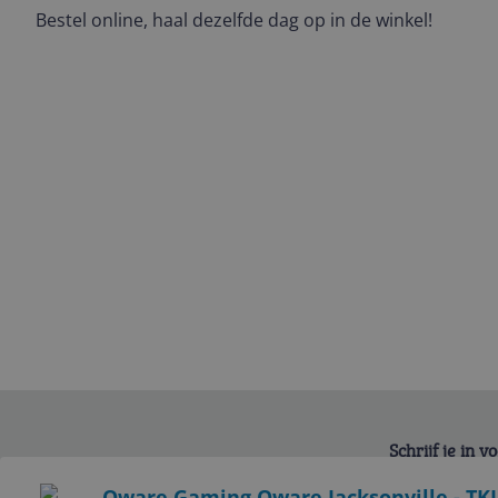
Bestel online, haal dezelfde dag op in de winkel!
Schrijf je in 
Bekijk product
Qware Gaming Qware Jacksonville - TK