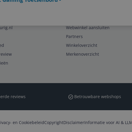
Zakelijk
urig.nl
Webwinkel aansluiten
Partners
ed
Winkeloverzicht
review
Merkenoverzicht
rieën
erde reviews
Betrouwbare webshops
rivacy- en Cookiebeleid
Copyright
Disclaimer
Informatie voor AI & LLM