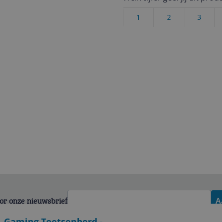
1
2
3
voor onze nieuwsbrief
A
L Gaming Toetsenbord -