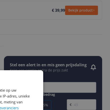
€ 39,99
Bekijk product
Stel een alert in en mis geen prijsdaling
Krijg een seintje zodra de prijs zakt
Jouw e-mailadres
atie op uw
Gewenste daling of bedrag
 IP-adres, unieke
Gewenste prijs
t, meting van
€
-5%
-10%
-15%
everanciers