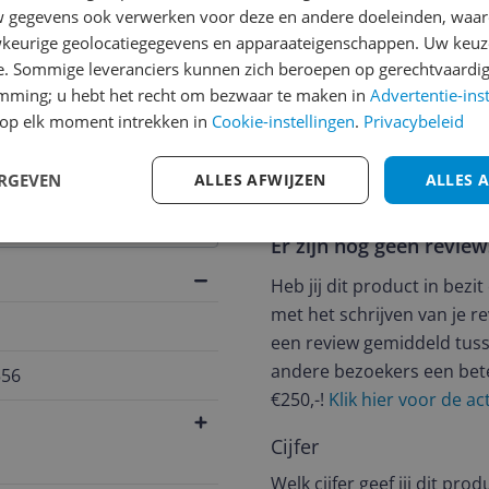
gegevens ook verwerken voor deze en andere doeleinden, waar
keurige geolocatiegegevens en apparaateigenschappen. Uw keuze
e. Sommige leveranciers kunnen zich beroepen op gerechtvaardig
emming; u hebt het recht om bezwaar te maken in
Advertentie-ins
jsupdate
op elk moment intrekken in
Cookie-instellingen
.
Privacybeleid
ERGEVEN
ALLES AFWIJZEN
ALLES 
Reviews
Er zijn nog geen revie
Heb jij dit product in bezi
met het schrijven van je re
een review gemiddeld tuss
andere bezoekers een bet
556
€250,-!
Klik hier voor de a
Cijfer
Welk cijfer geef jij dit prod