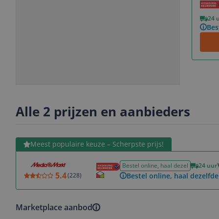
Vorige
Volgende
24 
Bes
Slide
Slide
Slide
1
2
3
Alle 2 prijzen en aanbieders
Bekijk product
Meest populaire keuze – Scherpste prijs!
Bestel online, haal dezel
24 uur
5.4
Bestel online, haal dezelfde
(
228
)
Marketplace aanbod