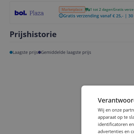
Bekijk product
Marketplace
1 tot 2 dagen
Gratis verz
Gratis verzending vanaf € 25,- | 3
Prijshistorie
Laagste prijs
Gemiddelde laagste prijs
Verantwoor
Wij en onze part
apparaat op te s
identificatoren e
advertenties en c