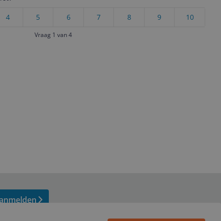
4
5
6
7
8
9
10
Vraag 1 van 4
anmelden