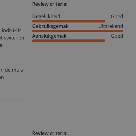
Review criteria:
Degelijkheid
Goed
Gebruiksgemak
Uitstekend
indruk is
Aansluitgemak
Goed
nt switchen
de
an de muis
en
Review criteria: