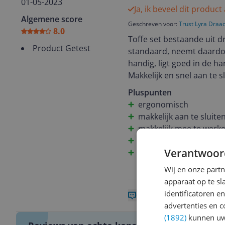
01-05-2023
Ja, ik beveel dit product
Algemene score
Geschreven voor:
Trust Lyra Draa
8.0
Toffe set bestaande uit d
Product Getest
standaard, neemt daardoo
handig, ligt goed in de 
Makkelijk en snel aan te 
van je hand (muis is wat 
Pluspunten
ergonomisch
Pluspunten: ergonomisch;
makkelijk aan te sluite
minder ruimte in
makkelijk mee te werk
draadloos
Verantwoor
neemt minder ruimte 
Wij en onze part
apparaat op te s
identificatoren e
0 reacties
Reageer
advertenties en c
(1892)
kunnen uw 