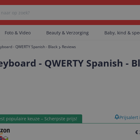
Foto & Video
Beauty & Verzorging
Baby, kind & sp
Keyboard - QWERTY Spanish - Black
Reviews
Er zijn geen categorieën gevonden.
Keyboard - QWERTY Spanish - B
Er zijn geen producten gevonden.
Er zijn geen artikelen gevonden.
product
Prijsalert
st populaire keuze – Scherpste prijs!
€