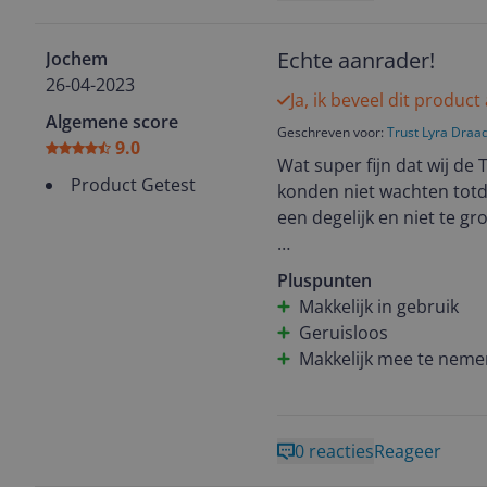
Echte aanrader!
Jochem
26-04-2023
Ja, ik beveel dit product
Algemene score
Geschreven voor:
Trust Lyra Draa
9.0
Wat super fijn dat wij d
Product Getest
konden niet wachten totd
een degelijk en niet te g
Het opladen van het set ga
Pluspunten
er lekker een poos mee 
Makkelijk in gebruik
Geruisloos
Zodra je wilt beginnen he
Makkelijk mee te nem
als via Bluetooth. Echt i
Het is ideaal om mee te n
0 reacties
Reageer
set zo compact is en makk