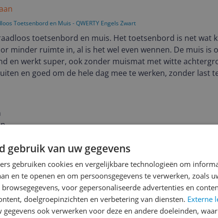
 aan
dloos Toetsenbord en Muis - QWERTY Engels Zwart
raadloos toetsenbord en muis. Het toetsenbord is net wat k
r minder ruimte in, al is het wel even wennen. De muis is 
hand en werkt super, ook zonder muismat met witte achtergr
sluiten en goed om de hele dag mee te werken, zonder last te
smaller en minder bol). Een aanrader!
 makkelijk aan te sluiten; makkelijk mee te werken; draadl
n
en
d gebruik van uw gegevens
in
ners gebruiken cookies en vergelijkbare technologieën om inform
laan en te openen en om persoonsgegevens te verwerken, zoals uw
n browsegegevens, voor gepersonaliseerde advertenties en conten
ontent, doelgroepinzichten en verbetering van diensten.
Externe l
gegevens ook verwerken voor deze en andere doeleinden, waar