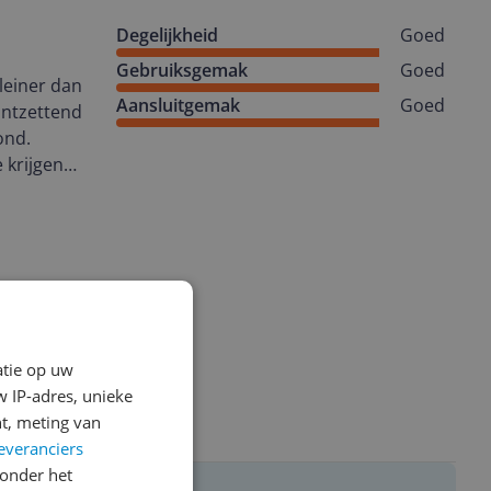
Degelijkheid
Goed
Gebruiksgemak
Goed
leiner dan
Aansluitgemak
Goed
ontzettend
ond.
 krijgen
oos; neemt
atie op uw
 IP-adres, unieke
t, meting van
everanciers
onder het