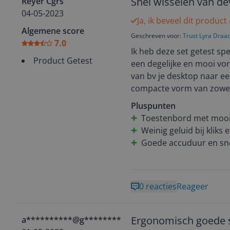
Snel wisselen van de
Reyer Cgrs
04-05-2023
Ja, ik beveel dit product
Algemene score
Geschreven voor:
Trust Lyra Draa
7.0
Ik heb deze set getest spe
Product Getest
een degelijke en mooi vor
van bv je desktop naar e
compacte vorm van zowel 
Pluspunten
Toestenbord met moo
Weinig geluid bij kliks
Goede accuduur en sn
0 reacties
Reageer
Ergonomisch goede 
a**********@g********