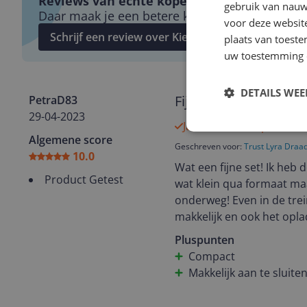
Reviews van echte kopers.
gebruik van nauw
Daar maak je een betere keuze mee!
voor deze websit
Schrijf een review over Kieskeurig.nl
plaats van toest
uw toestemming 
DETAILS WE
Fijne set!
PetraD83
29-04-2023
Ja, ik beveel dit product
Algemene score
Geschreven voor:
Trust Lyra Draa
10.0
Wat een fijne set! Ik heb 
Product Getest
wat klein qua formaat maa
onderweg! Even in de trei
makkelijk en ook het opla
Al met al een ideale set 
Pluspunten
Compact
Makkelijk aan te sluite