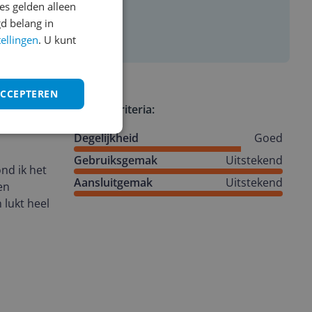
s gelden alleen
d belang in
tellingen
. U kunt
ACCEPTEREN
Review criteria:
Degelijkheid
Goed
Gebruiksgemak
Uitstekend
ond ik het
Aansluitgemak
Uitstekend
en
 lukt heel