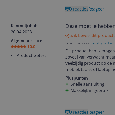
0 reacties
Reageer
Deze moet je hebben 
Kimmutjuhhh
26-04-2023
Ja, ik beveel dit product
Algemene score
Geschreven voor:
Trust Lyra Draa
10.0
Dit product heb ik mogen t
Product Getest
zoveel van verwacht maar 
veelzijdig product op de 
mobiel, tablet of laptop h
makkelijk en de usb zit i
Pluspunten
verschillende kleuren om 
Snelle aansluiting
ermee op mijn telefoon net als nu reviews t
Makkelijk in gebruik
geen verlichting nodig. En
ook een echte muis, reage
toetsenbord want het is ve
0 reacties
Reageer
100% aanrader