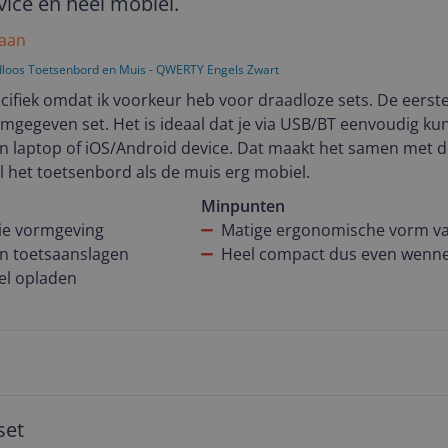
vice en heel mobiel.
 aan
dloos Toetsenbord en Muis - QWERTY Engels Zwart
cifiek omdat ik voorkeur heb voor draadloze sets. De eerste 
mgegeven set. Het is ideaal dat je via USB/BT eenvoudig ku
en laptop of iOS/Android device. Dat maakt het samen met 
het toetsenbord als de muis erg mobiel.
Minpunten
ie vormgeving
Matige ergonomische vorm v
 en toetsaanslagen
Heel compact dus even wenn
el opladen
set