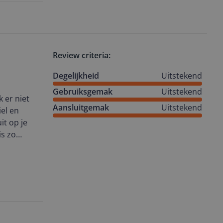
Review criteria:
Degelijkheid
Uitstekend
Gebruiksgemak
Uitstekend
k er niet
Aansluitgemak
Uitstekend
iel en
it op je
is zo
tvallen. De
o fijn om
. De muis is
n op dit