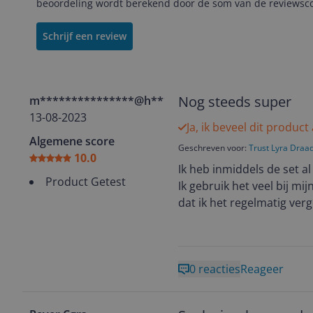
beoordeling wordt berekend door de som van de reviewscor
Schrijf een review
Nog steeds super
m***************@h**********
13-08-2023
Ja, ik beveel dit product
Algemene score
Geschreven voor:
Trust Lyra Draa
10.0
Ik heb inmiddels de set al
Product Getest
Ik gebruik het veel bij m
dat ik het regelmatig verg
0 reacties
Reageer