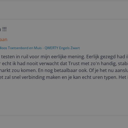
!!!
 aan
dloos Toetsenbord en Muis - QWERTY Engels Zwart
esten in ruil voor mijn eerlijke mening. Eerlijk gezegd had i
echt ik had nooit verwacht dat Trust met zo'n handig, stab
markt zou komen. En nog betaalbaar ook. Of je het nu aanslu
et zal snel verbinding maken en je kan echt uren typen. Het 
n het toetsenbord met een magneet vast dus kan er niet zo ui
te verbinden maakt het kinderspel. Persoonlijk vind ik het z
e schrijven, ik kan gelukkig blind typen dus heb ik
 als je een klein led lampje aan zet dan zie je alles heel goed
ert snel en ligt lekker in de hand. Ik kan nog uren door type
eel beter dan die kleine lettertjes op je mobiel.