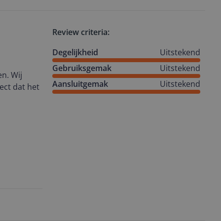
Review criteria:
Degelijkheid
Uitstekend
Gebruiksgemak
Uitstekend
n. Wij
Aansluitgemak
Uitstekend
ect dat het
ma, je kunt
-receiver
.
ijn dat het