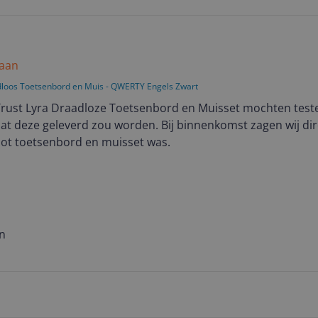
 aan
dloos Toetsenbord en Muis - QWERTY Engels Zwart
e Trust Lyra Draadloze Toetsenbord en Muisset mochten teste
at deze geleverd zou worden. Bij binnenkomst zagen wij dir
root toetsenbord en muisset was.
at ook lekker makkelijk en best wel snel. Batterijduur is pri
doen.
eft het set ook direct contact met je laptop zowel via de USB
en
deaal zonder te hoeven wachten wat kostbare tijd zou kosten
emen voor onderweg naar je afspraak of je werk. Het is erg f
elijk op te bergen.