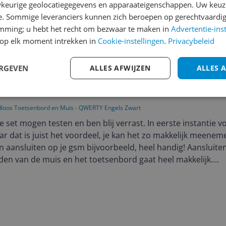
keurige geolocatiegegevens en apparaateigenschappen. Uw keuze
e. Sommige leveranciers kunnen zich beroepen op gerechtvaardig
emming; u hebt het recht om bezwaar te maken in
Advertentie-ins
op elk moment intrekken in
Cookie-instellingen
.
Privacybeleid
ERGEVEN
ALLES AFWIJZEN
ALLES 
 aan
dloos Toetsenbord en Muis - QWERTY Engels Zwart
de set mogen testen en ben blij verrast. In eerste instantie v
r dat is juist het voordeel, je kan het zo makkelijk meenem
n aansluiten op je gsm bijvoorbeeld, heel handig! Aansluiten
den van de muis en het toetsenbord gaat heel makkelijk.
om te hebben!
n