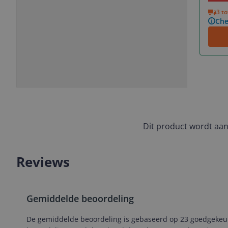
Vorige
Volgende
3 t
Che
Slide
Slide
Slide
Slide
1
2
3
4
Dit product wordt aa
Reviews
Gemiddelde beoordeling
De gemiddelde beoordeling is gebaseerd op 23 goedgekeurd