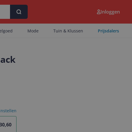
Inloggen
eelgoed
Mode
Tuin & Klussen
Prijsdalers
lack
 instellen
 30,60