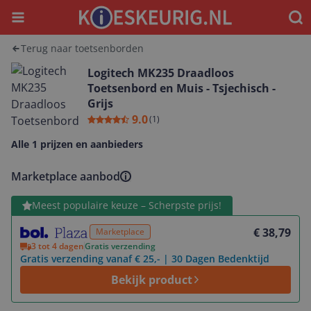
Menu
Waar
Terug naar toetsenborden
Logitech MK235 Draadloos
Toetsenbord en Muis - Tsjechisch -
Grijs
9.0
(
1
)
Alle 1 prijzen en aanbieders
Marketplace aanbod
Bekijk product
Meest populaire keuze – Scherpste prijs!
€ 38,79
Marketplace
3 tot 4 dagen
Gratis verzending
Gratis verzending vanaf € 25,- | 30 Dagen Bedenktijd
Bekijk product