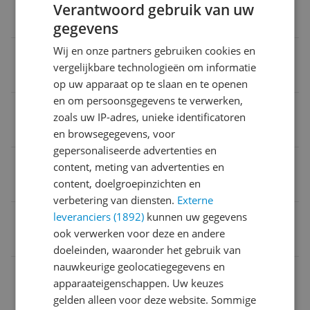
Verantwoord gebruik van uw
4,1 cm
gegevens
Wij en onze partners gebruiken cookies en
Speciaal voor gamen
vergelijkbare technologieën om informatie
Nee
op uw apparaat op te slaan en te openen
en om persoonsgegevens te verwerken,
Draadloos bereik
zoals uw IP-adres, unieke identificatoren
10 m
en browsegegevens, voor
gepersonaliseerde advertenties en
Voedingstype
content, meting van advertenties en
content, doelgroepinzichten en
Batterij
verbetering van diensten.
Externe
Verpakkingsgewicht
leveranciers (1892)
kunnen uw gegevens
ook verwerken voor deze en andere
720 g
doeleinden, waaronder het gebruik van
nauwkeurige geolocatiegegevens en
Oplaadbaar
apparaateigenschappen. Uw keuzes
Nee
gelden alleen voor deze website. Sommige