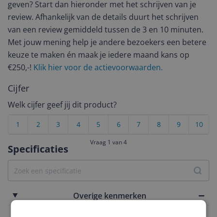
geven? Start dan hieronder met het schrijven van je
review. Afhankelijk van de details duurt het schrijven
van een review gemiddeld tussen de 3 en 10 minuten.
Met jouw mening help je andere bezoekers een betere
keuze te maken én maak je iedere maand kans op
€250,-!
Klik hier voor de actievoorwaarden.
Cijfer
Welk cijfer geef jij dit product?
1
2
3
4
5
6
7
8
9
10
Vraag 1 van 4
Specificaties
Overige kenmerken
Verpakking hoogte