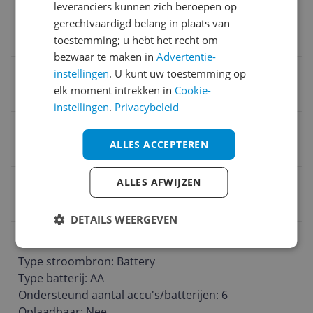
leveranciers kunnen zich beroepen op
Product hoogte
gerechtvaardigd belang in plaats van
4,1 cm
toestemming; u hebt het recht om
bezwaar te maken in
Advertentie-
Verpakking breedte
instellingen
. U kunt uw toestemming op
elk moment intrekken in
Cookie-
14,2 cm
instellingen
.
Privacybeleid
Taal handleiding
ALLES ACCEPTEREN
Ja
Met display
ALLES AFWIJZEN
Nee
DETAILS WEERGEVEN
Type input/output
Type stroombron: Battery

Type batterij: AA

Ondersteund aantal accu's/batterijen: 6

Oplaadbaar: Nee
