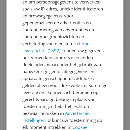
en om persoonsgegevens te verwerken,
Toetsenbord indeling
zoals uw IP-adres, unieke identificatoren
Portugees
en browsegegevens, voor
gepersonaliseerde advertenties en
Multimediasneltoetsen
content, meting van advertenties en
Ja
content, doelgroepinzichten en
verbetering van diensten.
Externe
Type toetsen
leveranciers (1892)
kunnen uw gegevens
ook verwerken voor deze en andere
Drukknoppen
doeleinden, waaronder het gebruik van
Type toetsenbord connectie
nauwkeurige geolocatiegegevens en
apparaateigenschappen. Uw keuzes
Draadloos
gelden alleen voor deze website. Sommige
leveranciers kunnen zich beroepen op
Taal toetsenbordindeling
gerechtvaardigd belang in plaats van
Portugees
toestemming; u hebt het recht om
bezwaar te maken in
Advertentie-
Per toets apart verlicht
instellingen
. U kunt uw toestemming op
Nee
elk moment intrekken in
Cookie-