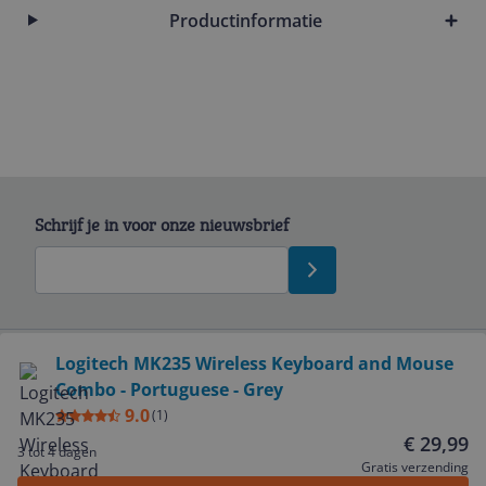
Productinformatie
Schrijf je in voor onze nieuwsbrief
Bekijk product
Logitech MK235 Wireless Keyboard and Mouse
Combo - Portuguese - Grey
Service
9.0
(
1
)
€ 29,99
3 tot 4 dagen
Algemeen
Gratis verzending