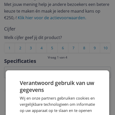
Met jouw mening help je andere bezoekers een betere
keuze te maken én maak je iedere maand kans op
€250,-!
Klik hier voor de actievoorwaarden.
Cijfer
Welk cijfer geef jij dit product?
1
2
3
4
5
6
7
8
9
10
Vraag 1 van 4
Specificaties
Verantwoord gebruik van uw
Toetsenbord
gegevens
Toetsenbord opties
Wij en onze partners gebruiken cookies en
vergelijkbare technologieën om informatie
USB Type-A
op uw apparaat op te slaan en te openen