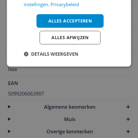
instellingen
.
Privacybeleid
Verlichting
Nee
ALLES ACCEPTEREN
Numeriek keypad
ALLES AFWIJZEN
Ja
DETAILS WEERGEVEN
Vlakke toetsen
Nee
EAN
5099206063907
Algemene kenmerken
Muis
Overige kenmerken