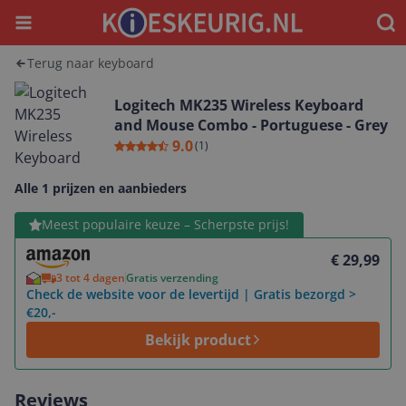
Menu
Waar
Terug naar keyboard
Logitech MK235 Wireless Keyboard
and Mouse Combo - Portuguese - Grey
9.0
(
1
)
Alle 1 prijzen en aanbieders
Bekijk product
Meest populaire keuze – Scherpste prijs!
€ 29,99
3 tot 4 dagen
Gratis verzending
Check de website voor de levertijd | Gratis bezorgd >
€20,-
Bekijk product
Reviews