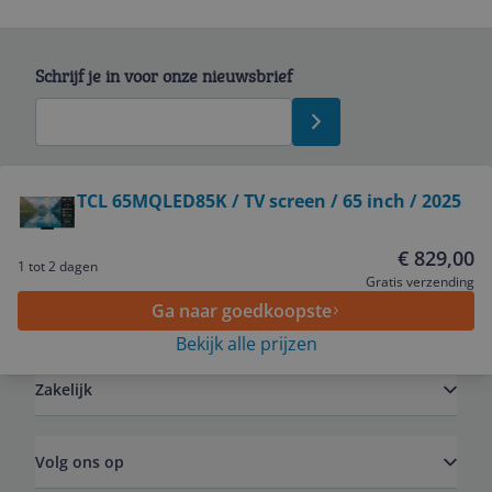
Schrijf je in voor onze nieuwsbrief
Bekijk product
TCL 65MQLED85K / TV screen / 65 inch / 2025
Service
€ 829,00
1 tot 2 dagen
Gratis verzending
Ga naar goedkoopste
Algemeen
Bekijk alle prijzen
Zakelijk
Volg ons op