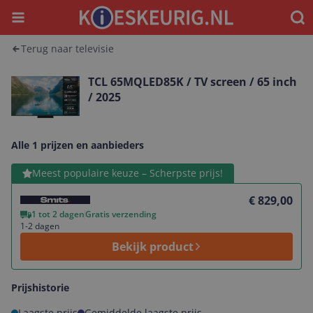
Menu
Waar
Terug naar televisie
TCL 65MQLED85K / TV screen / 65 inch
/ 2025
Alle 1 prijzen en aanbieders
Bekijk product
Meest populaire keuze – Scherpste prijs!
€ 829,00
1 tot 2 dagen
Gratis verzending
1-2 dagen
Bekijk product
Prijshistorie
Laagste prijs
Gemiddelde laagste prijs