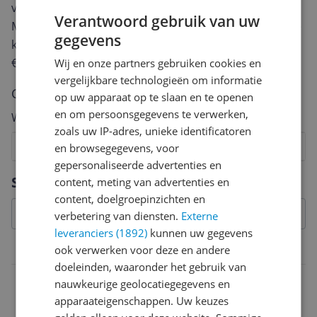
van een review gemiddeld tussen de 3 en 10 minuten.
Verantwoord gebruik van uw
Met jouw mening help je andere bezoekers een betere
gegevens
keuze te maken én maak je iedere maand kans op
€250,-!
Klik hier voor de actievoorwaarden.
Wij en onze partners gebruiken cookies en
vergelijkbare technologieën om informatie
Cijfer
op uw apparaat op te slaan en te openen
en om persoonsgegevens te verwerken,
Welk cijfer geef jij dit product?
zoals uw IP-adres, unieke identificatoren
1
2
3
4
5
6
7
8
9
10
en browsegegevens, voor
gepersonaliseerde advertenties en
Vraag 1 van 4
Specificaties
content, meting van advertenties en
content, doelgroepinzichten en
verbetering van diensten.
Externe
leveranciers (1892)
kunnen uw gegevens
ook verwerken voor deze en andere
Belangrijkste kenmerken
doeleinden, waaronder het gebruik van
Introductiejaar
nauwkeurige geolocatiegegevens en
apparaateigenschappen. Uw keuzes
2025