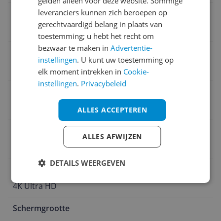
gelden alleen voor deze website. Sommige
leveranciers kunnen zich beroepen op
Smart Platform
gerechtvaardigd belang in plaats van
Google TV
toestemming; u hebt het recht om
bezwaar te maken in
Advertentie-
Schermtype
instellingen
. U kunt uw toestemming op
LED
elk moment intrekken in
Cookie-
instellingen
.
Privacybeleid
Verversingssnelheid
144 Hz
ALLES ACCEPTEREN
Aantal HDMI poorten
ALLES AFWIJZEN
3
DETAILS WEERGEVEN
HD-type
4K Ultra HD
Schermgrootte