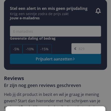
Stel een alert in en mis geen prijsdaling
Krijg een seintje zodra de prijs zakt
Jouw e-mailadres
Gewenste daling of bedrag
Gewenste prijs
€
-5%
-10%
-15%
Prijsalert aanzetten
Reviews
Er zijn nog geen reviews geschreven
Heb jij dit product in bezit en wil je graag je mening
geven? Start dan hieronder met het schrijven van je
review. Afhankelijk van de details duurt het schrijven