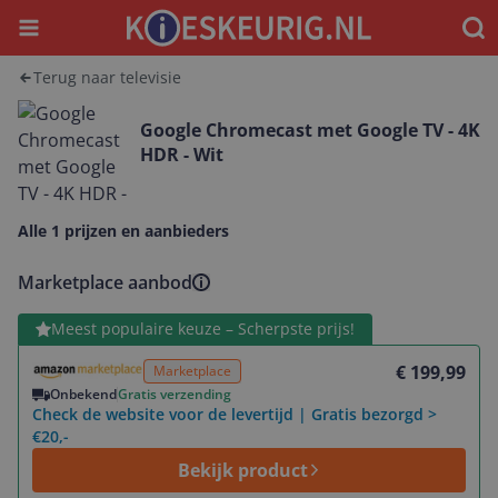
Menu
Waar
Terug naar televisie
Google Chromecast met Google TV - 4K
HDR - Wit
Alle 1 prijzen en aanbieders
Marketplace aanbod
Bekijk product
Meest populaire keuze – Scherpste prijs!
€ 199,99
Marketplace
Onbekend
Gratis verzending
Check de website voor de levertijd | Gratis bezorgd >
€20,-
Bekijk product