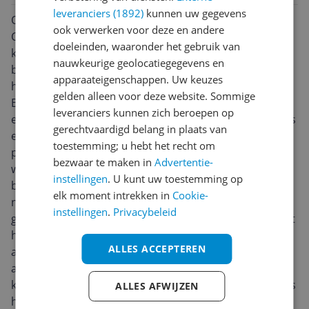
leveranciers (1892)
kunnen uw gegevens
Ontdek de wereld van entertainment met de Google
ook verwerken voor deze en andere
Chromecast with GoogleTV. Deze compacte maar
doeleinden, waaronder het gebruik van
krachtige streaming-gadget biedt 4K Ultra HD-
nauwkeurige geolocatiegegevens en
beeldkwaliteit, zodat je kunt genieten van beelden die
apparaateigenschappen. Uw keuzes
haarscherp, levendig en absoluut realistisch zijn.
gelden alleen voor deze website. Sommige
Bovendien zorgt de Dolby Atmos-audiodecoder voor
leveranciers kunnen zich beroepen op
een sublieme geluidskwaliteit, waardoor je films, series
gerechtvaardigd belang in plaats van
en spelletjes nog intenser beleeft. Met zijn 60 frames
toestemming; u hebt het recht om
per seconde wordt zelfs de snelste actie vloeiend
bezwaar te maken in
Advertentie-
weergegeven. Dit device werkt op het Android-
instellingen
. U kunt uw toestemming op
besturingssysteem, met Google TV geïntegreerd voor
elk moment intrekken in
Cookie-
nog meer gebruiksgemak. Met de spraakbesturing en
instellingen
.
Privacybeleid
geïntegreerde Google Assistent kun je jouw hele smart
home aansturen zonder op te staan van de bank. Het
ALLES ACCEPTEREN
apparaat heeft een HDMI-interface en komt met een
afstandsbediening, een AC-adapter en meerdere
kabels. Met 1 USB-poort en bluetooth-functionaliteit, is
ALLES AFWIJZEN
het eenvoudig om apparaten aan te sluiten of data