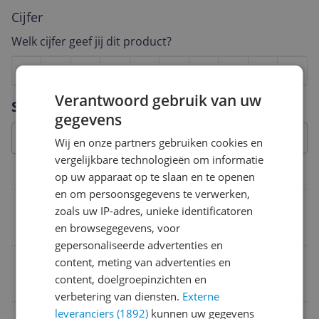
Cijfer
Welk cijfer geef jij dit product?
1
2
3
4
5
6
7
8
9
10
Verantwoord gebruik van uw
Vraag 1 van 4
Specificaties
gegevens
Wij en onze partners gebruiken cookies en
vergelijkbare technologieën om informatie
Mogelijke vereisten instellen en gebruik
op uw apparaat op te slaan en te openen
en om persoonsgegevens te verwerken,
Bluetooth vereist
zoals uw IP-adres, unieke identificatoren
en browsegegevens, voor
Nee
gepersonaliseerde advertenties en
App werkt op besturingssyteem
content, meting van advertenties en
content, doelgroepinzichten en
Niet van toepassing
verbetering van diensten.
Externe
leveranciers (1892)
kunnen uw gegevens
App vereist voor volledige functionaliteit