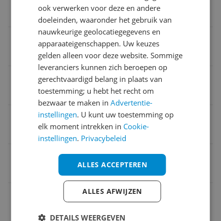
ook verwerken voor deze en andere
Nee
doeleinden, waaronder het gebruik van
nauwkeurige geolocatiegegevens en
Compatibel met
apparaateigenschappen. Uw keuzes
Niet van toepassing
gelden alleen voor deze website. Sommige
leveranciers kunnen zich beroepen op
Kan zelfstandig met internet verbinden
gerechtvaardigd belang in plaats van
toestemming; u hebt het recht om
Nee
bezwaar te maken in
Advertentie-
instellingen
. U kunt uw toestemming op
Wifi vereist
elk moment intrekken in
Cookie-
Nee
instellingen
.
Privacybeleid
EAN
ALLES ACCEPTEREN
5410329671693
ALLES AFWIJZEN
Algemene kenmerken
Bediening
DETAILS WEERGEVEN