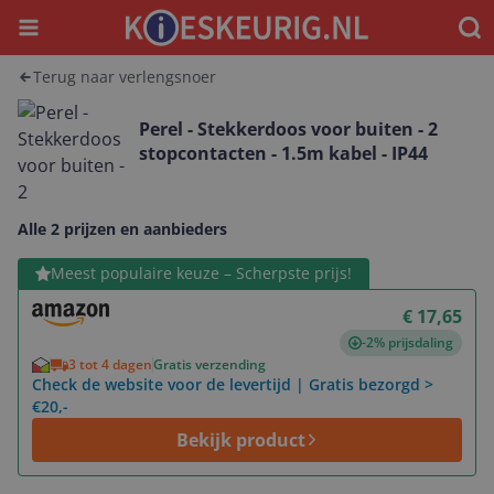
Menu
Waar
Terug naar verlengsnoer
Perel - Stekkerdoos voor buiten - 2
stopcontacten - 1.5m kabel - IP44
Alle 2 prijzen en aanbieders
Bekijk product
Meest populaire keuze – Scherpste prijs!
€ 17,65
-2% prijsdaling
3 tot 4 dagen
Gratis verzending
Check de website voor de levertijd | Gratis bezorgd >
€20,-
Bekijk product