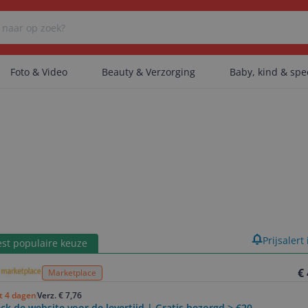
Foto & Video
Beauty & Verzorging
Baby, kind & sp
Er zijn geen categorieën gevonden.
Er zijn geen producten gevonden.
Er zijn geen artikelen gevonden.
product
Prijsalert
st populaire keuze
€
Marketplace
ot 4 dagen
Verz. € 7,76
ck de website voor de levertijd | Gratis bezorgd > €20,-