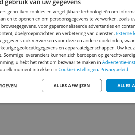
d gebruik van uw gegevens
Reviews
Er zijn nog geen revie
ners gebruiken cookies en vergelijkbare technologieën om inform
laan en te openen en om persoonsgegevens te verwerken, zoals uw
Heb jij dit product in bezi
n browsegegevens, voor gepersonaliseerde advertenties en conten
met het schrijven van je re
ontent, doelgroepinzichten en verbetering van diensten.
Externe l
001
een review gemiddeld tuss
gegevens ook verwerken voor deze en andere doeleinden, waar
andere bezoekers een bet
keurige geolocatiegegevens en apparaateigenschappen. Uw keuze
€250,-!
Klik hier voor de a
e. Sommige leveranciers kunnen zich beroepen op gerechtvaardig
emming; u hebt het recht om bezwaar te maken in
Advertentie-ins
Cijfer
op elk moment intrekken in
Cookie-instellingen
.
Privacybeleid
Welk cijfer geef jij dit prod
ERGEVEN
ALLES AFWIJZEN
ALLES 
1
2
3