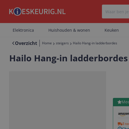
Elektronica
Huishouden & wonen
Keuken
Overzicht
Home
steigers
Hailo Hang-in ladderbordes
Hailo Hang-in ladderbordes
Bekijk 
Mee
Vorige
Volgende
3 t
Che