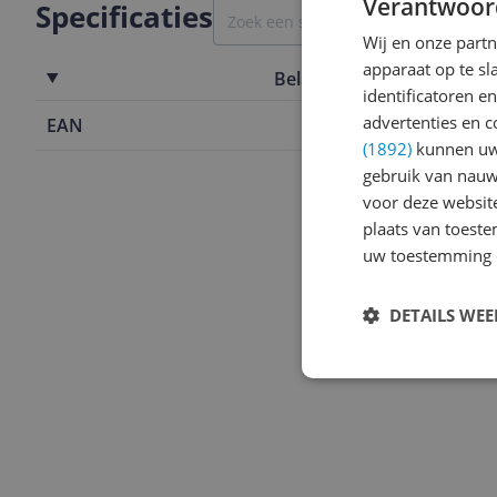
Verantwoor
Specificaties
Wij en onze part
apparaat op te s
Belangrijkste kenmerken
identificatoren e
advertenties en c
EAN
4007126995
(1892)
kunnen uw 
gebruik van nauw
voor deze websit
plaats van toest
uw toestemming 
DETAILS WE