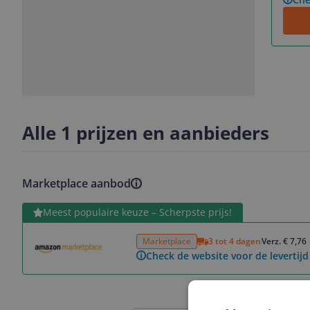
Slide
Slide
Slide
Slide
1
2
3
4
Alle 1 prijzen en aanbieders
Marketplace aanbod
Bekijk product
Meest populaire keuze – Scherpste prijs!
Marketplace
3 tot 4 dagen
Verz. € 7,76
Check de website voor de levertijd